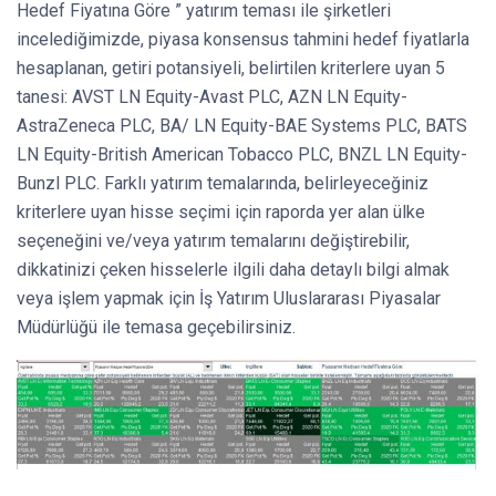
Hedef Fiyatına Göre ” yatırım teması ile şirketleri
incelediğimizde, piyasa konsensus tahmini hedef fiyatlarla
hesaplanan, getiri potansiyeli, belirtilen kriterlere uyan 5
tanesi: AVST LN Equity-Avast PLC, AZN LN Equity-
AstraZeneca PLC, BA/ LN Equity-BAE Systems PLC, BATS
LN Equity-British American Tobacco PLC, BNZL LN Equity-
Bunzl PLC. Farklı yatırım temalarında, belirleyeceğiniz
kriterlere uyan hisse seçimi için raporda yer alan ülke
seçeneğini ve/veya yatırım temalarını değiştirebilir,
dikkatinizi çeken hisselerle ilgili daha detaylı bilgi almak
veya işlem yapmak için İş Yatırım Uluslararası Piyasalar
Müdürlüğü ile temasa geçebilirsiniz.