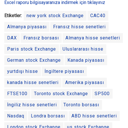
Excel raporu bilgisayaranıza indirmek için tıklayınız
Etiketler:
new york stock Exchange
CAC40
Almanya piyasası
Fransız hisse senetleri
DAX
Fransız borsası
Almanya hisse senetleri
Paris stock Exchange
Uluslararası hisse
German stock Exchange
Kanada piyasası
yurtdışı hisse
İngiltere piyasası
kanada hisse senetleri
Amerika piyasası
FTSE100
Toronto stock Exchange
SP500
İngiliz hisse senetleri
Toronto borsası
Nasdaq
Londra borsası
ABD hisse senetleri
London stock Exchange
us stock Exchange