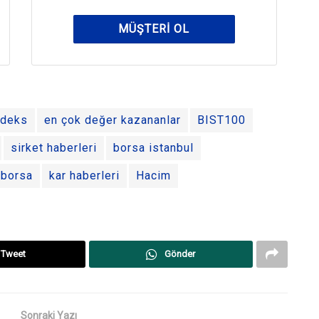
MÜŞTERI OL
ndeks
en çok değer kazananlar
BIST100
sirket haberleri
borsa istanbul
borsa
kar haberleri
Hacim
Tweet
Gönder
Sonraki Yazı