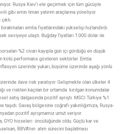
nıyor. Rusya Kiev’i ele geçirmek için tüm gücüyle
hvili gibi emin liman yatırım araçlarına yöneliyor.
çıktı.
bırakmaları emtia fiyatlarındaki yükselişi hızlandırdı.
ek seviyeye ulaştı. Buğday fiyatları 1.000 dolar ile
rsaları %2 civarı kayıpla gün içi gördüğü en düşük
en kötü performans gösteren sektörler. Emtia
 enflasyon üzerinde yukarı, büyüme üzerinde aşağı yönlü
erinde ilave risk yaratıyor. Gelişmekte olan ülkeler 4
diği ve riskten kaçılan bir ortamda kırılgan konumdalar.
sel satış dalgasında pozitif ayrıştı. MSCI Türkiye %1
ine taşıdı. Savaş bölgesine coğrafi yakınlığımıza, Rusya-
dünyadan pozitif ayrışmamız umut veriyor.
a, GYO hisseleri öncülüğünde oldu. Güçlü kar ve
Aselsan, BBVA’nın alım sürecini başlatması