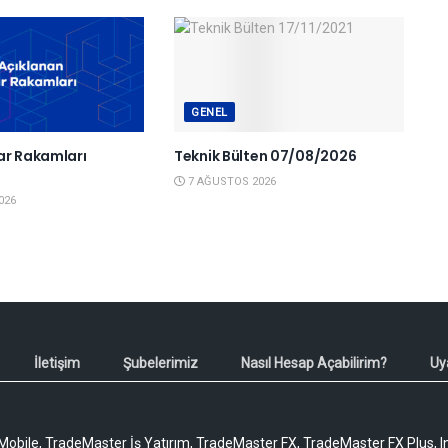
GENEL
ar Rakamları
Teknik Bülten 07/08/2026
6
7 AĞUSTOS 2026
026
İletişim
Şubelerimiz
Nasıl Hesap Açabilirim?
Uy
obile, TradeMaster İş Yatırım, TradeMaster FX, TradeMaster FX Plus, I