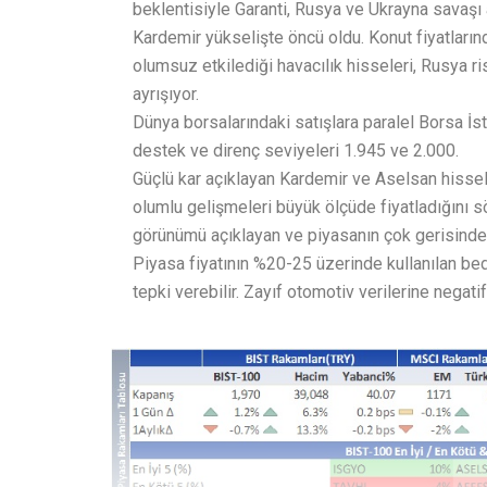
beklentisiyle Garanti, Rusya ve Ukrayna savaşı 
Kardemir yükselişte öncü oldu. Konut fiyatlarında
olumsuz etkilediği havacılık hisseleri, Rusya r
ayrışıyor.
Dünya borsalarındaki satışlara paralel Borsa İsta
destek ve direnç seviyeleri 1.945 ve 2.000.
Güçlü kar açıklayan Kardemir ve Aselsan hissele
olumlu gelişmeleri büyük ölçüde fiyatladığını sö
görünümü açıklayan ve piyasanın çok gerisinde 
Piyasa fiyatının %20-25 üzerinde kullanılan bed
tepki verebilir. Zayıf otomotiv verilerine negat