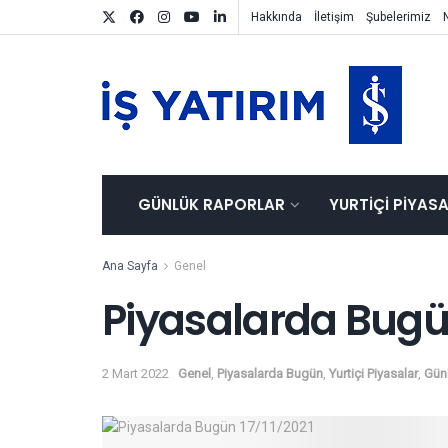
Hakkında
İletişim
Şubelerimiz
GÜNLÜK RAPORLAR
YURTIÇI PIYAS
Ana Sayfa
Genel
Piyasalarda Bug
2 Mart 2022
Genel
,
Piyasalarda Bugün
,
Yurtiçi Piyasalar
,
Gün