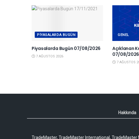
PIYASALARDA BUGÜN
GENEL
Piyasalarda Bugün 07/08/2026
Açıklanan K
07/08/202
7 AĞUSTOS 2026
7 AĞUSTOS 2
Hakkında
TradeMaster, TradeMaster International, TradeMaster M