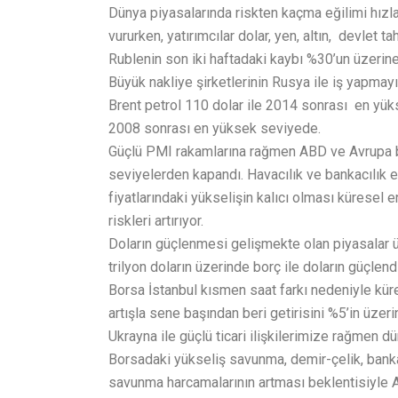
Dünya piyasalarında riskten kaçma eğilimi hızla
vururken, yatırımcılar dolar, yen, altın, devlet ta
Rublenin son iki haftadaki kaybı %30’un üzerine 
Büyük nakliye şirketlerinin Rusya ile iş yapmayı 
Brent petrol 110 dolar ile 2014 sonrası en yüks
2008 sonrası en yüksek seviyede.
Güçlü PMI rakamlarına rağmen ABD ve Avrupa bo
seviyelerden kapandı. Havacılık ve bankacılık 
fiyatlarındaki yükselişin kalıcı olması küresel
riskleri artırıyor.
Doların güçlenmesi gelişmekte olan piyasalar üz
trilyon doların üzerinde borç ile doların güçlen
Borsa İstanbul kısmen saat farkı nedeniyle küre
artışla sene başından beri getirisini %5’in üzer
Ukrayna ile güçlü ticari ilişkilerimize rağmen 
Borsadaki yükseliş savunma, demir-çelik, bank
savunma harcamalarının artması beklentisiyle 