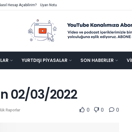
Nasıl Hesap Açabilirim?
Uyarı Notu
ALAR
YURTDIŞI PIYASALAR
SON HABERLER
V
ün 02/03/2022
0
0
0
lük Raporlar