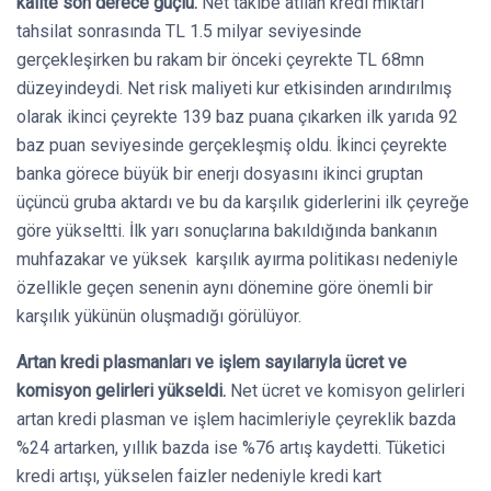
kalite son derece güçlü.
Net takibe atılan kredi miktarı
tahsilat sonrasında TL 1.5 milyar seviyesinde
gerçekleşirken bu rakam bir önceki çeyrekte TL 68mn
düzeyindeydi. Net risk maliyeti kur etkisinden arındırılmış
olarak ikinci çeyrekte 139 baz puana çıkarken ilk yarıda 92
baz puan seviyesinde gerçekleşmiş oldu. İkinci çeyrekte
banka görece büyük bir enerjı dosyasını ikinci gruptan
üçüncü gruba aktardı ve bu da karşılık giderlerini ilk çeyreğe
göre yükseltti. İlk yarı sonuçlarına bakıldığında bankanın
muhfazakar ve yüksek karşılık ayırma politikası nedeniyle
özellikle geçen senenin aynı dönemine göre önemli bir
karşılık yükünün oluşmadığı görülüyor.
Artan kredi plasmanları ve işlem sayılarıyla ücret ve
komisyon gelirleri yükseldi.
Net ücret ve komisyon gelirleri
artan kredi plasman ve işlem hacimleriyle çeyreklik bazda
%24 artarken, yıllık bazda ise %76 artış kaydetti. Tüketici
kredi artışı, yükselen faizler nedeniyle kredi kart