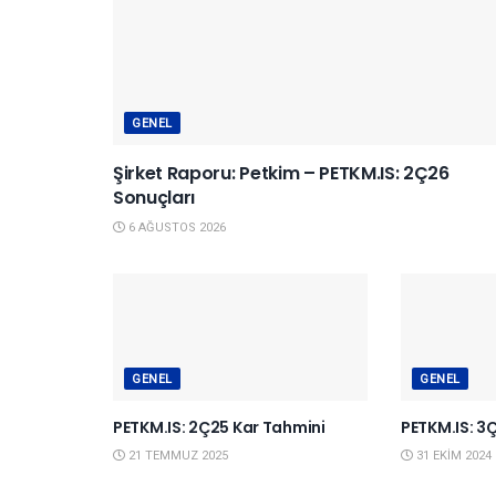
GENEL
Şirket Raporu: Petkim – PETKM.IS: 2Ç26
Sonuçları
6 AĞUSTOS 2026
GENEL
GENEL
PETKM.IS: 2Ç25 Kar Tahmini
PETKM.IS: 3
21 TEMMUZ 2025
31 EKIM 2024