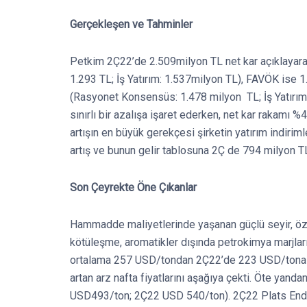
Gerçekleşen ve Tahminler
Petkim 2Ç22’de 2.509milyon TL net kar açıklayarak
1.293 TL; İş Yatırım: 1.537milyon TL), FAVÖK ise 1.
(Rasyonet Konsensüs: 1.478 milyon TL; İş Yatırım:
sınırlı bir azalışa işaret ederken, net kar rakamı
artışın en büyük gerekçesi şirketin yatırım indiri
artış ve bunun gelir tablosuna 2Ç de 794 milyon TL
Son Çeyrekte Öne Çıkanlar
Hammadde maliyetlerinde yaşanan güçlü seyir, öze
kötüleşme, aromatikler dışında petrokimya marjlar
ortalama 257 USD/tondan 2Ç22’de 223 USD/tona g
artan arz nafta fiyatlarını aşağıya çekti. Öte yand
USD493/ton; 2Ç22 USD 540/ton). 2Ç22 Plats Endek