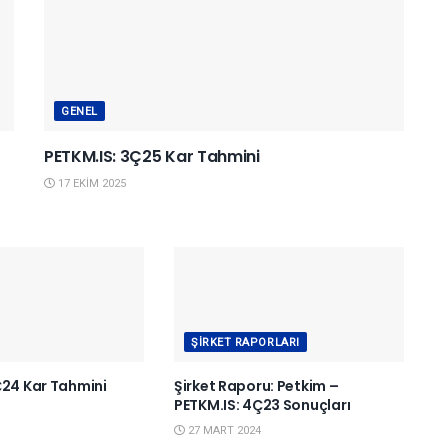
GENEL
PETKM.IS: 3Ç25 Kar Tahmini
17 EKIM 2025
ŞIRKET RAPORLARI
Ç24 Kar Tahmini
Şirket Raporu: Petkim –
PETKM.IS: 4Ç23 Sonuçları
27 MART 2024