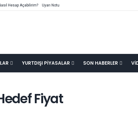
Nasıl Hesap Açabilirim?
Uyarı Notu
ALAR
YURTDIŞI PIYASALAR
SON HABERLER
VI
Hedef Fiyat