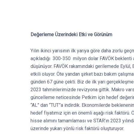
Değerleme Üzerindeki Etki ve Görünüm
Yılın ikinci yarısının ilk yarıya göre daha zorlu ge
açıkladığı 300-350 milyon dolar FAVÖK beklenti aral
düşünüyor. FAVÖK rakamındaki gerilemede Eylül, Ek
etkili oluyor. Öte yandan şirket bazı bakım çalışm
günden 67 güne çekti. Biz de ilk yarı gerçekleşme
2023 tahminlerimizde revizyona gittik. Makro var
güncelleme neticesinde Petkim için hedef değerim
“AL” dan “TUT”a indirdik. Ekonomilerde beklenenin
hedef fiyatımız için en önemli aşağı risk faktörü.
hisse alımını tamamlaması ve STAR’ın 2023 yılında
üzerinde yukarı yönlü risk faktörü oluşturuyor.