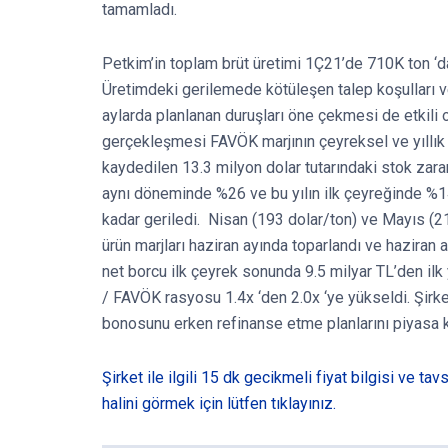
tamamladı.
Petkim’in toplam brüt üretimi 1Ç21’de 710K ton ‘d
Üretimdeki gerilemede kötüleşen talep koşulları ve 
aylarda planlanan duruşları öne çekmesi de etkili o
gerçekleşmesi FAVÖK marjının çeyreksel ve yıllı
kaydedilen 13.3 milyon dolar tutarındaki stok zara
aynı döneminde %26 ve bu yılın ilk çeyreğinde %
kadar geriledi. Nisan (193 dolar/ton) ve Mayıs (2
ürün marjları haziran ayında toparlandı ve haziran
net borcu ilk çeyrek sonunda 9.5 milyar TL’den ilk 
/ FAVÖK rasyosu 1.4x ‘den 2.0x ‘ye yükseldi. Şirk
bonosunu erken refinanse etme planlarını piyasa k
Şirket ile ilgili 15 dk gecikmeli fiyat bilgisi ve ta
halini görmek için lütfen tıklayınız.