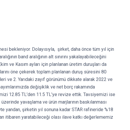
çmesi bekleniyor. Dolayısıyla, şirket, daha önce tüm yıl için
ığının band aralığının alt sınırını yakalayabileceğini
im ve Kasım ayları için planlanan üretim duruşları da
alarını öne çekerek toplam planlanan duruş süresini 80
leri ve 2. Yarıdaki zayıf görünümü dikkate alarak 2022 ve
sayımlarımızda değişiklik ve net borç rakamında
izi 12.85 TL’den 11.5 TL’ye revize ettik. Tavsiyemizi ise
 üzerinde yavaşlama ve ürün marjlarının baskılanması
 Öte yandan, şirketin yıl sonuna kadar STAR rafineride %18
n itibaren yaratabileceği olası ilave katkı değerlememiz