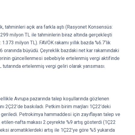
, tahminleri açık ara farkla aştı (Rasyonet Konsensüs:
299 milyon TL ile tahminlerin biraz altında gerçekleşti
 1.373 milyon TL). FAVÖK rakamı yıllık bazda %6.7‘lik
 %46 oranında büyüdü. Çeyreklik bazdaki net kar rakamındaki
mlerinin güncellenmesi sebebiyle ertelenmiş vergi aktifinde
 tutarında ertelenmiş vergi geliri olarak yansıması.
llikle Avrupa pazarında talep koşullarında gözlenen
ını 2Ç22’de baskıladı. Petkim birim marjları 1Ç22’deki
eriledi. Petrokimya hammaddesi için zayıflayan talep ve
an etilen-nafta makası 2.çeyrekte %9 artış gösterdi (1Ç22
si aromatiklerdeki artış ile 1Ç22’ye göre %5 yukarıda