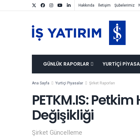
Hakkında
İletişim
Şubelerimiz
GÜNLÜK RAPORLAR
YURTIÇI PIYAS
Ana Sayfa
Yurtiçi Piyasalar
Şirket Raporları
PETKM.IS: Petkim 
Değişikliği
Şirket Güncelleme