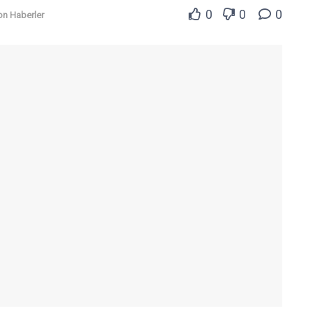
0
0
0
on Haberler