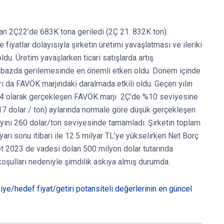
an 2Ç22’de 683K tona geriledi (2Ç 21: 832K ton).
fiyatlar dolayısıyla şirketin üretimi yavaşlatması ve ileriki
ldu. Üretim yavaşlarken ticari satışlarda artış
k bazda gerilemesinde en önemli etken oldu. Dönem içinde
rı da FAVÖK marjındaki daralmada etkili oldu. Geçen yılın
14 olarak gerçekleşen FAVÖK marjı 2Ç’de %10 seviyesine
17 dolar / ton) aylarında normale göre düşük gerçekleşen
 ayını 260 dolar/ton seviyesinde tamamladı. Şirketin toplam
yarı sonu itibarı ile 12.5 milyar TL’ye yükselirken Net Borç
et 2023 de vadesi dolan 500 milyon dolar tutarında
oşulları nedeniyle şimdilik askıya almış durumda.
vsiye/hedef fiyat/getiri potansiteli değerlerinin en güncel