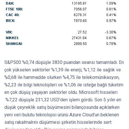
S&P500 %0,74 düşüşle 3830 puandan seansı tamamladı. En
çok yükselen sektörler %1,39 ile enerji, %1,12 ile sağlık ve
%0,68 ile hammadde olurken %4,75 ile telekomünikasyon,
%2,23 ile bilgi teknolojileri ve %1,06 ile isteğe bağlı tüketim
en çok düşüş yaşayan sektörler oldu. Microsoft hisseleri
%7,22 düşüşle 231,32 USD’den işlem gördü. Son 5 yılın en
düşük çeyreklik satış büyümesini bilançosunda açıklarken
yeni veri bulutu teknolojisi ürünü Azure Cloud’un beklenen
satış rakalmalrını düşürmesi şirketin hisselerinde sert