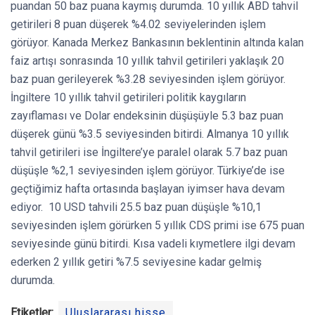
puandan 50 baz puana kaymış durumda. 10 yıllık ABD tahvil
getirileri 8 puan düşerek %4.02 seviyelerinden işlem
görüyor. Kanada Merkez Bankasının beklentinin altında kalan
faiz artışı sonrasında 10 yıllık tahvil getirileri yaklaşık 20
baz puan gerileyerek %3.28 seviyesinden işlem görüyor.
İngiltere 10 yıllık tahvil getirileri politik kaygıların
zayıflaması ve Dolar endeksinin düşüşüyle 5.3 baz puan
düşerek günü %3.5 seviyesinden bitirdi. Almanya 10 yıllık
tahvil getirileri ise İngiltere’ye paralel olarak 5.7 baz puan
düşüşle %2,1 seviyesinden işlem görüyor. Türkiye’de ise
geçtiğimiz hafta ortasında başlayan iyimser hava devam
ediyor. 10 USD tahvili 25.5 baz puan düşüşle %10,1
seviyesinden işlem görürken 5 yıllık CDS primi ise 675 puan
seviyesinde günü bitirdi. Kısa vadeli kıymetlere ilgi devam
ederken 2 yıllık getiri %7.5 seviyesine kadar gelmiş
durumda.
Etiketler:
Uluslararası hisse