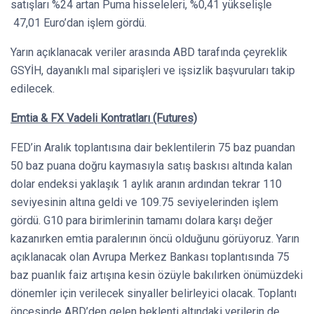
satışları %24 artan Puma hisseleleri, %0,41 yükselişle
47,01 Euro’dan işlem gördü.
Yarın açıklanacak veriler arasında ABD tarafında çeyreklik
GSYİH, dayanıklı mal siparişleri ve işsizlik başvuruları takip
edilecek.
Emtia & FX Vadeli Kontratları (Futures)
FED’in Aralık toplantısına dair beklentilerin 75 baz puandan
50 baz puana doğru kaymasıyla satış baskısı altında kalan
dolar endeksi yaklaşık 1 aylık aranın ardından tekrar 110
seviyesinin altına geldi ve 109.75 seviyelerinden işlem
gördü. G10 para birimlerinin tamamı dolara karşı değer
kazanırken emtia paralerının öncü olduğunu görüyoruz. Yarın
açıklanacak olan Avrupa Merkez Bankası toplantısında 75
baz puanlık faiz artışına kesin özüyle bakılırken önümüzdeki
dönemler için verilecek sinyaller belirleyici olacak. Toplantı
öncesinde ABD’den gelen beklenti altındaki verilerin de