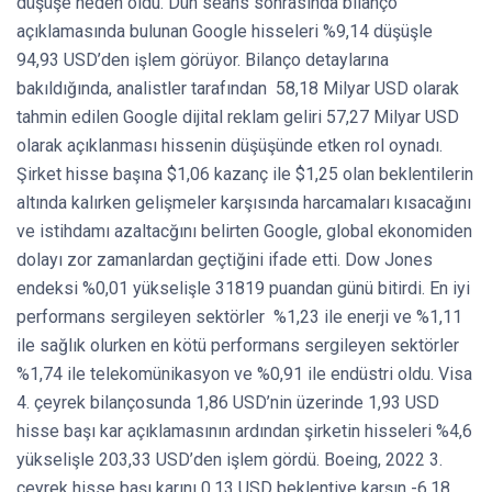
düşüşe neden oldu. Dün seans sonrasında bilanço
açıklamasında bulunan Google hisseleri %9,14 düşüşle
94,93 USD’den işlem görüyor. Bilanço detaylarına
bakıldığında, analistler tarafından 58,18 Milyar USD olarak
tahmin edilen Google dijital reklam geliri 57,27 Milyar USD
olarak açıklanması hissenin düşüşünde etken rol oynadı.
Şirket hisse başına $1,06 kazanç ile $1,25 olan beklentilerin
altında kalırken gelişmeler karşısında harcamaları kısacağını
ve istihdamı azaltacğını belirten Google, global ekonomiden
dolayı zor zamanlardan geçtiğini ifade etti. Dow Jones
endeksi %0,01 yükselişle 31819 puandan günü bitirdi. En iyi
performans sergileyen sektörler %1,23 ile enerji ve %1,11
ile sağlık olurken en kötü performans sergileyen sektörler
%1,74 ile telekomünikasyon ve %0,91 ile endüstri oldu. Visa
4. çeyrek bilançosunda 1,86 USD’nin üzerinde 1,93 USD
hisse başı kar açıklamasının ardından şirketin hisseleri %4,6
yükselişle 203,33 USD’den işlem gördü. Boeing, 2022 3.
çeyrek hisse başı karını 0,13 USD beklentiye karşın -6,18