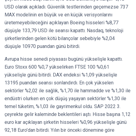
USD olarak açıkladı. Güvenlik testlerinden geçemezse 737
MAX modelinin en büyük ve en küçük verisyonlarını
üretemeyebileceğini açıklayan Boeing hisseleri %8,77
düşüşle 133,79 USD ile seansı kapattı. Nasdaq, teknoloji
şirketlerinden gelen kötü bilançolar sebebiyle %2,04
düşüşle 10970 puandan günü bitirdi.
Avrupa hisse senedi piyasası bugünü yükselişle kapattı.
Euro Stoxx 600 %0,7 yükselirken FTSE 100 %0,61
yükselişle günü bitirdi. DAX endeksi %1,09 yükselişle
13195 puandan seansı sonlandırdı. En çok yükselen
sektörler %2,02 ile sağlık, %1,70 ile hammadde ve %1,30 ile
endüstri olurken en çok düşüş yaşayan sektörler %1,30 ile
temel tüketim, %1,03 ile gayrimenkul oldu. SAP 2022 3.
çeyrekte gelir kaleminde beklentileri aştı. Hisse başına 1,12
euro kar açıklayan şirketin hisseleri %0,96 yükselişle günü
92,18 Euro’dan bitirdi. Yılın bir önceki dönemine göre