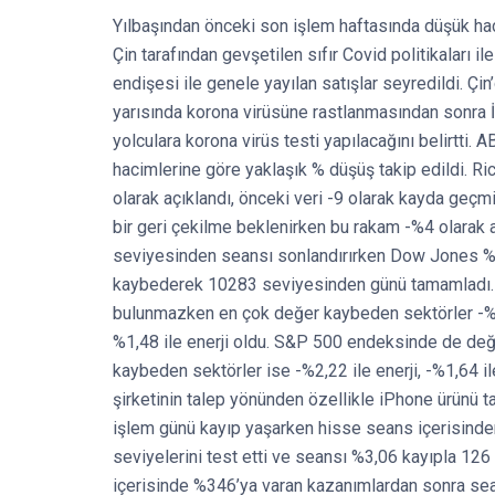
Yılbaşından önceki son işlem haftasında düşük ha
Çin tarafından gevşetilen sıfır Covid politikaları i
endişesi ile genele yayılan satışlar seyredildi. Çi
yarısında korona virüsüne rastlanmasından sonra İt
yolculara korona virüs testi yapılacağını belirtti
hacimlerine göre yaklaşık % düşüş takip edildi. R
olarak açıklandı, önceki veri -9 olarak kayda geçm
bir geri çekilme beklenirken bu rakam -%4 olarak
seviyesinden seansı sonlandırırken Dow Jones %
kaybederek 10283 seviyesinden günü tamamladı.
bulunmazken en çok değer kaybeden sektörler -%2,
%1,48 ile enerji oldu. S&P 500 endeksinde de de
kaybeden sektörler ise -%2,22 ile enerji, -%1,64 il
şirketinin talep yönünden özellikle iPhone ürünü t
işlem günü kayıp yaşarken hisse seans içerisinden
seviyelerini test etti ve seansı %3,06 kayıpla 126
içerisinde %346’ya varan kazanımlardan sonra sea