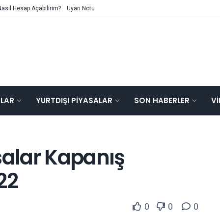
Nasıl Hesap Açabilirim?
Uyarı Notu
ALAR
YURTDIŞI PIYASALAR
SON HABERLER
V
salar Kapanış
22
0
0
0