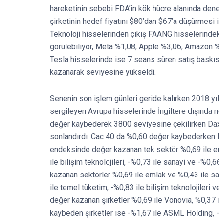
hareketinin sebebi FDA’in kök hücre alanında deneys
şirketinin hedef fiyatını $80’dan $67’a düşürmesi i
Teknoloji hisselerinden çıkış FAANG hisselerindek
görülebiliyor, Meta %1,08, Apple %3,06, Amazon %
Tesla hisselerinde ise 7 seans süren satış baskıs
kazanarak seviyesine yükseldi.
Senenin son işlem günleri geride kalırken 2018 yı
sergileyen Avrupa hisselerinde İngiltere dışında
değer kaybederek 3800 seviyesine çekilirken Da
sonlandırdı. Cac 40 da %0,60 değer kaybederken 
endeksinde değer kazanan tek sektör %0,69 ile e
ile bilişim teknolojileri, -%0,73 ile sanayi ve -%0
kazanan sektörler %0,69 ile emlak ve %0,43 ile s
ile temel tüketim, -%0,83 ile bilişim teknolojileri
değer kazanan şirketler %0,69 ile Vonovia, %0,37 
kaybeden şirketler ise -%1,67 ile ASML Holding, -