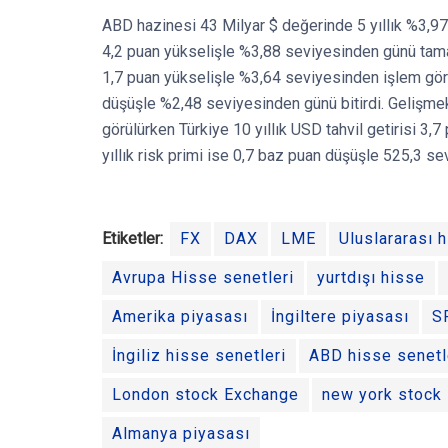
ABD hazinesi 43 Milyar $ değerinde 5 yıllık %3,973 ge
4,2 puan yükselişle %3,88 seviyesinden günü tamamla
1,7 puan yükselişle %3,64 seviyesinden işlem görür
düşüşle %2,48 seviyesinden günü bitirdi. Gelişmekt
görülürken Türkiye 10 yıllık USD tahvil getirisi 3
yıllık risk primi ise 0,7 baz puan düşüşle 525,3 
Etiketler:
FX
DAX
LME
Uluslararası 
Avrupa Hisse senetleri
yurtdışı hisse
Amerika piyasası
İngiltere piyasası
S
İngiliz hisse senetleri
ABD hisse senetl
London stock Exchange
new york stock
Almanya piyasası