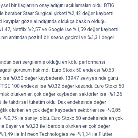
el bir ilaçlarının onayladığını açıklamaları oldu. BTIG
le beraber Staar Surgical şirketi %2,42 değer kaybetti.
i kayıplar göze alındığında oldukça baskın olduğu
1,47, Netflix %2,57 ve Google ise %1,59 değer kaybetti.
ının ardından pozitif bir seans geçirdi ve %3,31 değer
lından beri sergilemiş olduğu en kötü performansı
 negatif görünüm hakimdi. Euro Stoxx 50 endeksi %0,63
x ise %0,50 değer kaybederek 13947 seviyesinde günü
FTSE 100 endeksi ise %0,32 değer kazandı. Euro Stoxx 50
mlak olurken en çok değer kaybeden sektörler ise -%1,26
,66 ile takdirsel tüketim oldu. Dax endeksinde değer
ağlık olurken en çok değer kaybeden sektörler ise -%0,85
 ve -%0,75 ile sanayi oldu. Euro Stoxx 50 endeksinde en çok
ile Bayer ve %0,23 ile Iberdola olurken en çok değer
%1,49 ile Infineon Technologies ve -%1,34 ile Flutter