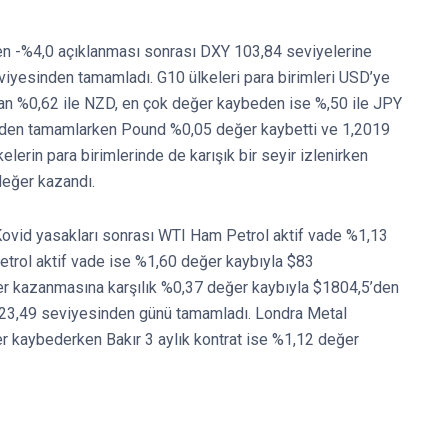
ken -%4,0 açıklanması sonrası DXY 103,84 seviyelerine
viyesinden tamamladı. G10 ülkeleri para birimleri USD’ye
anan %0,62 ile NZD, en çok değer kaybeden ise %,50 ile JPY
nden tamamlarken Pound %0,05 değer kaybetti ve 1,2019
erin para birimlerinde de karışık bir seyir izlenirken
değer kazandı.
ovid yasakları sonrası WTI Ham Petrol aktif vade %1,13
etrol aktif vade ise %1,60 değer kaybıyla $83
er kazanmasına karşılık %0,37 değer kaybıyla $1804,5’den
$23,49 seviyesinden günü tamamladı. Londra Metal
r kaybederken Bakır 3 aylık kontrat ise %1,12 değer