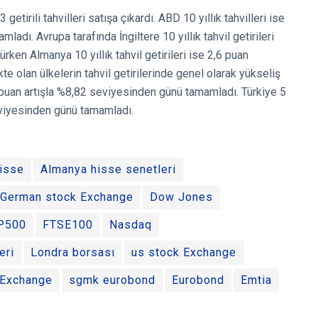
tirili tahvilleri satışa çıkardı. ABD 10 yıllık tahvilleri ise
dı. Avrupa tarafında İngiltere 10 yıllık tahvil getirileri
ken Almanya 10 yıllık tahvil getirileri ise 2,6 puan
e olan ülkelerin tahvil getirilerinde genel olarak yükseliş
,7 puan artışla %8,82 seviyesinden günü tamamladı. Türkiye 5
seviyesinden günü tamamladı.
hisse
Almanya hisse senetleri
German stock Exchange
Dow Jones
P500
FTSE100
Nasdaq
eri
Londra borsası
us stock Exchange
 Exchange
sgmk eurobond
Eurobond
Emtia