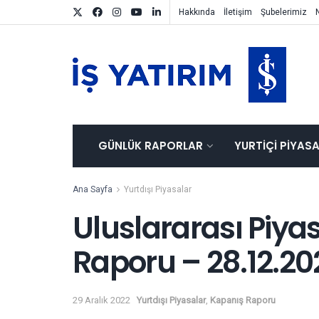
Hakkında
İletişim
Şubelerimiz
GÜNLÜK RAPORLAR
YURTIÇI PIYAS
Ana Sayfa
Yurtdışı Piyasalar
Uluslararası Piya
Raporu – 28.12.20
29 Aralık 2022
Yurtdışı Piyasalar
,
Kapanış Raporu