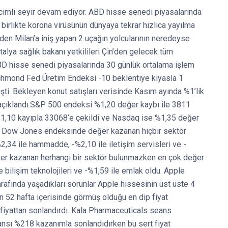
cimli seyir devam ediyor. ABD hisse senedi piyasalarında
le birlikte korona virüsünün dünyaya tekrar hızlıca yayılma
n’den Milan’a iniş yapan 2 uçağın yolcularının neredeyse
alya sağlık bakanı yetkilileri Çin’den gelecek tüm
. ABD hisse senedi piyasalarında 30 günlük ortalama işlem
ichmond Fed Üretim Endeksi -10 beklentiye kıyasla 1
işti. Bekleyen konut satışları verisinde Kasım ayında %1’lik
 açıklandı.S&P 500 endeksi %1,20 değer kaybı ile 3811
1,10 kayıpla 33068’e çekildi ve Nasdaq ise %1,35 değer
 Dow Jones endeksinde değer kazanan hiçbir sektör
34 ile hammadde, -%2,10 ile iletişim servisleri ve -
ğer kazanan herhangi bir sektör bulunmazken en çok değer
e bilişim teknolojileri ve -%1,59 ile emlak oldu. Apple
arafında yaşadıkları sorunlar Apple hissesinin üst üste 4
 52 hafta içerisinde görmüş olduğu en dip fiyat
 fiyattan sonlandırdı. Kala Pharmaceuticals seans
nsı %218 kazanımla sonlandıdırken bu sert fiyat