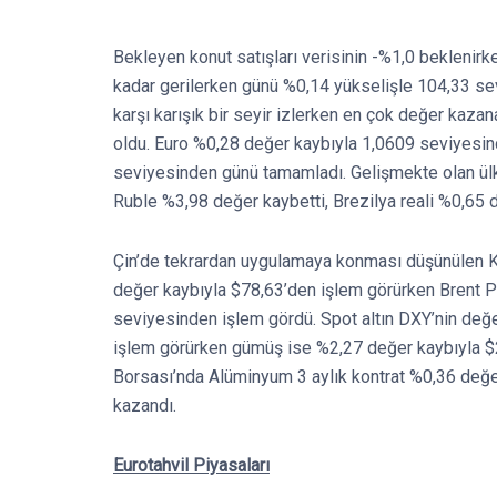
Bekleyen konut satışları verisinin -%1,0 beklenir
kadar gerilerken günü %0,14 yükselişle 104,33 se
karşı karışık bir seyir izlerken en çok değer kaz
oldu. Euro %0,28 değer kaybıyla 1,0609 seviyesi
seviyesinden günü tamamladı. Gelişmekte olan ülkel
Ruble %3,98 değer kaybetti, Brezilya reali %0,65 
Çin’de tekrardan uygulamaya konması düşünülen K
değer kaybıyla $78,63’den işlem görürken Brent P
seviyesinden işlem gördü. Spot altın DXY’nin değ
işlem görürken gümüş ise %2,27 değer kaybıyla 
Borsası’nda Alüminyum 3 aylık kontrat %0,36 değe
kazandı.
Eurotahvil Piyasaları