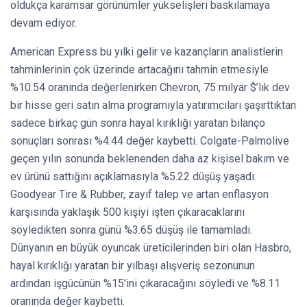
oldukça karamsar görünümler yükselişleri baskılamaya
devam ediyor.
American Express bu yılki gelir ve kazançların analistlerin
tahminlerinin çok üzerinde artacağını tahmin etmesiyle
%10.54 oranında değerlenirken Chevron, 75 milyar $’lık dev
bir hisse geri satın alma programıyla yatırımcıları şaşırttıktan
sadece birkaç gün sonra hayal kırıklığı yaratan bilanço
sonuçları sonrası %4.44 değer kaybetti. Colgate-Palmolive
geçen yılın sonunda beklenenden daha az kişisel bakım ve
ev ürünü sattığını açıklamasıyla %5.22 düşüş yaşadı.
Goodyear Tire & Rubber, zayıf talep ve artan enflasyon
karşısında yaklaşık 500 kişiyi işten çıkaracaklarını
söyledikten sonra günü %3.65 düşüş ile tamamladı.
Dünyanın en büyük oyuncak üreticilerinden biri olan Hasbro,
hayal kırıklığı yaratan bir yılbaşı alışveriş sezonunun
ardından işgücünün %15’ini çıkaracağını söyledi ve %8.11
oranında değer kaybetti.