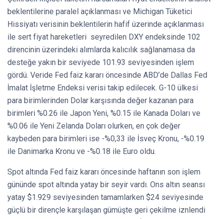
beklentilerine paralel açıklanması ve Michigan Tüketici
Hissiyatı verisinin beklentilerin hafif üzerinde açıklanması
ile sert fiyat hareketleri seyredilen DXY endeksinde 102
direncinin üzerindeki alımlarda kalıcılık sağlanamasa da
desteğe yakın bir seviyede 101.93 seviyesinden işlem
gördü. Veride Fed faiz kararı öncesinde ABD’de Dallas Fed
İmalat İşletme Endeksi verisi takip edilecek. G-10 ülkesi
para birimlerinden Dolar karşısında değer kazanan para
birimleri %0.26 ile Japon Yeni, %0.15 ile Kanada Doları ve
%0.06 ile Yeni Zelanda Doları olurken, en çok değer
kaybeden para birimleri ise -%0,33 ile İsveç Kronu, -%0.19
ile Danimarka Kronu ve -%0.18 ile Euro oldu.
Spot altında Fed faiz kararı öncesinde haftanın son işlem
gününde spot altında yatay bir seyir vardı. Ons altın seansı
yatay $1.929 seviyesinden tamamlarken $24 seviyesinde
güçlü bir dirençle karşılaşan gümüşte geri çekilme iznlendi