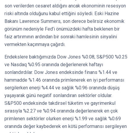
son verilerden cesaret aldığını ancak ekonominin resesyon
riski altında olduğunu kabul ettiğini söyledi. Eski Hazine
Bakanı Lawrence Summers, son derece belirsiz ekonomik
görünüm nedeniyle Fed’i önümüzdeki hafta beklenen bir
faiz artırımının ardından bir sonraki hamlesinin sinyalini
vermekten kaçınmaya çağırdı.
Endekslere baktığımızda Dow Jones %0.08, S&P500 %0.25
ve Nasdaq %0.95 oranında değerlenerek haftayı
sonlandırdılar. Dow Jones endeksinde finans %1.44 ve
hammadde %1.46 oranında primlenerek en iyi performansı
sergilerken enerji %4.44 ve sağlık %0.96 oranında düşüş
yaşayarak günü negatif sonlandıran sektörler oldular.
S&P500 endeksinde takdirsel tüketim ve gayrimenkul
sırasıyla %2.27 ve %0.94 oranında değerlenerek en çok
primlenen sektörler olurken enerji %1.99 ve sağlık %0.69
oranında değer kaybederek en kötü performansı sergileyen