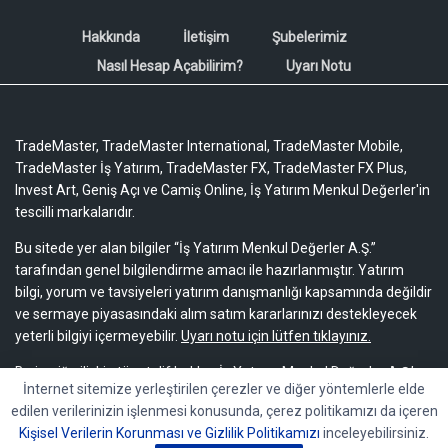
Hakkında
İletişim
Şubelerimiz
Nasıl Hesap Açabilirim?
Uyarı Notu
TradeMaster, TradeMaster International, TradeMaster Mobile,
TradeMaster İş Yatırım, TradeMaster FX, TradeMaster FX Plus,
Invest Art, Geniş Açı ve Camiş Online, İş Yatırım Menkul Değerler'in
tescilli markalarıdır.
Bu sitede yer alan bilgiler “İş Yatırım Menkul Değerler A.Ş.”
tarafından genel bilgilendirme amacı ile hazırlanmıştır. Yatırım
bilgi, yorum ve tavsiyeleri yatırım danışmanlığı kapsamında değildir
ve sermaye piyasasındaki alım satım kararlarınızı destekleyecek
yeterli bilgiyi içermeyebilir.
Uyarı notu için lütfen tıklayınız.
Bu içeriğe ilişkin tüm telif hakları İş Yatırım Menkul Değerler A.Ş.’ye
İnternet sitemize yerleştirilen çerezler ve diğer yöntemlerle elde
aittir. Bu içerik, açık iznimiz olmaksızın başkaları tarafından
edilen verilerinizin işlenmesi konusunda, çerez politikamızı da içeren
herhangi bir amaçla, kısmen veya tamamen çoğaltılamaz,
Kişisel Verilerin Korunması ve Gizlilik Politikamızı
inceleyebilirsiniz.
dağıtılamaz, yayımlanamaz veya değiştirilemez.