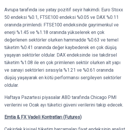
Avrupa tarafında ise yatay pozitif seyir hakimdi. Euro Stoxx
50 endeksi %0.1, FTSE100 endeksi %0.05 ve DAX %0.11
oranında primlendi. FTSE100 endeksinde gayrimenkul ve
enerji %1.45 ve %1.18 oranında yükselerek en çok
değerlenen sektörler olurken hammadde %0.63 ve temel
tüketim %0.41 oranında değer kaybederek en çok düşüş
yaşayan sektörler oldular. DAX endeksinde ise takdirsel
tüketim %1.08 ile en çok primlenen sektör olurken alt yapı
ve sanayi sektörleri sırasıyla %1.21 ve %0.61 oranında
düşüş yaşayarak en kötü performansı sergileyen sektörler
oldular.
Haftaya Pazartesi piyasalar ABD tarafında Chicago PMI
verilerini ve Ocak ayı tüketici güveni verilerini takip edecek.
Emtia & FX Vadeli Kontratları (Futures)
Çekirdek kişisel tüketim harcamaları fiyat endeksinin analist