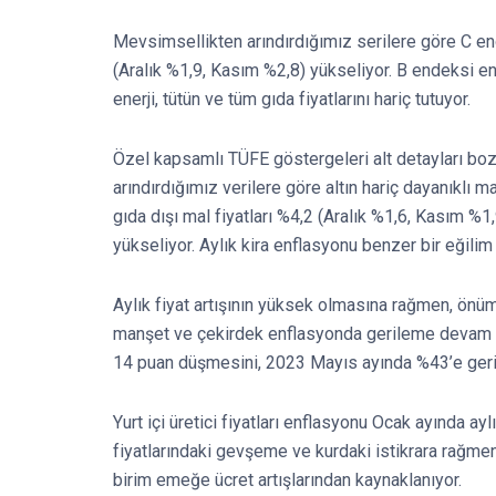
Mevsimsellikten arındırdığımız serilere göre C en
(Aralık %1,9, Kasım %2,8) yükseliyor. B endeksi ene
enerji, tütün ve tüm gıda fiyatlarını hariç tutuyor.
Özel kapsamlı TÜFE göstergeleri alt detayları bozu
arındırdığımız verilere göre altın hariç dayanıklı ma
gıda dışı mal fiyatları %4,2 (Aralık %1,6, Kasım %1,
yükseliyor. Aylık kira enflasyonu benzer bir eğilim 
Aylık fiyat artışının yüksek olmasına rağmen, ön
manşet ve çekirdek enflasyonda gerileme devam 
14 puan düşmesini, 2023 Mayıs ayında %43’e geri
Yurt içi üretici fiyatları enflasyonu Ocak ayında ayl
fiyatlarındaki gevşeme ve kurdaki istikrara rağmen ü
birim emeğe ücret artışlarından kaynaklanıyor.