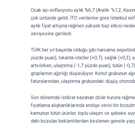
Ocak ayı enflasyonu aylık %6,7 (Aralık: %1,2, Kasım:
çok üstünde geldi. İTO verilerine göre İstanbul en
aylık fiyat artışına rağmen yüksek baz etkisi nede
seviyesine geriledi.
TÜİK her yıl başında olduğu gibi harcama sepetindek
yüzde puan), lokanta-oteller (+0,7), sağlık (+0,3), e
artırılırken, ulaştırma (-1,7 yüzde puan), tütün (-0,
gruplarının ağırlığı düşürülüyor. Konut grubunun ağ
faturalarından, ulaştırma grubundaki düşüş otomob
Son dönemde istikrar kazanan dolar kuruna rağme
fiyatlama alışkanlıklarında endişe verici bir bozul
kamunun tütün ürünler, toplu ulaşım ve şebeke suyu 
dahi bozulan beklentilerden beslenen genele yayg