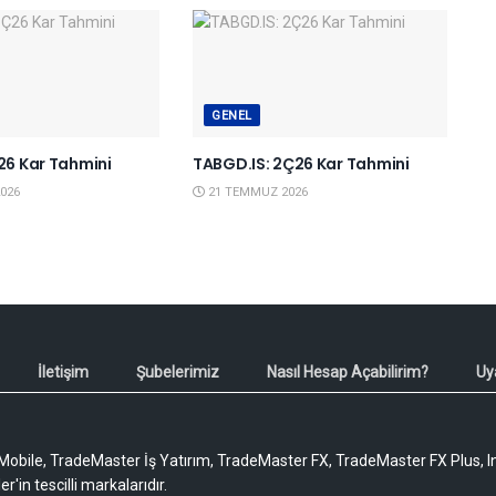
GENEL
Ç26 Kar Tahmini
TABGD.IS: 2Ç26 Kar Tahmini
026
21 TEMMUZ 2026
İletişim
Şubelerimiz
Nasıl Hesap Açabilirim?
Uy
obile, TradeMaster İş Yatırım, TradeMaster FX, TradeMaster FX Plus, I
'in tescilli markalarıdır.