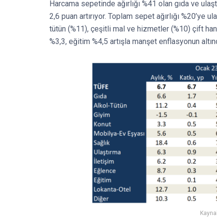
Harcama sepetinde ağırlığı %41 olan gıda ve ulaşt
2,6 puan artırıyor. Toplam sepet ağırlığı %20’ye ul
tütün (%11), çeşitli mal ve hizmetler (%10) çift han
%3,3, eğitim %4,5 artışla manşet enflasyonun altınd
Kaynak