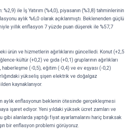
 %2,9) ile İş Yatırım (%4,0), piyasanın (%3,8) tahminlerinin
flasyonu aylık %6,0 olarak açıklanmıştı. Beklenenden güçlü
niyle yıllık enflasyon 7 yüzde puan düşerek ile %57,7
i ürün ve hizmetlerin ağırlıklarını güncelledi. Konut (+2,5
ğlence-kültür (+0,2) ve gıda (+0,1) gruplarının ağırlıkları
7), haberleşme (-0,5), eğitim (-0,4) ve ev eşyası (-0,2)
ırlığındaki yükseliş şişen elektrik ve doğalgaz
ilden kaynaklanıyor.
n aylık enflasyonun beklenin ötesinde gerçekleşmesi
maya işaret ediyor. Yeni yıldaki yüksek ücret zamları ve
gibi alanlarda yaptığı fiyat ayarlamalarını hariç bıraksak
ın bir enflasyon problemi görüyoruz.