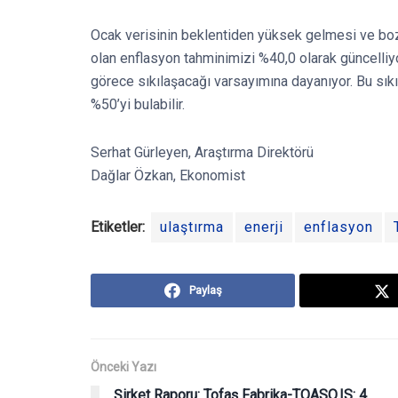
Ocak verisinin beklentiden yüksek gelmesi ve bozu
olan enflasyon tahminimizi %40,0 olarak güncelliy
görece sıkılaşacağı varsayımına dayanıyor. Bu sık
%50’yi bulabilir.
Serhat Gürleyen, Araştırma Direktörü
Dağlar Özkan, Ekonomist
Etiketler:
ulaştırma
enerji
enflasyon
Paylaş
Önceki Yazı
Şirket Raporu: Tofaş Fabrika-TOASO.IS: 4.