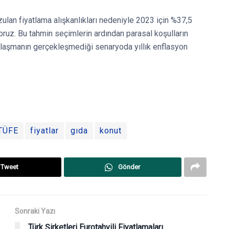
lan fiyatlama alışkanlıkları nedeniyle 2023 için %37,5
oruz. Bu tahmin seçimlerin ardından parasal koşulların
ılaşmanın gerçekleşmediği senaryoda yıllık enflasyon
TÜFE
fiyatlar
gıda
konut
Tweet
Gönder
Sonraki Yazı
Türk Şirketleri Eurotahvili Fiyatlamaları