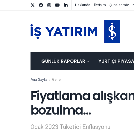
Hakkında
İletişim
Şubelerimiz
GÜNLÜK RAPORLAR
YURTIÇI PIYAS
Ana Sayfa
Genel
Fiyatlama alışkan
bozulma…
Ocak 2023 Tüketici Enflasyonu