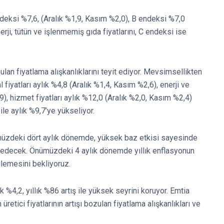
deksi %7,6, (Aralık %1,9, Kasım %2,0), B endeksi %7,0
rji, tütün ve işlenmemiş gıda fiyatlarını, C endeksi ise
lan fiyatlama alışkanlıklarını teyit ediyor. Mevsimsellikten
l fiyatları aylık %4,8 (Aralık %1,4, Kasım %2,6), enerji ve
9), hizmet fiyatları aylık %12,0 (Aralık %2,0, Kasım %2,4)
ile aylık %9,7’ye yükseliyor.
ümüzdeki dört aylık dönemde, yüksek baz etkisi sayesinde
edecek. Önümüzdeki 4 aylık dönemde yıllık enflasyonun
lemesini bekliyoruz.
ık %4,2, yıllık %86 artış ile yüksek seyrini koruyor. Emtia
retici fiyatlarının artışı bozulan fiyatlama alışkanlıkları ve