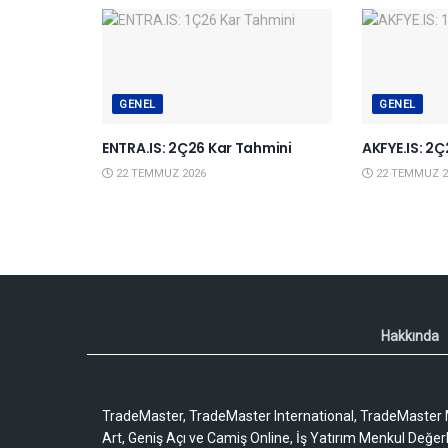
GENEL
GENEL
ENTRA.IS: 2Ç26 Kar Tahmini
AKFYE.IS: 2
22 TEMMUZ 2026
22 TEMMUZ 2
Hakkında
TradeMaster, TradeMaster International, TradeMaster M
Art, Geniş Açı ve Camiş Online, İş Yatırım Menkul Değerler