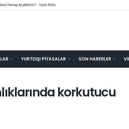
Nasıl Hesap Açabilirim?
Uyarı Notu
ALAR
YURTDIŞI PIYASALAR
SON HABERLER
V
lıklarında korkutucu