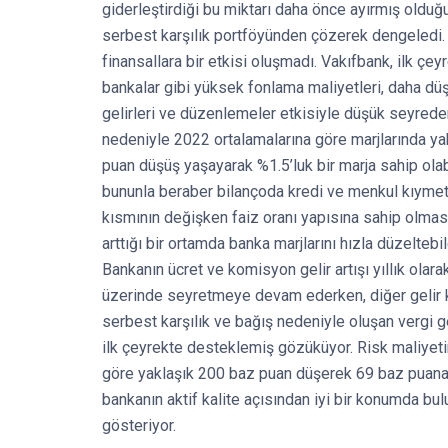
giderleştirdiği bu miktarı daha önce ayırmış olduğ
serbest karşılık portföyünden çözerek dengeledi.
finansallara bir etkisi oluşmadı. Vakıfbank, ilk çey
bankalar gibi yüksek fonlama maliyetleri, daha d
gelirleri ve düzenlemeler etkisiyle düşük seyrede
nedeniyle 2022 ortalamalarına göre marjlarında y
puan düşüş yaşayarak %1.5’luk bir marja sahip olab
bununla beraber bilançoda kredi ve menkul kıymet
kısmının değişken faiz oranı yapısına sahip olmas
arttığı bir ortamda banka marjlarını hızla düzelte
Bankanın ücret ve komisyon gelir artışı yıllık olar
üzerinde seyretmeye devam ederken, diğer gelir 
serbest karşılık ve bağış nedeniyle oluşan vergi ge
ilk çeyrekte desteklemiş gözüküyor. Risk maliyetin
göre yaklaşık 200 baz puan düşerek 69 baz puana
bankanın aktif kalite açısından iyi bir konumda bu
gösteriyor.