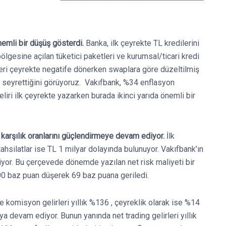
önemli bir düşüş gösterdi.
Banka, ilk çeyrekte TL kredilerini
gesine açılan tüketici paketleri ve kurumsal/ticari kredi
dleri çeyrekte negatife dönerken swaplara göre düzeltilmiş
 seyrettiğini görüyoruz. Vakıfbank, %34 enflasyon
ri ilk çeyrekte yazarken burada ikinci yarıda önemli bir
 karşılık oranlarını güçlendirmeye devam ediyor.
İlk
ahsilatlar ise TL 1 milyar dolayında bulunuyor. Vakıfbank’ın
diyor. Bu çerçevede dönemde yazılan net risk maliyeti bir
200 baz puan düşerek 69 baz puana geriledi.
e komisyon gelirleri yıllık %136 , çeyreklik olarak ise %14
ya devam ediyor. Bunun yanında net trading gelirleri yıllık