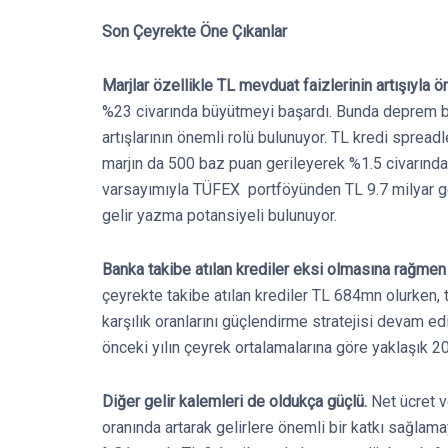
Son Çeyrekte Öne Çıkanlar
Marjlar özellikle TL mevduat faizlerinin artışıyla 
%23 civarında büyütmeyi başardı. Bunda deprem böl
artışlarının önemli rolü bulunuyor. TL kredi sprea
marjın da 500 baz puan gerileyerek %1.5 civarında
varsayımıyla TÜFEX portföyünden TL 9.7 milyar geli
gelir yazma potansiyeli bulunuyor.
Banka takibe atılan krediler eksi olmasına rağmen
çeyrekte takibe atılan krediler TL 684mn olurken, t
karşılık oranlarını güçlendirme stratejisi devam e
önceki yılın çeyrek ortalamalarına göre yaklaşık 
Diğer gelir kalemleri de oldukça güçlü.
Net ücret v
oranında artarak gelirlere önemli bir katkı sağlama