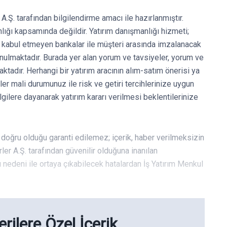
A.Ş. tarafından bilgilendirme amacı ile hazırlanmıştır.
nlığı kapsamında değildir. Yatırım danışmanlığı hizmeti;
at kabul etmeyen bankalar ile müşteri arasında imzalanacak
ulmaktadır. Burada yer alan yorum ve tavsiyeler, yorum ve
ktadır. Herhangi bir yatırım aracının alım-satım önerisi ya
er mali durumunuz ile risk ve getiri tercihlerinize uygun
gilere dayanarak yatırım kararı verilmesi beklentilerinize
ve doğru olduğu garanti edilemez; içerik, haber verilmeksizin
rler A.Ş. tarafından güvenilir olduğuna inanılan
ı nedeni ile ortaya çıkabilecek hatalardan İş Yatırım Menkul
rilere Özel İçerik