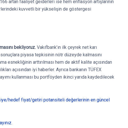
66 artan faaliyet geiderleri ise hem enflasyon artışlarının
lerindeki kuvvetli bir yükselişin de göstergesi
olmasını bekliyoruz.
Vakıfbank’ın ilk çeyrek net karı
e sonuçlara piyasa tepkisinin nötr düzeyde kalmasını
lama esnekliğinin arttırılması hem de aktif kalite açısından
lılıkları açısından iyi haberler. Ayrıca bankanın TÜFEX
sayımı kullanması bu portföyden ikinci yarıda kaydedilecek
vsiye/hedef fiyat/getiri potansiteli değerlerinin en güncel
ayınız.