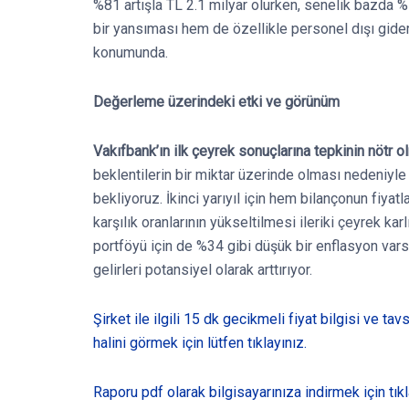
%81 artışla TL 2.1 milyar olurken, senelik bazda %1
bir yansıması hem de özellikle personel dışı gider
konumunda.
Değerleme üzerindeki etki ve görünüm
Vakıfbank’ın ilk çeyrek sonuçlarına tepkinin nötr 
beklentilerin bir miktar üzerinde olması nedeniyl
bekliyoruz. İkinci yarıyıl için hem bilançonun fiyat
karşılık oranlarının yükseltilmesi ileriki çeyrek kar
portföyü için de %34 gibi düşük bir enflasyon var
gelirleri potansiyel olarak arttırıyor.
Şirket ile ilgili 15 dk gecikmeli fiyat bilgisi ve ta
halini görmek için lütfen tıklayınız.
Raporu pdf olarak bilgisayarınıza indirmek için tıkl