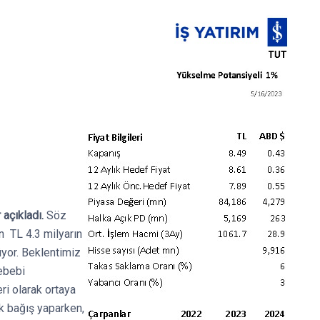
 açıkladı.
Söz
n TL 4.3 milyarın
üyor. Beklentimiz
sebebi
ri olarak ortaya
k bağış yaparken,