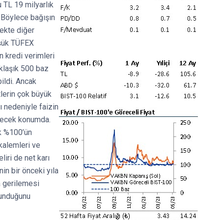
u TL 19 milyarlık
 Böylece bağışın
rekte diğer
üşük TÜFEX
n kredi verimleri
aklaşık 500 baz
ildi. Ancak
lerin çok büyük
ı nedeniyle faizin
bilecek konumda.
ak %100’ün
kalemleri ve
liri de net karı
in bir önceki yıla
 gerilemesi
lunduğunu