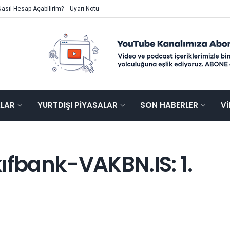
Nasıl Hesap Açabilirim?
Uyarı Notu
ALAR
YURTDIŞI PIYASALAR
SON HABERLER
V
ıfbank-VAKBN.IS: 1.