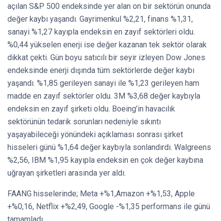
açılan S&P 500 endeksinde yer alan on bir sektörün onunda
değer kaybı yaşandı. Gayrimenkul %2,21, finans %1,31,
sanayi %1,27 kayıpla endeksin en zayıf sektörleri oldu.
%0,44 yükselen enerji ise değer kazanan tek sektör olarak
dikkat çekti. Gün boyu satıcılı bir seyir izleyen Dow Jones
endeksinde enerji dışında tüm sektörlerde değer kaybı
yaşandı. %1,85 gerileyen sanayi ile %1,23 gerileyen ham
madde en zayıf sektörler oldu. 3M %3,68 değer kaybıyla
endeksin en zayıf şirketi oldu. Boeing’in havacılık
sektörünün tedarik sorunları nedeniyle sıkıntı
yaşayabileceği yönündeki açıklaması sonrası şirket
hisseleri günü %1,64 değer kaybıyla sonlandırdı. Walgreens
%2,56, IBM %1,95 kayıpla endeksin en çok değer kaybına
uğrayan şirketleri arasında yer aldı.
FAANG hisselerinde; Meta +%1,Amazon +%1,53, Apple
+%0,16, Netflix +%2,49, Google -%1,35 performans ile günü
tamamladı.