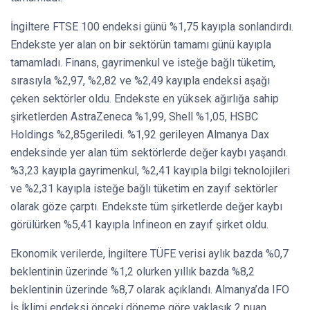
İngiltere FTSE 100 endeksi günü %1,75 kayıpla sonlandırdı.
Endekste yer alan on bir sektörün tamamı günü kayıpla
tamamladı. Finans, gayrimenkul ve isteğe bağlı tüketim,
sırasıyla %2,97, %2,82 ve %2,49 kayıpla endeksi aşağı
çeken sektörler oldu. Endekste en yüksek ağırlığa sahip
şirketlerden AstraZeneca %1,99, Shell %1,05, HSBC
Holdings %2,85geriledi. %1,92 gerileyen Almanya Dax
endeksinde yer alan tüm sektörlerde değer kaybı yaşandı.
%3,23 kayıpla gayrimenkul, %2,41 kayıpla bilgi teknolojileri
ve %2,31 kayıpla isteğe bağlı tüketim en zayıf sektörler
olarak göze çarptı. Endekste tüm şirketlerde değer kaybı
görülürken %5,41 kayıpla Infineon en zayıf şirket oldu.
Ekonomik verilerde, İngiltere TÜFE verisi aylık bazda %0,7
beklentinin üzerinde %1,2 olurken yıllık bazda %8,2
beklentinin üzerinde %8,7 olarak açıklandı. Almanya’da IFO
İş İklimi endeksi önceki döneme göre yaklaşık 2 puan