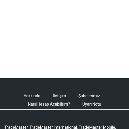
Hakkında
İletişim
Şubelerimiz
Nasıl Hesap Açabilirim?
Uyarı Notu
TradeMaster, TradeMaster International, TradeMaster Mobile,