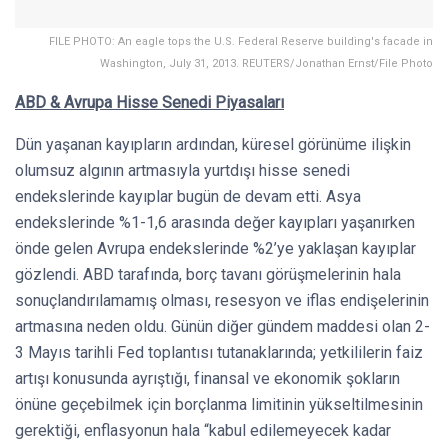
FILE PHOTO: An eagle tops the U.S. Federal Reserve building's facade in
Washington, July 31, 2013. REUTERS/Jonathan Ernst/File Photo
ABD & Avrupa Hisse Senedi Piyasaları
Dün yaşanan kayıpların ardından, küresel görünüme ilişkin
olumsuz algının artmasıyla yurtdışı hisse senedi
endekslerinde kayıplar bugün de devam etti. Asya
endekslerinde %1-1,6 arasında değer kayıpları yaşanırken
önde gelen Avrupa endekslerinde %2’ye yaklaşan kayıplar
gözlendi. ABD tarafında, borç tavanı görüşmelerinin hala
sonuçlandırılamamış olması, resesyon ve iflas endişelerinin
artmasına neden oldu. Günün diğer gündem maddesi olan 2-
3 Mayıs tarihli Fed toplantısı tutanaklarında; yetkililerin faiz
artışı konusunda ayrıştığı, finansal ve ekonomik şokların
önüne geçebilmek için borçlanma limitinin yükseltilmesinin
gerektiği, enflasyonun hala “kabul edilemeyecek kadar