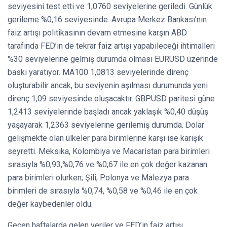
seviyesini test etti ve 1,0760 seviyelerine geriledi. Günlük
gerileme %0,16 seviyesinde. Avrupa Merkez Bankası’nın
faiz artışı politikasının devam etmesine karşın ABD
tarafında FED’in de tekrar faiz artışı yapabileceği ihtimalleri
%30 seviyelerine gelmiş durumda olması EURUSD üzerinde
baskı yaratıyor. MA100 1,0813 seviyelerinde direnç
oluşturabilir ancak, bu seviyenin aşılması durumunda yeni
direnç 1,09 seviyesinde oluşacaktır. GBPUSD paritesi güne
1,2413 seviyelerinde başladı ancak yaklaşık %0,40 düşüş
yaşayarak 1,2363 seviyelerine gerilemiş durumda. Dolar
gelişmekte olan ülkeler para birimlerine karşı ise karışık
seyretti. Meksika, Kolombiya ve Macaristan para birimleri
sırasıyla %0,93,%0,76 ve %0,67 ile en çok değer kazanan
para birimleri olurken; Şili, Polonya ve Malezya para
birimleri de sırasıyla %0,74, %0,58 ve %0,46 ile en çok
değer kaybedenler oldu.
Geçen haftalarda gelen veriler ve FED’in faiz artışı