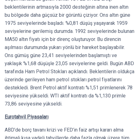
beklentilerinin artmasıyla 2000 desteğinin altına inen altın
bu bölgede daha güçsüz bir görüntü çiziyor. Ons altın güne
1975 seviyelerinde başladı. %0,81 düşüş yaşayarak 1959
seviyelerine gerilemiş durumda. 1992 seviyelerinde bulunan
MA50 altın fiyatı için bir direnç oluşturuyor. Bu direncin
aşılması durumunda yukarı yönlü bir hareket başlayabilir.
Ons gümüş güne 23,41 seviyelerinden başlamıştı ve
yaklaşık %1,68 düşüşle 23,05 seviyelerine geldi. Bugün ABD
tarafında Ham Petrol Stokları açıklandı. Beklentilerin oldukça
üzerinde gerileyen ham petrol stokları petrol fiyatlarını
destekledi. Brent Petrol aktif kontratı %1,51 primlenerek 78
seviyesine yükseldi. WTI aktif kontratı da %1,130 primle
73,86 seviyesine yükseldi.
Eurotahvil Piyasaları
ABD’de borç tavanı krizi ve FED’in faiz artışı kararı alma
ihtimali kısa vadeli tahvillerde daha fazla olmak üzere tüm