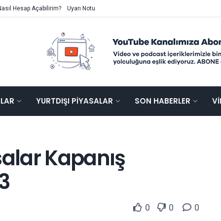
Nasıl Hesap Açabilirim?
Uyarı Notu
ALAR
YURTDIŞI PIYASALAR
SON HABERLER
V
salar Kapanış
3
0
0
0