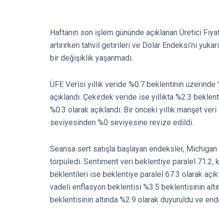
Haftanın son işlem gününde açıklanan Üretici Fiya
artırırken tahvil getirileri ve Dolar Endeksi’ni yuka
bir değişiklik yaşanmadı.
ÜFE Verisi yıllık veride %0.7 beklentinin üzerinde
açıklandı. Çekirdek veride ise yıllıkta %2.3 beklen
%0.3 olarak açıklandı. Bir önceki yıllık manşet ve
seviyesinden %0 seviyesine revize edildi.
Seansa sert satışla başlayan endeksler, Michigan Ü
törpüledi. Sentiment veri beklentiye paralel 71.2, k
beklentileri ise beklentiye paralel 67.3 olarak açık
vadeli enflasyon beklentisi %3.5 beklentisinin alt
beklentisinin altında %2.9 olarak duyuruldu ve ende