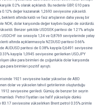
karşılık 0.2% olarak açıklandı. Bu nedenle GBP, G10 para
ında 0.12% değer kazanarak 1,2693 seviyesine yükseldi.
eklenti altında kaldı ve faiz artışlarının daha yavaş bir
denle NOK, dolar karşısında değer kaybını bugün de sürdürdü.
ükseldi. Benzer şekilde USDSEK paritesi de 1.21% artışla
USDCHF ise sırasıyla 1,34 ve 0,8769 seviyelerinde yatay
beklenti altında açıklanmasıyla NZDUSD paritesi 0.66%
ilde AUDUSD paritesi de 0.38% kayıpla 0,6491 seviyesine
D 0.33% kayıpla 1,0945 seviyesine gerilerken USDJPY
işen ülke para birimleri de çoğunlukla dolar karşısında
para birimleri pozitif ayrıştı.
çerisinde 1921 seviyesine kadar yükselse de ABD
nen dolar ve yükselen tahvil getirilerinin oluşturduğu
n 1912 seviyesine geriledi. Gümüş de benzer bir seyrin
mladı. Petrol fiyatları ise hafif yükselişle dünkü
mle 83.17 seviyesine yükselirken Brent petrol 0.35% primle