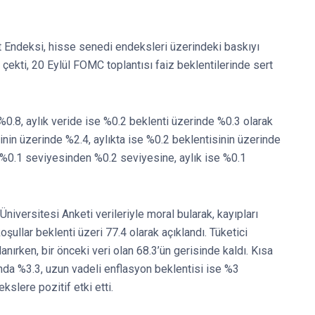
t Endeksi, hisse senedi endeksleri üzerindeki baskıyı
rı çekti, 20 Eylül FOMC toplantısı faiz beklentilerinde sert
 %0.8, aylık veride ise %0.2 beklenti üzerinde %0.3 olarak
tinin üzerinde %2.4, aylıkta ise %0.2 beklentisinin üzerinde
ri %0.1 seviyesinden %0.2 seviyesine, aylık ise %0.1
niversitesi Anketi verileriyle moral bularak, kayıpları
oşullar beklenti üzeri 77.4 olarak açıklandı. Tüketici
lanırken, bir önceki veri olan 68.3’ün gerisinde kaldı. Kısa
ında %3.3, uzun vadeli enflasyon beklentisi ise %3
kslere pozitif etki etti.