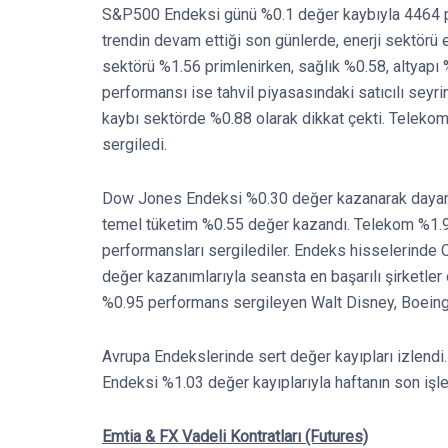
S&P500 Endeksi günü %0.1 değer kaybıyla 4464 p
trendin devam ettiği son günlerde, enerji sektörü 
sektörü %1.56 primlenirken, sağlık %0.58, altyapı %
performansı ise tahvil piyasasındaki satıcılı seyr
kaybı sektörde %0.88 olarak dikkat çekti. Telekom
sergiledi.
Dow Jones Endeksi %0.30 değer kazanarak dayanıkl
temel tüketim %0.55 değer kazandı. Telekom %1.9
performansları sergilediler. Endeks hisselerind
değer kazanımlarıyla seansta en başarılı şirketler 
%0.95 performans sergileyen Walt Disney, Boeing
Avrupa Endekslerinde sert değer kayıpları izlen
Endeksi %1.03 değer kayıplarıyla haftanın son işl
Emtia & FX Vadeli Kontratları (Futures)