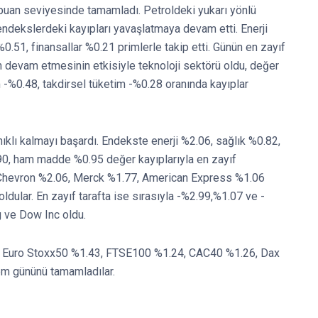
uan seviyesinde tamamladı. Petroldeki yukarı yönlü
endekslerdeki kayıpları yavaşlatmaya devam etti. Enerji
0.51, finansallar %0.21 primlerle takip etti. Günün en zayıf
in devam etmesinin etkisiyle teknoloji sektörü oldu, değer
 -%0.48, takdirsel tüketim -%0.28 oranında kayıplar
ı kalmayı başardı. Endekste enerji %2.06, sağlık %0.82,
0, ham madde %0.95 değer kayıplarıyla en zayıf
e Chevron %2.06, Merck %1.77, American Express %1.06
oldular. En zayıf tarafta ise sırasıyla -%2.99,%1.07 ve -
 ve Dow Inc oldu.
di. Euro Stoxx50 %1.43, FTSE100 %1.24, CAC40 %1.26, Dax
em gününü tamamladılar.