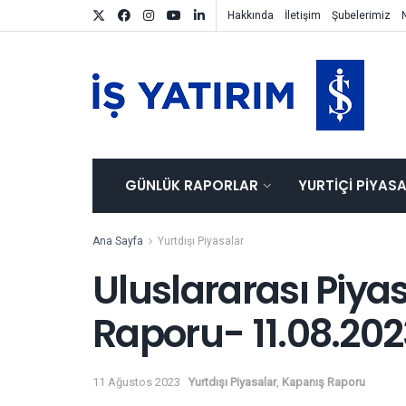
Hakkında
İletişim
Şubelerimiz
GÜNLÜK RAPORLAR
YURTIÇI PIYAS
Ana Sayfa
Yurtdışı Piyasalar
Uluslararası Piya
Raporu- 11.08.202
11 Ağustos 2023
Yurtdışı Piyasalar
,
Kapanış Raporu