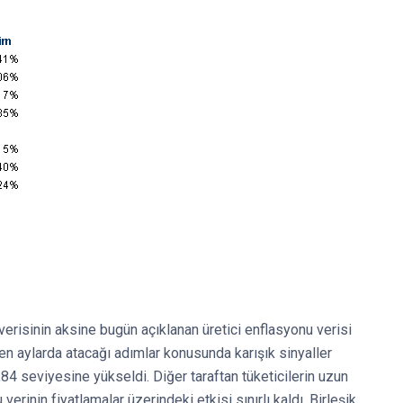
risinin aksine bugün açıklanan üretici enflasyonu verisi
eyen aylarda atacağı adımlar konusunda karışık sinyaller
4 seviyesine yükseldi. Diğer taraftan tüketicilerin uzun
verinin fiyatlamalar üzerindeki etkisi sınırlı kaldı. Birleşik