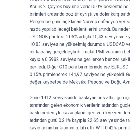
Krallık 2. Çeyrek büyüme verisi 0.0% beklentisine 
birimleri arasında pozitif ayrıştı ve dolar karşıs
Perşembe günü açıklanan Norveç enflasyon verisi, b
hızda yapılabileceği beklentilerini artırdı. Bu ne
USDNOK paritesi 1.05% artışla 10,43 seviyesine y
10.83 seviyesine yükselmiş durumda. USDCAD ve 
bir kapanış gerçekleştirdi. İmalat PMI verisinin 
kayıpla 0,5982 seviyesine gerilerken benzer şek
geriledi. Diğer G10 para birimlerinde ise EURUS
0.15% primlenerek 144,97 seviyesine yükseldi. Gel
değer kaybetse de Meksika Pesosu ve Doğu Avrupa 
Güne 1912 seviyesinde başlayan ons altın, gün i
tarafından gelen ekonomik verilerin ardından güçle
baskı nedeniyle kazançlarını geri verdi ve yenide
ardından günü 0.21% kayıpla 22,65 seviyesinde tama
kayıplarının bir kısmını telafi etti. WTI 0.42% pri