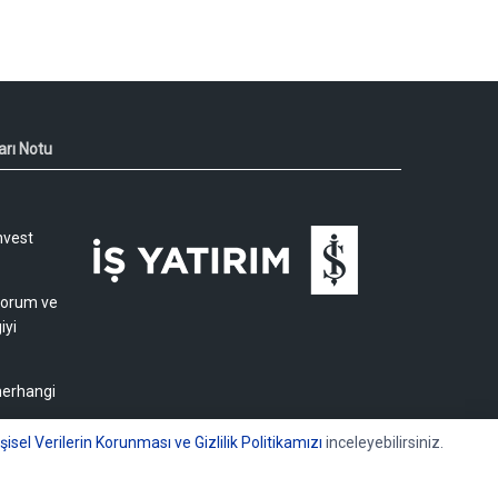
arı Notu
nvest
 yorum ve
iyi
 herhangi
işisel Verilerin Korunması ve Gizlilik Politikamızı
inceleyebilirsiniz.