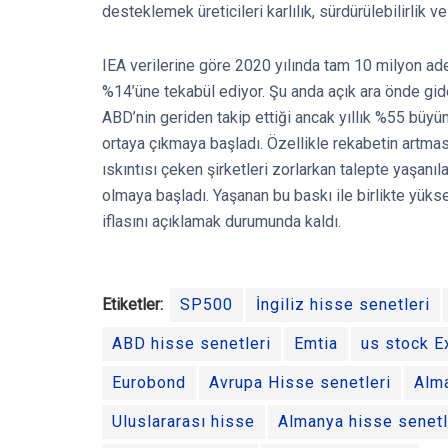
desteklemek üreticileri karlılık, sürdürülebilirlik 
IEA verilerine göre 2020 yılında tam 10 milyon ade
%14’üne tekabül ediyor. Şu anda açık ara önde gide
ABD’nin geriden takip ettiği ancak yıllık %55 büyüm
ortaya çıkmaya başladı. Özellikle rekabetin artması
ıskıntısı çeken şirketleri zorlarkan talepte yaşan
olmaya başladı. Yaşanan bu baskı ile birlikte yükse
iflasını açıklamak durumunda kaldı.
Etiketler:
SP500
İngiliz hisse senetleri
ABD hisse senetleri
Emtia
us stock 
Eurobond
Avrupa Hisse senetleri
Alm
Uluslararası hisse
Almanya hisse senetl