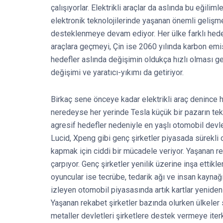
çalışıyorlar. Elektrikli araçlar da aslında bu eğilim
elektronik teknolojilerinde yaşanan önemli gelişm
desteklenmeye devam ediyor. Her ülke farklı hede
araçlara geçmeyi, Çin ise 2060 yılında karbon emisy
hedefler aslında değişimin oldukça hızlı olması ge
değişimi ve yaratıcı-yıkımı da getiriyor.
Birkaç sene önceye kadar elektrikli araç denince 
neredeyse her yerinde Tesla küçük bir pazarın te
agresif hedefler nedeniyle en yaşlı otomobil devl
Lucid, Xpeng gibi genç şirketler piyasada sürekli o
kapmak için ciddi bir mücadele veriyor. Yaşanan r
çarpıyor. Genç şirketler yenilik üzerine inşa ettikl
oyuncular ise tecrübe, tedarik ağı ve insan kaynağı a
izleyen otomobil piyasasında artık kartlar yeniden
Yaşanan rekabet şirketler bazında olurken ülkeler 
metaller devletleri şirketlere destek vermeye iterk