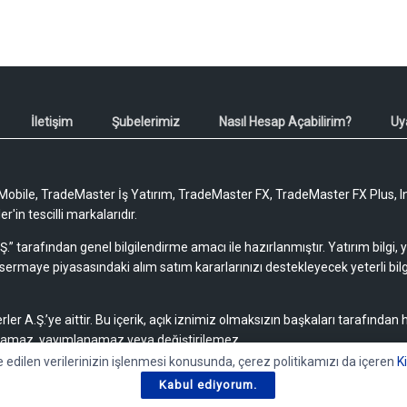
İletişim
Şubelerimiz
Nasıl Hesap Açabilirim?
Uy
obile, TradeMaster İş Yatırım, TradeMaster FX, TradeMaster FX Plus, I
'in tescilli markalarıdır.
Ş.” tarafından genel bilgilendirme amacı ile hazırlanmıştır. Yatırım bilgi,
sermaye piyasasındaki alım satım kararlarınızı destekleyecek yeterli bilg
rler A.Ş.’ye aittir. Bu içerik, açık iznimiz olmaksızın başkaları tarafından
lamaz, yayımlanamaz veya değiştirilemez.
e edilen verilerinizin işlenmesi konusunda, çerez politikamızı da içeren
K
Kabul ediyorum.