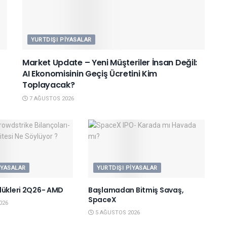
YURTDIŞI PIYASALAR
Market Update – Yeni Müşteriler İnsan Değil:
AI Ekonomisinin Geçiş Ücretini Kim
Toplayacak?
7 AĞUSTOS 2026
IYASALAR
YURTDIŞI PIYASALAR
lükleri 2Q26- AMD
Başlamadan Bitmiş Savaş,
SpaceX
026
5 AĞUSTOS 2026