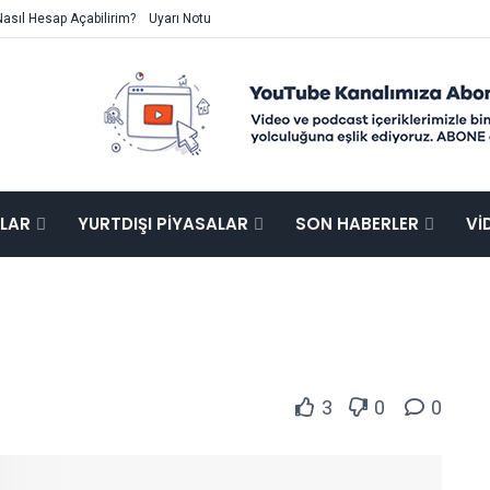
Nasıl Hesap Açabilirim?
Uyarı Notu
ALAR
YURTDIŞI PIYASALAR
SON HABERLER
VI
3
0
0