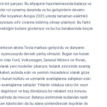
lerin bir parçası. Bu altyapının hazırlanmasında batarya ve
eler rol oynamış durumda ve bu gelişimlerin devamı
fler koyarken Avrupa 2035 yılında tamamen elektrikli
onunu sıfır civarına indirmiş olmayı planlıyor. Bu farklı
rektiğini bizlere gösteriyor ve bu hız beraberinde birçok
herkesin aklına Tesla markası geliyordu ve dünyanın
k oyuncusuydu dersek yanlış olmazdı. Bugün ise konan
eri olan Ford, Volkswagen, General Motors ve Rivian,
larak yeni modeller çıkarıyor, tedarik zincirinde avantaj
ekabet, aslında eski ve yeninin mücadelesi olarak göze
eri kurum kültürü ve uzmanlık avantajlarına sahipken eski
vantajlarına sahipler. Yıllardır oldukça sıkıcı bir seyir
 dağıtılıyor ve baş döndürücü bir rekabet söz konusu.
safında da mevcut. Batarya üretiminde kullanılan nadir
en tüketicileri de bu alana yönlendirecek teşvikler ile