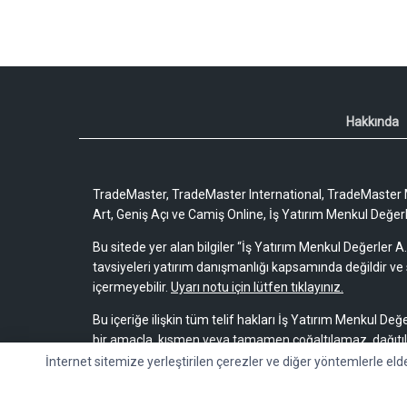
Hakkında
TradeMaster, TradeMaster International, TradeMaster M
Art, Geniş Açı ve Camiş Online, İş Yatırım Menkul Değerler
Bu sitede yer alan bilgiler “İş Yatırım Menkul Değerler A.
tavsiyeleri yatırım danışmanlığı kapsamında değildir ve 
içermeyebilir.
Uyarı notu için lütfen tıklayınız.
Bu içeriğe ilişkin tüm telif hakları İş Yatırım Menkul Değe
bir amaçla, kısmen veya tamamen çoğaltılamaz, dağıtı
İnternet sitemize yerleştirilen çerezler ve diğer yöntemlerle eld