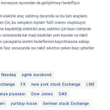
ve inovasyon açısından da geliştirmeyi hedefliyor.
t elektrik araç satılmış durumda ve bu tüm araçların
n Çin, bu satışların toplam %60 oranını oluşturuyor.
e kaydettiği elektrikli araç sektörü için bazı risklerde
 sonrasında kar marjı baskıları yeni kurulan ve nakit
ılan yavaşlama üretim hedeflerinin kaçırılmasına sebep
k faiz sonucunda ise nakit sıkıntısı çeken bazı şirketler
Nasdaq
sgmk eurobond
Exchange
FX
new york stock Exchange
LME
anya piyasası
Dow Jones
DAX
eri
yurtdışı hisse
German stock Exchange