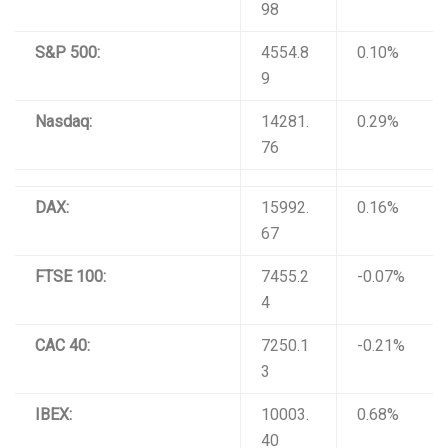
98
S&P 500:
4554.8
0.10%
9
Nasdaq:
14281.
0.29%
76
DAX:
15992.
0.16%
67
FTSE 100:
7455.2
-0.07%
4
CAC 40:
7250.1
-0.21%
3
IBEX:
10003.
0.68%
40