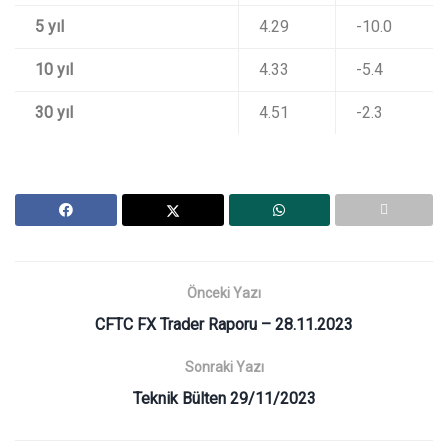
5 yıl
4.29
-10.0
10 yıl
4.33
-5.4
30 yıl
4.51
-2.3
Önceki Yazı
CFTC FX Trader Raporu – 28.11.2023
Sonraki Yazı
Teknik Bülten 29/11/2023