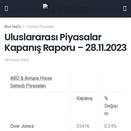
Ana Sayfa
Yurtdışı Piyasalar
Uluslararası Piyasalar
Kapanış Raporu – 28.11.2023
28 Kasım 2023
ABD & Avrupa Hisse
Senedi Piyasaları
Kapanış
%
Değişi
m
Dow Jones:
35416.
0.24%