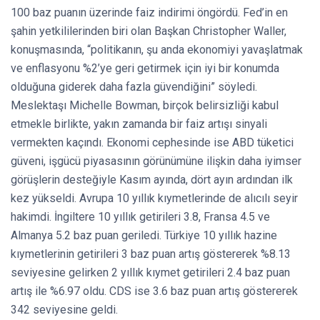
100 baz puanın üzerinde faiz indirimi öngördü. Fed’in en
şahin yetkililerinden biri olan Başkan Christopher Waller,
konuşmasında, “politikanın, şu anda ekonomiyi yavaşlatmak
ve enflasyonu %2’ye geri getirmek için iyi bir konumda
olduğuna giderek daha fazla güvendiğini” söyledi.
Meslektaşı Michelle Bowman, birçok belirsizliği kabul
etmekle birlikte, yakın zamanda bir faiz artışı sinyali
vermekten kaçındı. Ekonomi cephesinde ise ABD tüketici
güveni, işgücü piyasasının görünümüne ilişkin daha iyimser
görüşlerin desteğiyle Kasım ayında, dört ayın ardından ilk
kez yükseldi. Avrupa 10 yıllık kıymetlerinde de alıcılı seyir
hakimdi. İngiltere 10 yıllık getirileri 3.8, Fransa 4.5 ve
Almanya 5.2 baz puan geriledi. Türkiye 10 yıllık hazine
kıymetlerinin getirileri 3 baz puan artış göstererek %8.13
seviyesine gelirken 2 yıllık kıymet getirileri 2.4 baz puan
artış ile %6.97 oldu. CDS ise 3.6 baz puan artış göstererek
342 seviyesine geldi.