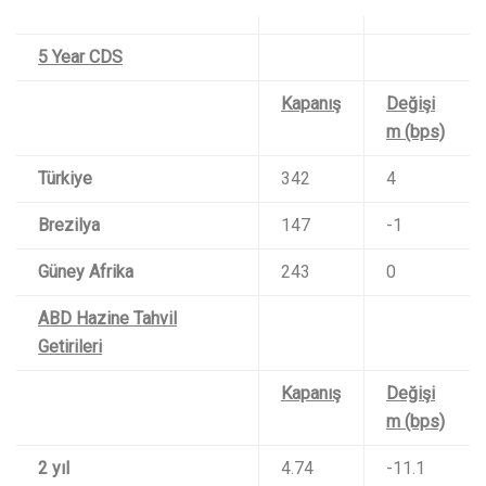
5 Year CDS
Kapanış
Değişi
m (bps)
Türkiye
342
4
Brezilya
147
-1
Güney Afrika
243
0
ABD Hazine Tahvil
Getirileri
Kapanış
Değişi
m (bps)
2 yıl
4.74
-11.1