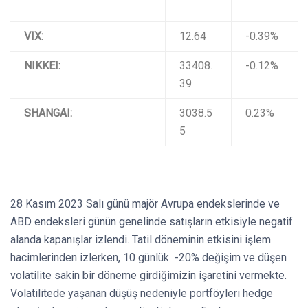
VIX:
12.64
-0.39%
NIKKEI:
33408.
-0.12%
39
SHANGAI:
3038.5
0.23%
5
28 Kasım 2023 Salı günü majör Avrupa endekslerinde ve
ABD endeksleri günün genelinde satışların etkisiyle negatif
alanda kapanışlar izlendi. Tatil döneminin etkisini işlem
hacimlerinden izlerken, 10 günlük -20% değişim ve düşen
volatilite sakin bir döneme girdiğimizin işaretini vermekte.
Volatilitede yaşanan düşüş nedeniyle portföyleri hedge