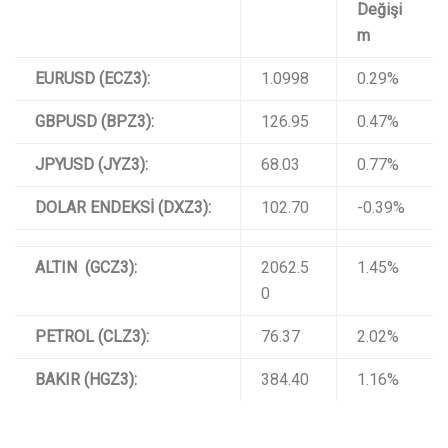
Değişi
m
EURUSD (ECZ3):
1.0998
0.29%
GBPUSD (BPZ3):
126.95
0.47%
JPYUSD (JYZ3):
68.03
0.77%
DOLAR ENDEKSİ (DXZ3):
102.70
-0.39%
ALTIN (GCZ3):
2062.5
1.45%
0
PETROL (CLZ3):
76.37
2.02%
BAKIR (HGZ3):
384.40
1.16%