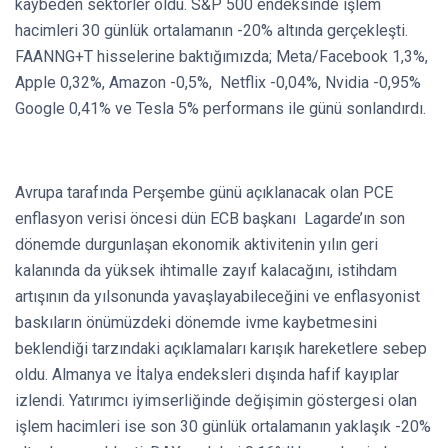
kaybeden sektörler oldu. S&P 500 endeksinde işlem
hacimleri 30 günlük ortalamanın -20% altında gerçekleşti.
FAANNG+T hisselerine baktığımızda; Meta/Facebook 1,3%,
Apple 0,32%, Amazon -0,5%, Netflix -0,04%, Nvidia -0,95%
Google 0,41% ve Tesla 5% performans ile günü sonlandırdı.
Avrupa tarafında Perşembe günü açıklanacak olan PCE
enflasyon verisi öncesi dün ECB başkanı Lagarde’ın son
dönemde durgunlaşan ekonomik aktivitenin yılın geri
kalanında da yüksek ihtimalle zayıf kalacağını, istihdam
artışının da yılsonunda yavaşlayabileceğini ve enflasyonist
baskıların önümüzdeki dönemde ivme kaybetmesini
beklendiği tarzındaki açıklamaları karışık hareketlere sebep
oldu. Almanya ve İtalya endeksleri dışında hafif kayıplar
izlendi. Yatırımcı iyimserliğinde değişimin göstergesi olan
işlem hacimleri ise son 30 günlük ortalamanın yaklaşık -20%