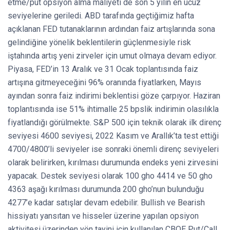
etme/put opsiyon alma maliyeti de son 5 yılın en ucuz
seviyelerine geriledi. ABD tarafında geçtiğimiz hafta
açıklanan FED tutanaklarının ardından faiz artışlarında sona
gelindiğine yönelik beklentilerin güçlenmesiyle risk
iştahında artış yeni zirveler için umut olmaya devam ediyor.
Piyasa, FED’in 13 Aralık ve 31 Ocak toplantısında faiz
artışına gitmeyeceğini 96% oranında fiyatlarken, Mayıs
ayından sonra faiz indirimi beklentisi göze çarpıyor. Haziran
toplantısında ise 51% ihtimalle 25 bpslik indirimin olasılıkla
fiyatlandığı görülmekte. S&P 500 için teknik olarak ilk direnç
seviyesi 4600 seviyesi, 2022 Kasım ve Arallık’ta test ettiği
4700/4800’li seviyeler ise sonraki önemli direnç seviyeleri
olarak belirirken, kırılması durumunda endeks yeni zirvesini
yapacak. Destek seviyesi olarak 100 gho 4414 ve 50 gho
4363 aşağı kırılması durumunda 200 gho’nun bulunduğu
4277’e kadar satışlar devam edebilir. Bullish ve Bearish
hissiyatı yansıtan ve hisseler üzerine yapılan opsiyon
aktivitesi üzerinden yön tayini için kullanılan CBOE Put/Call