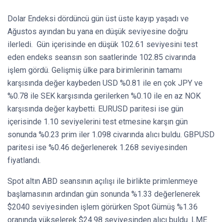
Dolar Endeksi dördüncü gün üst üste kayıp yaşadı ve
Ağustos ayından bu yana en düşük seviyesine doğru
ilerledi. Gün içerisinde en düşük 102.61 seviyesini test
eden endeks seansın son saatlerinde 102.85 civarında
işlem gördü. Gelişmiş ülke para birimlerinin tamamı
karşısında değer kaybeden USD %0.81 ile en çok JPY ve
%0.78 ile SEK karşısında gerilerken %0.10 ile en az NOK
karşısında değer kaybetti. EURUSD paritesi ise gün
içerisinde 1.10 seviyelerini test etmesine karşın gün
sonunda %0.23 prim iler 1.098 civarında alıcı buldu. GBPUSD
paritesi ise %0.46 değerlenerek 1.268 seviyesinden
fiyatlandı.
Spot altın ABD seansının açılışı ile birlikte primlenmeye
başlamasının ardından gün sonunda %1.33 değerlenerek
$2040 seviyesinden işlem görürken Spot Gümüş %1.36
oranında yükselerek $24.98 seviyesinden alıcı buldu. LME