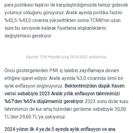
para politikası tepkisi ile karşılaştırdığımızda henüz gidecek
yolumuz olduğunu görüyoruz. Aralık ayında politika faizini
%42,5-%43,0 civarına yükselttikten sonra TCMB’nin uzun
süre bu seviyede kalarak fiyatlama alışkanlıklarını
değiştirmesi gerekiyor.
Kaynak: TÜİK *Kesikli çizgi 2018-2022 ortalaması.
Öncü göstergelerden PMI iç talebin zayıflamaya devam
ettiğine işaret ediyor. Aralık ayında %3,0 civarında ılımlı bir
aylık enflasyon öngörüyoruz.
Beklentimizden düşük Kasım
verisi sebebiyle 2023 Aralık yıllık enflasyon tahminimizi
%67’den %65’e düşürmemiz gerekiyor.
2023 sonu dolar kuru
tahminimizi de kur artış hızındaki gerileme sebebiyle 30,00
TL’den 29,60 TL’ye çekiyoruz.
2024 yılının ilk 4 ya da 5 ayında aylık enflasyon ve ana