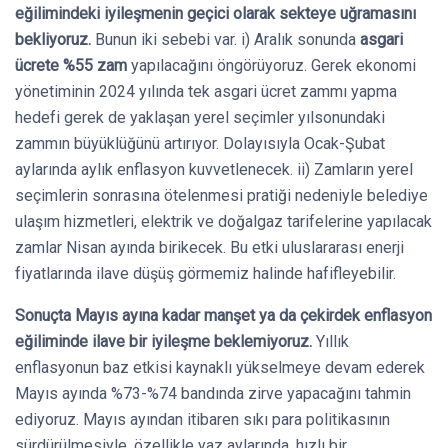
eğilimindeki iyileşmenin geçici olarak sekteye uğramasını
bekliyoruz.
Bunun iki sebebi var. i) Aralık sonunda
asgari
ücrete %55 zam
yapılacağını öngörüyoruz. Gerek ekonomi
yönetiminin 2024 yılında tek asgari ücret zammı yapma
hedefi gerek de yaklaşan yerel seçimler yılsonundaki
zammın büyüklüğünü artırıyor. Dolayısıyla Ocak-Şubat
aylarında aylık enflasyon kuvvetlenecek. ii) Zamların yerel
seçimlerin sonrasına ötelenmesi pratiği nedeniyle belediye
ulaşım hizmetleri, elektrik ve doğalgaz tarifelerine yapılacak
zamlar Nisan ayında birikecek. Bu etki uluslararası enerji
fiyatlarında ilave düşüş görmemiz halinde hafifleyebilir.
Sonuçta Mayıs ayına kadar manşet ya da çekirdek enflasyon
eğiliminde ilave bir iyileşme beklemiyoruz.
Yıllık
enflasyonun baz etkisi kaynaklı yükselmeye devam ederek
Mayıs ayında %73-%74 bandında zirve yapacağını tahmin
ediyoruz. Mayıs ayından itibaren sıkı para politikasının
sürdürülmesiyle, özellikle yaz aylarında, hızlı bir