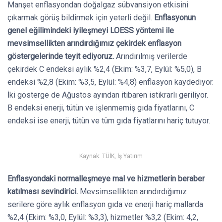
Manşet enflasyondan doğalgaz sübvansiyon etkisini
çıkarmak görüş bildirmek için yeterli değil.
Enflasyonun
genel eğilimindeki iyileşmeyi LOESS yöntemi ile
mevsimsellikten arındırdığımız çekirdek enflasyon
göstergelerinde teyit ediyoruz.
Arındırılmış verilerde
çekirdek C endeksi aylık %2,4 (Ekim: %3,7, Eylül: %5,0), B
endeksi %2,8 (Ekim: %3,5, Eylül: %4,8) enflasyon kaydediyor.
İki gösterge de Ağustos ayından itibaren istikrarlı geriliyor.
B endeksi enerji, tütün ve işlenmemiş gıda fiyatlarını, C
endeksi ise enerji, tütün ve tüm gıda fiyatlarını hariç tutuyor.
Kaynak: TÜİK, İş Yatırım
Enflasyondaki normalleşmeye mal ve hizmetlerin beraber
katılması sevindirici.
Mevsimsellikten arındırdığımız
serilere göre aylık enflasyon gıda ve enerji hariç mallarda
%2,4 (Ekim: %3,0, Eylül: %3,3), hizmetler %3,2 (Ekim: 4,2,