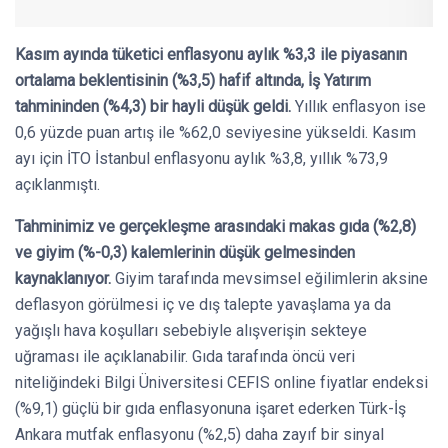
Kasım ayında tüketici enflasyonu aylık %3,3 ile piyasanın
ortalama beklentisinin (%3,5) hafif altında, İş Yatırım
tahmininden (%4,3) bir hayli düşük geldi.
Yıllık enflasyon ise
0,6 yüzde puan artış ile %62,0 seviyesine yükseldi. Kasım
ayı için İTO İstanbul enflasyonu aylık %3,8, yıllık %73,9
açıklanmıştı.
Tahminimiz ve gerçekleşme arasındaki makas gıda (%2,8)
ve giyim (%-0,3) kalemlerinin düşük gelmesinden
kaynaklanıyor.
Giyim tarafında mevsimsel eğilimlerin aksine
deflasyon görülmesi iç ve dış talepte yavaşlama ya da
yağışlı hava koşulları sebebiyle alışverişin sekteye
uğraması ile açıklanabilir. Gıda tarafında öncü veri
niteliğindeki Bilgi Üniversitesi CEFIS online fiyatlar endeksi
(%9,1) güçlü bir gıda enflasyonuna işaret ederken Türk-İş
Ankara mutfak enflasyonu (%2,5) daha zayıf bir sinyal