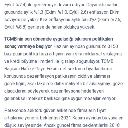
Eylül: %7,4) ile gerilemeye devam ediyor. Dayanıklı mallar
grubunda aylık %1,3 (Ekim: %1,0, Eylül: 2,6) enflasyon Ekim
seviyesine yakın. Kira enflasyonu aylık %6,0’ya (Ekim: %7,6,
Eylül: %8,8) gerilese de halen oldukça yüksek.
TCMB’nin son dönemde uyguladığı sıkı para politikaları
sonuç vermeye başlıyor.
Haziran ayından günümüze 3150
baz puan politika faizi artışının yanı sıra miktarsal sıkılaşma
ve kredi büyüme limitleri ile iç talep soğutuluyor. TCMB
Başkanı Hafize Gaye Erkan reel sektörün fiyatlandırma
konusunda dezenflasyon patikasının ciddiye alınması
gerektiğini, aksi takdirde daha maliyetli bir sıkılaşmayı göze
alacaklarını söyleyerek dezenflaysonu hedefleyen
geleneksel merkez bankacılığına uygun mesajlar veriyor.
Perakende sektörü güven anketinde firmaların fiyat
artışlarına yönelik beklentisi 2021 Kasım ayından bu yana en
düşük seviyesinde. Ancak güncel firma beklentilerini 2018