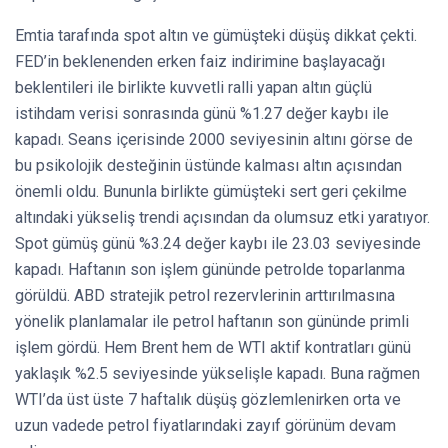
Emtia tarafında spot altın ve gümüşteki düşüş dikkat çekti.
FED’in beklenenden erken faiz indirimine başlayacağı
beklentileri ile birlikte kuvvetli ralli yapan altın güçlü
istihdam verisi sonrasında günü %1.27 değer kaybı ile
kapadı. Seans içerisinde 2000 seviyesinin altını görse de
bu psikolojik desteğinin üstünde kalması altın açısından
önemli oldu. Bununla birlikte gümüşteki sert geri çekilme
altındaki yükseliş trendi açısından da olumsuz etki yaratıyor.
Spot gümüş günü %3.24 değer kaybı ile 23.03 seviyesinde
kapadı. Haftanın son işlem gününde petrolde toparlanma
görüldü. ABD stratejik petrol rezervlerinin arttırılmasına
yönelik planlamalar ile petrol haftanın son gününde primli
işlem gördü. Hem Brent hem de WTI aktif kontratları günü
yaklaşık %2.5 seviyesinde yükselişle kapadı. Buna rağmen
WTI’da üst üste 7 haftalık düşüş gözlemlenirken orta ve
uzun vadede petrol fiyatlarındaki zayıf görünüm devam