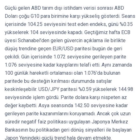
Güçlü gelen ABD tarım dışı istihdam verisi sonrası ABD
Doları çoğu G10 para birimine karşı yükseliş gösterdi. Seans
içerisinde 104.25 seviyesini test eden endeks, günü %0.35
yükselerek 104 seviyesinde kapadı. Geçtiğimiz hafta ECB
üyesi Schanabel’den gelen güvercin açıklama ile birlikte
düşüş trendine geçen EUR/USD paritesi bugün de geri
çekildi. Gün içerisinde 1.072 seviyesine gerileyen parite
1.076 seviyesine kadar kayıplarını telafi etti. Aynı zamanda
100 günlük hareketli ortalaması olan 1.076’da bulunan
paritede bu desteğin kırılması durumunda satışlar
keskinleşebilir. USD/JPY paritesi %0.59 yükselerek 144.98
seviyesinde işlem gördü. Parite dolara karşı nispeten az
değer kaybetti. Asya seansında 142.50 seviyesine kadar
gerileyen parite kazanımlarını koruyamadı. Ancak çok uzun
süredir negatif faiz politikası uygulayan Japonya Merkez
Bankasının bu politikadan geri dönüş sinyalleri ile başlayan
Japon Yenindeki güçlü trend hala devam etmekte.