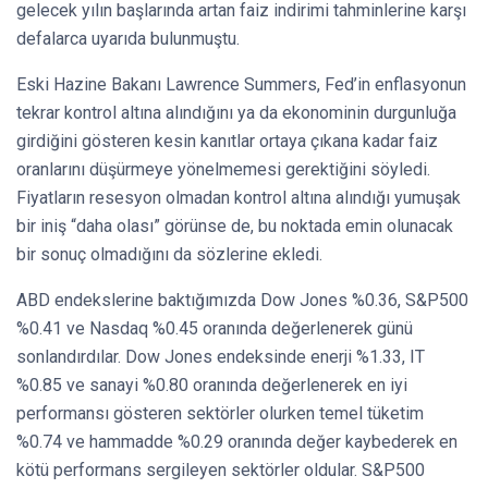
gelecek yılın başlarında artan faiz indirimi tahminlerine karşı
defalarca uyarıda bulunmuştu.
Eski Hazine Bakanı Lawrence Summers, Fed’in enflasyonun
tekrar kontrol altına alındığını ya da ekonominin durgunluğa
girdiğini gösteren kesin kanıtlar ortaya çıkana kadar faiz
oranlarını düşürmeye yönelmemesi gerektiğini söyledi.
Fiyatların resesyon olmadan kontrol altına alındığı yumuşak
bir iniş “daha olası” görünse de, bu noktada emin olunacak
bir sonuç olmadığını da sözlerine ekledi.
ABD endekslerine baktığımızda Dow Jones %0.36, S&P500
%0.41 ve Nasdaq %0.45 oranında değerlenerek günü
sonlandırdılar. Dow Jones endeksinde enerji %1.33, IT
%0.85 ve sanayi %0.80 oranında değerlenerek en iyi
performansı gösteren sektörler olurken temel tüketim
%0.74 ve hammadde %0.29 oranında değer kaybederek en
kötü performans sergileyen sektörler oldular. S&P500