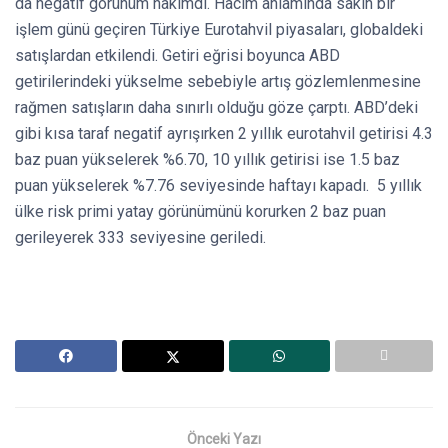
da negatif görünüm hakimdi. Hacim anlamında sakin bir
işlem günü geçiren Türkiye Eurotahvil piyasaları, globaldeki
satışlardan etkilendi. Getiri eğrisi boyunca ABD
getirilerindeki yükselme sebebiyle artış gözlemlenmesine
rağmen satışların daha sınırlı olduğu göze çarptı. ABD’deki
gibi kısa taraf negatif ayrışırken 2 yıllık eurotahvil getirisi 4.3
baz puan yükselerek %6.70, 10 yıllık getirisi ise 1.5 baz
puan yükselerek %7.76 seviyesinde haftayı kapadı. 5 yıllık
ülke risk primi yatay görünümünü korurken 2 baz puan
gerileyerek 333 seviyesine geriledi.
Önceki Yazı