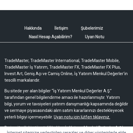
Hakkında
İletişim
Şubelerimiz
Nasıl Hesap Açabilirim?
Uyarı Notu
TradeMaster, TradeMaster International, TradeMaster Mobile,
TradeMaster İş Yatırım, TradeMaster FX, TradeMaster FX Plus,
Invest Art, Geniş Açı ve Camiş Online, İş Yatırım Menkul Değerler'in
tescilli markalarıdır.
Bu sitede yer alan bilgiler “İş Yatırım Menkul Değerler A.Ş.”
tarafından genel bilgilendirme amacı ile hazırlanmıştır. Yatırım
bilgi, yorum ve tavsiyeleri yatırım danışmanlığı kapsamında değildir
ve sermaye piyasasındaki alım satım kararlarınızı destekleyecek
yeterli bilgiyi içermeyebilir.
Uyarı notu için lütfen tıklayınız.
Bu içeriğe ilişkin tüm telif hakları İş Yatırım Menkul Değerler A.Ş.’ye
İnternet sitemize yerleştirilen çerezler ve diğer yöntemlerle elde