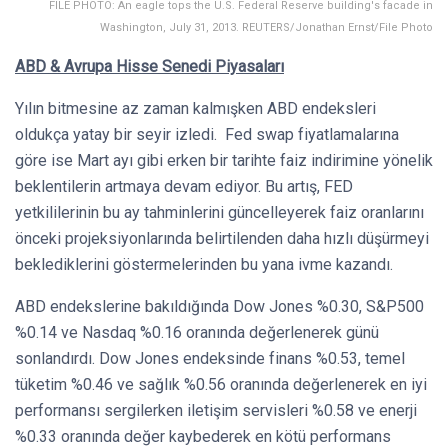
FILE PHOTO: An eagle tops the U.S. Federal Reserve building's facade in
Washington, July 31, 2013. REUTERS/Jonathan Ernst/File Photo
ABD & Avrupa Hisse Senedi Piyasaları
Yılın bitmesine az zaman kalmışken ABD endeksleri
oldukça yatay bir seyir izledi. Fed swap fiyatlamalarına
göre ise Mart ayı gibi erken bir tarihte faiz indirimine yönelik
beklentilerin artmaya devam ediyor. Bu artış, FED
yetkililerinin bu ay tahminlerini güncelleyerek faiz oranlarını
önceki projeksiyonlarında belirtilenden daha hızlı düşürmeyi
beklediklerini göstermelerinden bu yana ivme kazandı.
ABD endekslerine bakıldığında Dow Jones %0.30, S&P500
%0.14 ve Nasdaq %0.16 oranında değerlenerek günü
sonlandırdı. Dow Jones endeksinde finans %0.53, temel
tüketim %0.46 ve sağlık %0.56 oranında değerlenerek en iyi
performansı sergilerken iletişim servisleri %0.58 ve enerji
%0.33 oranında değer kaybederek en kötü performans