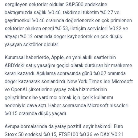
sergileyen sektörler oldular. S&P500 endeksine
baktığımızda sağlık %0.46, takdirsel tüketim %0.27 ve
gayrimenkul %0.46 oranında değerlenerek en çok primlenen
sektörler olurken enerji %0.53, iletişim servisleri %0.22 ve
altyapı %0.12 oranında değer kaybederek en çok düşüş
yaşayan sektörler oldular.
Kurumsal haberlerde, Apple, en yeni akıllı saatlerinin
ABD’deki satış yasağını geçici olarak durduran bir mahkeme
kararı kazandı. Açıklama sonrasında günü %0.07 oranında
değer kazanarak sonlandırdı. New York Times ise Microsoft
ve OpenAI şirketlerine yapay zeka hizmetlerinin
geliştirilmesine yardımcı olmak için içerik kullanımı
nedeniyle dava açtı. Haber sonrasında Microsoft hisseleri
%0.15 oranında düşüş yaşadı.
Avrupa borsalarında da yatay pozitif seyir hakimdi. Euro
Stoxx 50 endeksi %0.15, FTSE100 %0.36 ve DAX %0.21