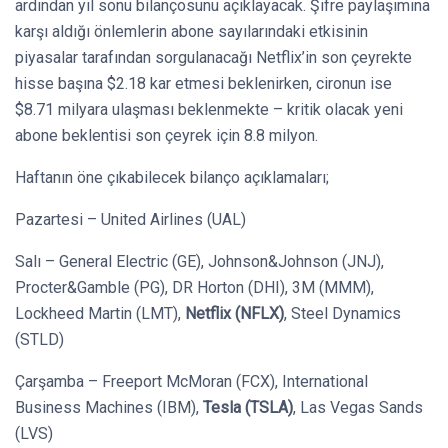
ardından yıl sonu bilançosunu açıklayacak. Şifre paylaşımına
karşı aldığı önlemlerin abone sayılarındaki etkisinin
piyasalar tarafından sorgulanacağı Netflix’in son çeyrekte
hisse başına $2.18 kar etmesi beklenirken, cironun ise
$8.71 milyara ulaşması beklenmekte – kritik olacak yeni
abone beklentisi son çeyrek için 8.8 milyon.
Haftanın öne çıkabilecek bilanço açıklamaları;
Pazartesi – United Airlines (UAL)
Salı – General Electric (GE), Johnson&Johnson (JNJ),
Procter&Gamble (PG), DR Horton (DHI), 3M (MMM),
Lockheed Martin (LMT),
Netflix (NFLX)
, Steel Dynamics
(STLD)
Çarşamba – Freeport McMoran (FCX), International
Business Machines (IBM),
Tesla (TSLA)
, Las Vegas Sands
(LVS)