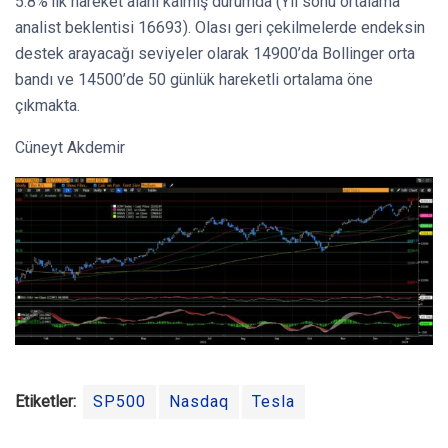
5.8%’ilk hareket alanı kalmış durumda (Yıl sonu ortalama
analist beklentisi 16693). Olası geri çekilmelerde endeksin
destek arayacağı seviyeler olarak 14900’da Bollinger orta
bandı ve 14500’de 50 günlük hareketli ortalama öne
çıkmakta.
Cüneyt Akdemir
Etiketler:
SP500
Nasdaq
Tesla