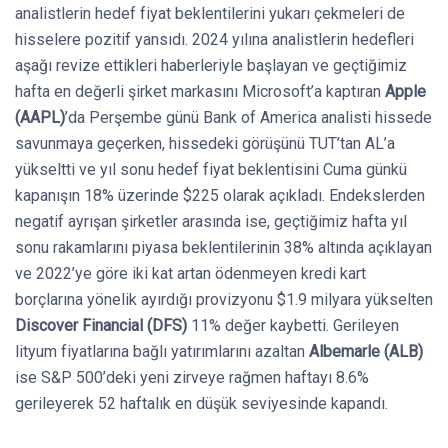
analistlerin hedef fiyat beklentilerini yukarı çekmeleri de
hisselere pozitif yansıdı. 2024 yılına analistlerin hedefleri
aşağı revize ettikleri haberleriyle başlayan ve geçtiğimiz
hafta en değerli şirket markasını Microsoft’a kaptıran
Apple
(AAPL)
’da Perşembe günü Bank of America analisti hissede
savunmaya geçerken, hissedeki görüşünü TUT’tan AL’a
yükseltti ve yıl sonu hedef fiyat beklentisini Cuma günkü
kapanışın 18% üzerinde $225 olarak açıkladı. Endekslerden
negatif ayrışan şirketler arasında ise, geçtiğimiz hafta yıl
sonu rakamlarını piyasa beklentilerinin 38% altında açıklayan
ve 2022’ye göre iki kat artan ödenmeyen kredi kart
borçlarına yönelik ayırdığı provizyonu $1.9 milyara yükselten
Discover Financial (DFS)
11% değer kaybetti. Gerileyen
lityum fiyatlarına bağlı yatırımlarını azaltan
Albemarle (ALB)
ise S&P 500’deki yeni zirveye rağmen haftayı 8.6%
gerileyerek 52 haftalık en düşük seviyesinde kapandı.