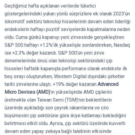
Geçtiğimiz hafta açıklanan verilerde tüketici
göstergelerindeki yukarı yönlü sürprizlere ek olarak 2023’ün
lokomotif sektörü teknoloji hisselerinin devam eden liderliği
endekslerin haftayı pozitif seviyelerde kapatmalarına neden
oldu. Cuma günkü kapanışı yeni zirvesinde gerçekleştiren
S&P 500 haftayı +1.2%’ilk yükselişle sonlandırırken, Nasdaq
ise +2.3% değer kazandı. S&P 500’ün yeni zirve
denemelerinde öncü olan teknoloji sektöründeki çip
hisseleri haftalık kapanışta performans olarak endekste ilk
beş sırayı oluştururken, Western Digital dışındaki şirketler
tarihi zirvelerine ulaştı. +19% değer kazanan
Advanced
Micro Devices (AMD)
’ın yükselişinde AMD çiplerini
üretmekte olan Taiwan Semi (TSM)’nin beklentilerin
üzerinde açıkladığı son çeyrek rakamlarına ve ciro
büyümesini çip sektörüne göre ikiye katlamayı beklediğini
belirtmesi etkili oldu. Ayrıca, çip sektörü özelinde kuvvetli
devam eden yapay zekaya bağlı talebinin etkisinde