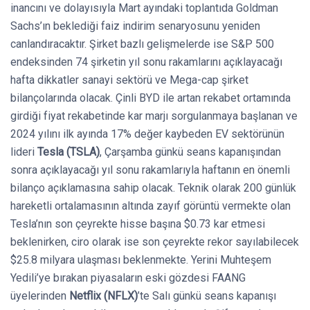
inancını ve dolayısıyla Mart ayındaki toplantıda Goldman
Sachs’ın beklediği faiz indirim senaryosunu yeniden
canlandıracaktır. Şirket bazlı gelişmelerde ise S&P 500
endeksinden 74 şirketin yıl sonu rakamlarını açıklayacağı
hafta dikkatler sanayi sektörü ve Mega-cap şirket
bilançolarında olacak. Çinli BYD ile artan rekabet ortamında
girdiği fiyat rekabetinde kar marjı sorgulanmaya başlanan ve
2024 yılını ilk ayında 17% değer kaybeden EV sektörünün
lideri
Tesla (TSLA)
, Çarşamba günkü seans kapanışından
sonra açıklayacağı yıl sonu rakamlarıyla haftanın en önemli
bilanço açıklamasına sahip olacak. Teknik olarak 200 günlük
hareketli ortalamasının altında zayıf görüntü vermekte olan
Tesla’nın son çeyrekte hisse başına $0.73 kar etmesi
beklenirken, ciro olarak ise son çeyrekte rekor sayılabilecek
$25.8 milyara ulaşması beklenmekte. Yerini Muhteşem
Yedili’ye bırakan piyasaların eski gözdesi FAANG
üyelerinden
Netflix (NFLX)
’te Salı günkü seans kapanışı