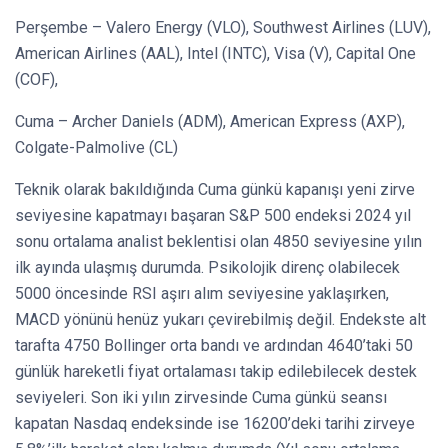
Perşembe – Valero Energy (VLO), Southwest Airlines (LUV),
American Airlines (AAL), Intel (INTC), Visa (V), Capital One
(COF),
Cuma – Archer Daniels (ADM), American Express (AXP),
Colgate-Palmolive (CL)
Teknik olarak bakıldığında Cuma günkü kapanışı yeni zirve
seviyesine kapatmayı başaran S&P 500 endeksi 2024 yıl
sonu ortalama analist beklentisi olan 4850 seviyesine yılın
ilk ayında ulaşmış durumda. Psikolojik direnç olabilecek
5000 öncesinde RSI aşırı alım seviyesine yaklaşırken,
MACD yönünü henüz yukarı çevirebilmiş değil. Endekste alt
tarafta 4750 Bollinger orta bandı ve ardından 4640’taki 50
günlük hareketli fiyat ortalaması takip edilebilecek destek
seviyeleri. Son iki yılın zirvesinde Cuma günkü seansı
kapatan Nasdaq endeksinde ise 16200’deki tarihi zirveye