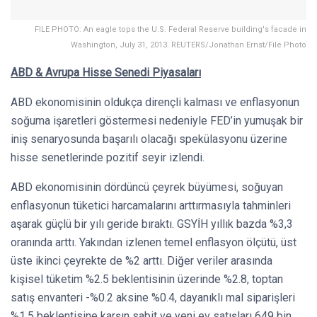
FILE PHOTO: An eagle tops the U.S. Federal Reserve building's facade in
Washington, July 31, 2013. REUTERS/Jonathan Ernst/File Photo
ABD & Avrupa Hisse Senedi Piyasaları
ABD ekonomisinin oldukça dirençli kalması ve enflasyonun
soğuma işaretleri göstermesi nedeniyle FED’in yumuşak bir
iniş senaryosunda başarılı olacağı spekülasyonu üzerine
hisse senetlerinde pozitif seyir izlendi.
ABD ekonomisinin dördüncü çeyrek büyümesi, soğuyan
enflasyonun tüketici harcamalarını arttırmasıyla tahminleri
aşarak güçlü bir yılı geride bıraktı. GSYİH yıllık bazda %3,3
oranında arttı. Yakından izlenen temel enflasyon ölçütü, üst
üste ikinci çeyrekte de %2 arttı. Diğer veriler arasında
kişisel tüketim %2.5 beklentisinin üzerinde %2.8, toptan
satış envanteri -%0.2 aksine %0.4, dayanıklı mal siparişleri
%1.5 beklentisine karşın sabit ve yeni ev satışları 649 bin