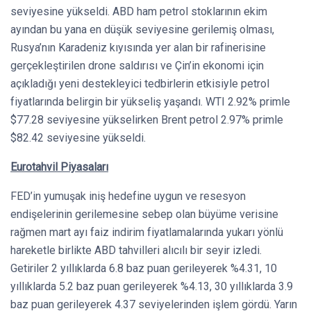
seviyesine yükseldi. ABD ham petrol stoklarının ekim
ayından bu yana en düşük seviyesine gerilemiş olması,
Rusya’nın Karadeniz kıyısında yer alan bir rafinerisine
gerçekleştirilen drone saldırısı ve Çin’in ekonomi için
açıkladığı yeni destekleyici tedbirlerin etkisiyle petrol
fiyatlarında belirgin bir yükseliş yaşandı. WTI 2.92% primle
$77.28 seviyesine yükselirken Brent petrol 2.97% primle
$82.42 seviyesine yükseldi.
Eurotahvil Piyasaları
FED’in yumuşak iniş hedefine uygun ve resesyon
endişelerinin gerilemesine sebep olan büyüme verisine
rağmen mart ayı faiz indirim fiyatlamalarında yukarı yönlü
hareketle birlikte ABD tahvilleri alıcılı bir seyir izledi.
Getiriler 2 yıllıklarda 6.8 baz puan gerileyerek %4.31, 10
yıllıklarda 5.2 baz puan gerileyerek %4.13, 30 yıllıklarda 3.9
baz puan gerileyerek 4.37 seviyelerinden işlem gördü. Yarın