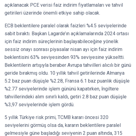
açıklanacak PCE verisi faiz indirim fiyatlamaları ve tahvil
getirileri üzerinde önemli etkiye sahip olacak.
ECB beklentilere paralel olarak faizleri %4.5 seviyelerinde
sabit bıraktı. Başkan Lagarde’ın açıklamalarında 2024 ortası
için faiz indirim süreçlerinin başlayabileceğine yönelik
sessiz onayı sonrası piyasalar nisan ayı için faiz indirim
beklentisini 63% seviyesinden 93% seviyesine yükseltti.
Beklentilerin artışıyla beraber Avrupa tahvilleri alıcılı bir günü
geride bırakmış oldu. 10 yıllık tahvil getirilerinde Almanya
5.2 baz puan düşüşle %2.28, Fransa 6.1 baz puanlık düşüşle
%2.77 seviyelerinde işlem gününü kapatırken, İngiltere
tahvillerindeki alım sınırlı kaldı, getiri 2.8 baz puan düşüşle
%3,97 seviyelerinde işlem gördü.
5 yıllık Türkiye risk primi, TCMB kararı öncesi 320
seviyelerini görmüş olsa da, kararın beklentilere paralel
gelmesiyle güne başladığı seviyenin 2 puan altında, 315