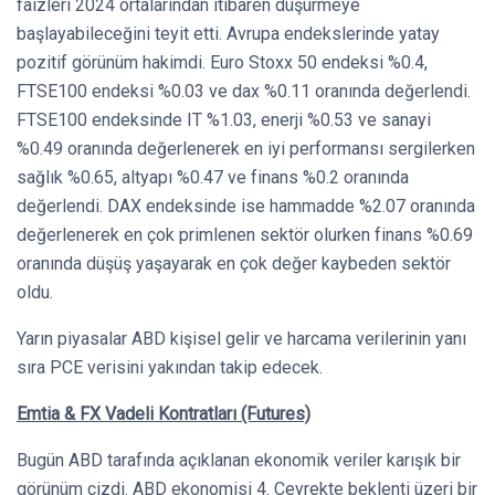
faizleri 2024 ortalarından itibaren düşürmeye
başlayabileceğini teyit etti. Avrupa endekslerinde yatay
pozitif görünüm hakimdi. Euro Stoxx 50 endeksi %0.4,
FTSE100 endeksi %0.03 ve dax %0.11 oranında değerlendi.
FTSE100 endeksinde IT %1.03, enerji %0.53 ve sanayi
%0.49 oranında değerlenerek en iyi performansı sergilerken
sağlık %0.65, altyapı %0.47 ve finans %0.2 oranında
değerlendi. DAX endeksinde ise hammadde %2.07 oranında
değerlenerek en çok primlenen sektör olurken finans %0.69
oranında düşüş yaşayarak en çok değer kaybeden sektör
oldu.
Yarın piyasalar ABD kişisel gelir ve harcama verilerinin yanı
sıra PCE verisini yakından takip edecek.
Emtia & FX Vadeli Kontratları (Futures)
Bugün ABD tarafında açıklanan ekonomik veriler karışık bir
görünüm çizdi. ABD ekonomisi 4. Çeyrekte beklenti üzeri bir