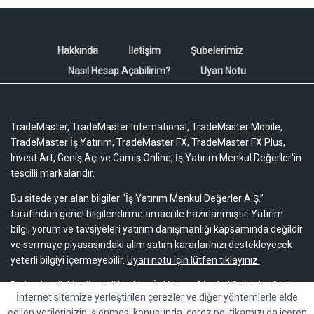
Hakkında
İletişim
Şubelerimiz
Nasıl Hesap Açabilirim?
Uyarı Notu
TradeMaster, TradeMaster International, TradeMaster Mobile,
TradeMaster İş Yatırım, TradeMaster FX, TradeMaster FX Plus,
Invest Art, Geniş Açı ve Camiş Online, İş Yatırım Menkul Değerler'in
tescilli markalarıdır.
Bu sitede yer alan bilgiler “İş Yatırım Menkul Değerler A.Ş.”
tarafından genel bilgilendirme amacı ile hazırlanmıştır. Yatırım
bilgi, yorum ve tavsiyeleri yatırım danışmanlığı kapsamında değildir
ve sermaye piyasasındaki alım satım kararlarınızı destekleyecek
yeterli bilgiyi içermeyebilir.
Uyarı notu için lütfen tıklayınız.
Bu içeriğe ilişkin tüm telif hakları İş Yatırım Menkul Değerler A.Ş.’ye
İnternet sitemize yerleştirilen çerezler ve diğer yöntemlerle elde
aittir. Bu içerik, açık iznimiz olmaksızın başkaları tarafından
edilen verilerinizin işlenmesi konusunda, çerez politikamızı da içeren