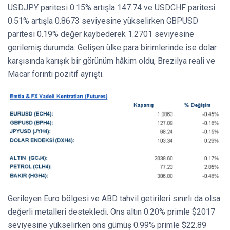
USDJPY paritesi 0.15% artışla 147.74 ve USDCHF paritesi
0.51% artışla 0.8673 seviyesine yükselirken GBPUSD
paritesi 0.19% değer kaybederek 1.2701 seviyesine
gerilemiş durumda. Gelişen ülke para birimlerinde ise dolar
karşısında karışık bir görünüm hâkim oldu, Brezilya reali ve
Macar forinti pozitif ayrıştı.
Gerileyen Euro bölgesi ve ABD tahvil getirileri sınırlı da olsa
değerli metalleri destekledi. Ons altın 0.20% primle $2017
seviyesine yükselirken ons gümüş 0.99% primle $22.89