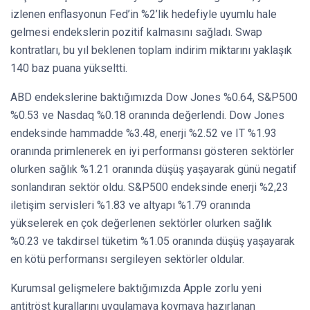
izlenen enflasyonun Fed’in %2’lik hedefiyle uyumlu hale
gelmesi endekslerin pozitif kalmasını sağladı. Swap
kontratları, bu yıl beklenen toplam indirim miktarını yaklaşık
140 baz puana yükseltti.
ABD endekslerine baktığımızda Dow Jones %0.64, S&P500
%0.53 ve Nasdaq %0.18 oranında değerlendi. Dow Jones
endeksinde hammadde %3.48, enerji %2.52 ve IT %1.93
oranında primlenerek en iyi performansı gösteren sektörler
olurken sağlık %1.21 oranında düşüş yaşayarak günü negatif
sonlandıran sektör oldu. S&P500 endeksinde enerji %2,23
iletişim servisleri %1.83 ve altyapı %1.79 oranında
yükselerek en çok değerlenen sektörler olurken sağlık
%0.23 ve takdirsel tüketim %1.05 oranında düşüş yaşayarak
en kötü performansı sergileyen sektörler oldular.
Kurumsal gelişmelere baktığımızda Apple zorlu yeni
antitröst kurallarını uygulamaya koymaya hazırlanan