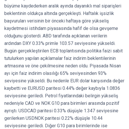
büyüme kaydederken aralık ayında dayanıklı mal siparişleri
beklentinin oldukça altında gerçekleşti. Haftalık işsizlik
başvuruları verisinin bir önceki haftaya göre yükseliş
kaydetmesi istihdam piyasasında hafif de olsa gevşeme
olduğunu gösterdi. ABD tarafında açıklanan verilerin
ardından DXY 0.33% primle 103.57 seviyesine yükseldi.
Bugün gerçekleştirilen ECB toplantısında politika faizi sabit
tutulurken yapılan açıklamalar faiz indirim beklentilerinin
artmasına ve öne çekilmesine neden oldu. Piyasada Nisan
ayı için faiz indirim olasılığı 65% seviyesinden 93%
seviyesine yükseldi. Bu nedenle EUR dolar karşısında değer
kaybetti ve EURUSD paritesi 0.44% değer kaybıyla 1.0836
seviyesine geriledi. Petrol fiyatlarındaki belirgin yükseliş
nedeniyle CAD ve NOK G10 para birimleri arasında pozitif
ayrıştı. USDCAD paritesi 0.33% düşüşle 1.347 seviyesine
gerilerken USDNOK paritesi 0.22% düşüşle 10.44
seviyesine geriledi. Diğer G10 para birimlerinde ise