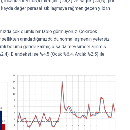
, lokanta-otel (%5,4), iletişim (%4,3) ve sağlık (%3,6) gibi
arı kayda değer parasal sıkılaşmaya rağmen geçen yıldan
mızda çok olumlu bir tablo görmüyoruz. Çekirdek
sellikten arındırdığımızda da normalleşmenin yetersiz
nemli bölümü geride kalmış olsa da mevsimsel arınmış
2,4), B endeksi ise %4,5 (Ocak %6,4, Aralık %2,5) ile