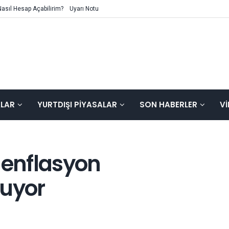
Nasıl Hesap Açabilirim?
Uyarı Notu
ALAR
YURTDIŞI PIYASALAR
SON HABERLER
V
 enflasyon
uyor