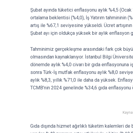
Şubat ayında tüketici enflasyonu aylık %4,5 (Ocak 
ortalama beklentisi (%4,0), İş Yatırım tahmininin (
artış ile %67,1 seviyesine yükseldi. Ücret artışın
Şubat ayı için oldukça yüksek bir aylık enflasyon 
Tahminimiz gerçekleşme arasındaki fark çok büy
olmasından kaynaklanıyor. İstanbul Bilgi Üniversit
dönemde aylık %4,0 civarı bir gıda enflasyonuna i
sonra Türk-İş mutfak enflasyonu aylık %8,0 seviy
aylık %8,3, yıllık %71,0 ile daha da yüksek. Enflas
TCMB’nin 2024 genelinde %34,6 gıda enflasyonu ö
Kaynak
Gıda dışında hizmet ağırlıklı tüketim kalemleri d