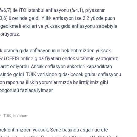
%6,7) ile İTO İstanbul enflasyonu (%4,1), piyasanın
%3,6) üzerinde geldi. Yıllık enflasyon ise 2,2 yüzde puan
ın gecikmeli etkileri ve yüksek gıda enflasyonu sebebiyle
görüyoruz.
ük oranda gıda enflasyonunun beklentimizden yüksek
esi CEFIS online gıda fiyatları endeksi tahmin yaptığımız
şaret ediyordu. Ancak enflasyon anketleri kapandıktan
esinde geldi. TÜİK verisinde gıda-içecek grubu enflasyonu
yon raporuna ilişkin yorumlarımızda belirttiğimiz gibi
ngörüsü fazlaca iyimser.
: TÜİK, İş Yatırım
e beklentimizden yüksek. Sene başında asgari ücrete