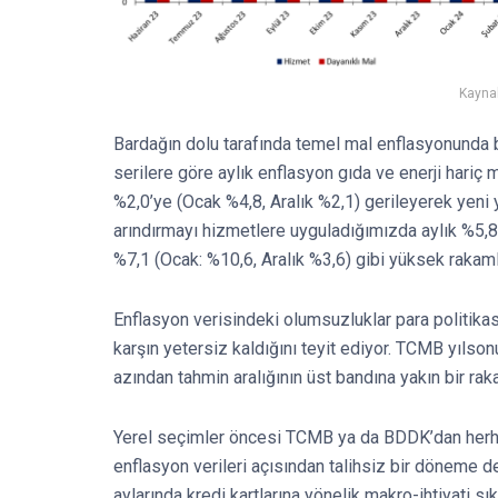
Kaynak
Bardağın dolu tarafında temel mal enflasyonunda b
serilere göre aylık enflasyon gıda ve enerji hariç 
%2,0’ye (Ocak %4,8, Aralık %2,1) gerileyerek yeni 
arındırmayı hizmetlere uyguladığımızda aylık %5,8 
%7,1 (Ocak: %10,6, Aralık %3,6) gibi yüksek rakam
Enflasyon verisindeki olumsuzluklar para politikası
karşın yetersiz kaldığını teyit ediyor. TCMB yıls
azından tahmin aralığının üst bandına yakın bir ra
Yerel seçimler öncesi TCMB ya da BDDK’dan herha
enflasyon verileri açısından talihsiz bir döneme 
aylarında kredi kartlarına yönelik makro-ihtiyati