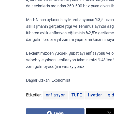
da seçimlerin ardından 250-500 baz puan civarı ilav
Mart-Nisan aylarında aylık enflasyonun %3,5 civar
sıkılaşmanın gerçekleştiği ve Temmuz ayında asg
itibaren aylık enflasyon eğiliminin %2,5’e gerilem
dar gelirlilere ara yıl zammı yapmama kararını siya
Beklentimizden yüksek Şubat ayı enflasyonu ve 
sebebiyle yılsonu enflasyon tahminimizi %43’ten 
zam gelmeyeceğini varsayıyoruz.
Dağlar Özkan, Ekonomist
Etiketler:
enflasyon
TÜFE
fiyatlar
gı
Paylaş