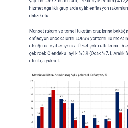
yapılan %49 zammın artçı etkileriyle eğitim (%12,8)
hizmet ağırlıklı gruplarda aylık enflasyon rakaml
daha kötü.
Manşet rakam ve temel tüketim gruplarına baktığı
enflasyon endekslerini LOESS yöntemi ile mevsim
olduğunu teyit ediyoruz. Ücret şoku etkilerinin ö
çekirdek C endeksi aylık %3,9 (Ocak %7,1, Aralık %
oldukça yüksek.