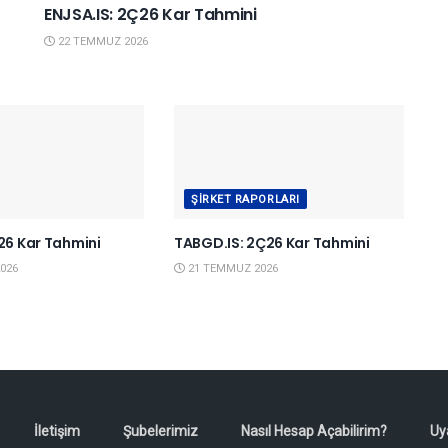
ENJSA.IS: 2Ç26 Kar Tahmini
22 TEMMUZ 2026
ŞIRKET RAPORLARI
Ç26 Kar Tahmini
TABGD.IS: 2Ç26 Kar Tahmini
026
21 TEMMUZ 2026
İletişim
Şubelerimiz
Nasıl Hesap Açabilirim?
Uy