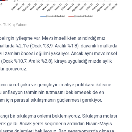
: TÜİK, İş Yatırım
elirgin iyileşme var. Mevsimsellikten arındırdığımız
mallarda %2,1’e (Ocak %3,9, Aralık %1,8), dayanıklı mallarda
yıl zamları öncesi eğilimi yakalıyor. Ancak aynı mevsimsel
(Ocak %10,7, Aralık %2,8), kiraya uyguladığımızda aylık
lar görüyoruz.
nın ücret şoku ve genişleyici maliye politikası ikilisine
onu enflasyon tahmininin tutmasını beklemesek de en
kam için parasal sıkılaşmanın güçlenmesi gerekiyor.
ngi bir sıkılaşma önlemi beklemiyoruz. Sıkılaşma molası
denk geldi. Ancak yerel seçimlerin ardından Nisan-Mayıs
 sıkılaşma önlemleri bekliyoruz. Baz senaryomuzda olmasa