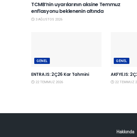
TCMB’nin uyarılarının aksine Temmuz
enflasyonu beklenenin altında
3 AĞUSTOS 2026
GENEL
GENEL
ENTRA.IS: 2Ç26 Kar Tahmini
AKFYE.IS: 2
22 TEMMUZ 2026
22 TEMMUZ 2
Hakkında