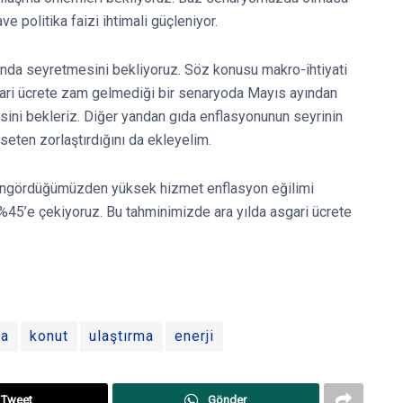
e politika faizi ihtimali güçleniyor.
ında seyretmesini bekliyoruz. Söz konusu makro-ihtiyati
ari ücrete zam gelmediği bir senaryoda Mayıs ayından
esini bekleriz. Diğer yandan gıda enflasyonunun seyrinin
seten zorlaştırdığını da ekleyelim.
öngördüğümüzden yüksek hizmet enflasyon eğilimi
%45’e çekiyoruz. Bu tahminimizde ara yılda asgari ücrete
da
konut
ulaştırma
enerji
Tweet
Gönder