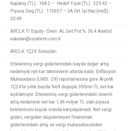
Kapanış (TL) : 168.2 – Hedef Fiyat (TL) : 229.42 –
Piyasa Deg.(TL) : 113657 – 3A Ort. İşl.Hac.(mn$) :
20.49
ARCLK TI Equity- Öneri :AL Get.Pot.%: 36.4 Analist:
eakalan@isyatirim.com.tr
ARCLK 1Ç24 Sonuçları
Ertelenmiş vergi giderlerindeki kayda değer artış
nedeniyle net kar tahminlerin altında kaldı. Enflasyon
Muhasebesi (UMS -29) raporlamasına göre Arçelik
1Ç24’te yıllık bazda %69 düşüşle 395mn TL net kar
açıklamıştır. Ertelenmiş vergi giderlerindeki önemli
artış nedeniyle net kar 1,46 milyar TL olan piyasa
beklentisini büyük oranda karşılayamadı. Net vergi
gideri, vergiden düşülemeyen finansman
giderlerindeki artış ve vergi muhasebesinden