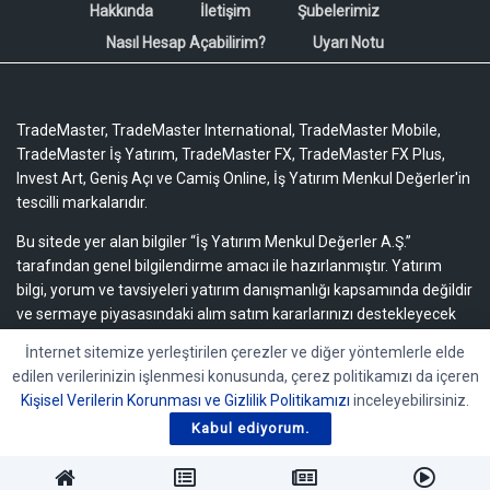
Hakkında
İletişim
Şubelerimiz
Nasıl Hesap Açabilirim?
Uyarı Notu
TradeMaster, TradeMaster International, TradeMaster Mobile,
TradeMaster İş Yatırım, TradeMaster FX, TradeMaster FX Plus,
Invest Art, Geniş Açı ve Camiş Online, İş Yatırım Menkul Değerler'in
tescilli markalarıdır.
Bu sitede yer alan bilgiler “İş Yatırım Menkul Değerler A.Ş.”
tarafından genel bilgilendirme amacı ile hazırlanmıştır. Yatırım
bilgi, yorum ve tavsiyeleri yatırım danışmanlığı kapsamında değildir
ve sermaye piyasasındaki alım satım kararlarınızı destekleyecek
yeterli bilgiyi içermeyebilir.
Uyarı notu için lütfen tıklayınız.
İnternet sitemize yerleştirilen çerezler ve diğer yöntemlerle elde
edilen verilerinizin işlenmesi konusunda, çerez politikamızı da içeren
Bu içeriğe ilişkin tüm telif hakları İş Yatırım Menkul Değerler A.Ş.’ye
Kişisel Verilerin Korunması ve Gizlilik Politikamızı
inceleyebilirsiniz.
aittir. Bu içerik, açık iznimiz olmaksızın başkaları tarafından
herhangi bir amaçla, kısmen veya tamamen çoğaltılamaz,
Kabul ediyorum.
dağıtılamaz, yayımlanamaz veya değiştirilemez.