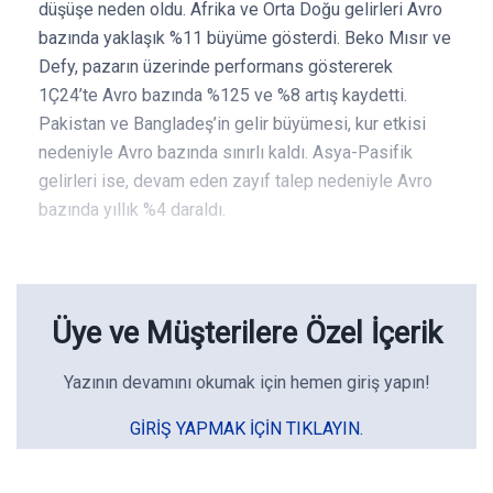
düşüşe neden oldu. Afrika ve Orta Doğu gelirleri Avro
bazında yaklaşık %11 büyüme gösterdi. Beko Mısır ve
Defy, pazarın üzerinde performans göstererek
1Ç24’te Avro bazında %125 ve %8 artış kaydetti.
Pakistan ve Bangladeş’in gelir büyümesi, kur etkisi
nedeniyle Avro bazında sınırlı kaldı. Asya-Pasifik
gelirleri ise, devam eden zayıf talep nedeniyle Avro
bazında yıllık %4 daraldı.
Üye ve Müşterilere Özel İçerik
Yazının devamını okumak için hemen giriş yapın!
GIRIŞ YAPMAK IÇIN TIKLAYIN.