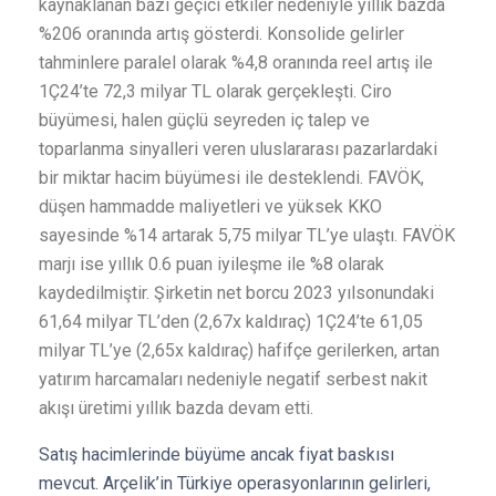
kaynaklanan bazı geçici etkiler nedeniyle yıllık bazda
%206 oranında artış gösterdi. Konsolide gelirler
tahminlere paralel olarak %4,8 oranında reel artış ile
1Ç24’te 72,3 milyar TL olarak gerçekleşti. Ciro
büyümesi, halen güçlü seyreden iç talep ve
toparlanma sinyalleri veren uluslararası pazarlardaki
bir miktar hacim büyümesi ile desteklendi. FAVÖK,
düşen hammadde maliyetleri ve yüksek KKO
sayesinde %14 artarak 5,75 milyar TL’ye ulaştı. FAVÖK
marjı ise yıllık 0.6 puan iyileşme ile %8 olarak
kaydedilmiştir. Şirketin net borcu 2023 yılsonundaki
61,64 milyar TL’den (2,67x kaldıraç) 1Ç24’te 61,05
milyar TL’ye (2,65x kaldıraç) hafifçe gerilerken, artan
yatırım harcamaları nedeniyle negatif serbest nakit
akışı üretimi yıllık bazda devam etti.
Satış hacimlerinde büyüme ancak fiyat baskısı
mevcut. Arçelik’in Türkiye operasyonlarının gelirleri,