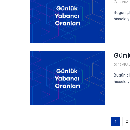
19 ARAL
Bugün çı
hisseler
Günl
18 ARAL
Bugün çı
hisseler;
1
2