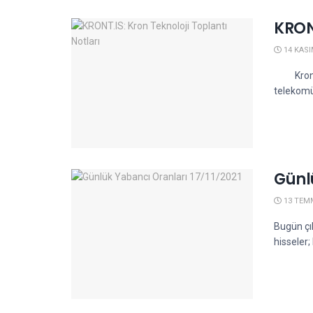
KRONT
14 KASI
Kron Tek
telekomü
Günl
13 TEM
Bugün çı
hisseler;