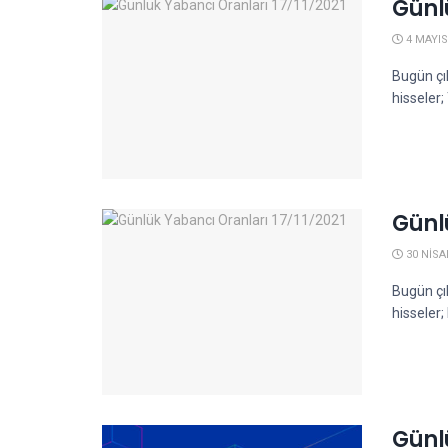
Günl
4 MAYIS
Bugün çı
hisseler
Günl
30 NISA
Bugün çı
hisseler
Günl