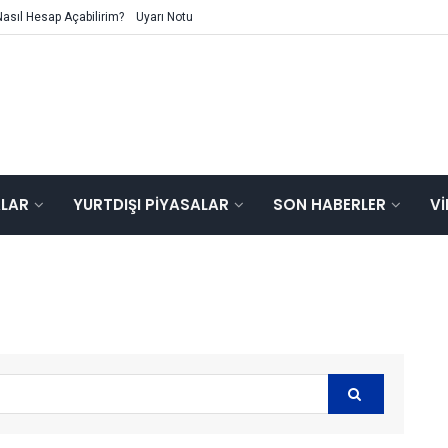
Nasıl Hesap Açabilirim?
Uyarı Notu
ALAR
YURTDIŞI PIYASALAR
SON HABERLER
V