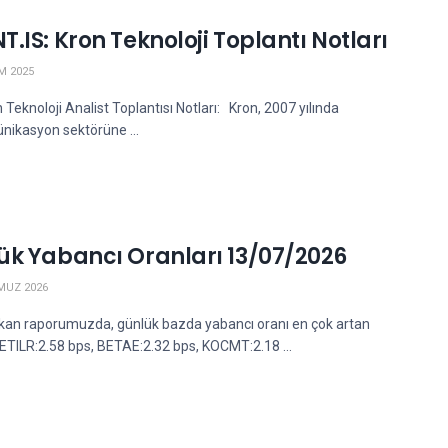
.IS: Kron Teknoloji Toplantı Notları
M 2025
noloji Analist Toplantısı Notları: Kron, 2007 yılında
nikasyon sektörüne ...
ük Yabancı Oranları 13/07/2026
MUZ 2026
kan raporumuzda, günlük bazda yabancı oranı en çok artan
 ETILR:2.58 bps, BETAE:2.32 bps, KOCMT:2.18 ...