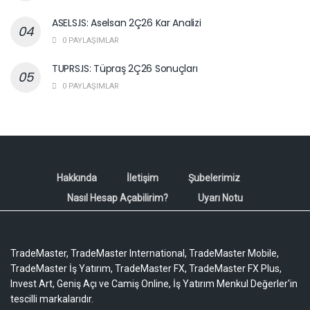
ASELS.IS: Aselsan 2Ç26 Kar Analizi
0 PAYLAŞIMLAR
TUPRS.IS: Tüpraş 2Ç26 Sonuçları
0 PAYLAŞIMLAR
Hakkında
İletişim
Şubelerimiz
Nasıl Hesap Açabilirim?
Uyarı Notu
TradeMaster, TradeMaster International, TradeMaster Mobile,
TradeMaster İş Yatırım, TradeMaster FX, TradeMaster FX Plus,
Invest Art, Geniş Açı ve Camiş Online, İş Yatırım Menkul Değerler'in
tescilli markalarıdır.