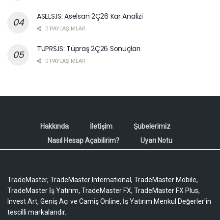
ASELS.IS: Aselsan 2Ç26 Kar Analizi
0 PAYLAŞIMLAR
TUPRS.IS: Tüpraş 2Ç26 Sonuçları
0 PAYLAŞIMLAR
Hakkında
İletişim
Şubelerimiz
Nasıl Hesap Açabilirim?
Uyarı Notu
TradeMaster, TradeMaster International, TradeMaster Mobile,
TradeMaster İş Yatırım, TradeMaster FX, TradeMaster FX Plus,
Invest Art, Geniş Açı ve Camiş Online, İş Yatırım Menkul Değerler'in
tescilli markalarıdır.