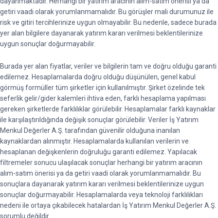
dayanmaktadır. Herhangi bir yatırım aracının alım-satım önerisi ya da
getiri vaadi olarak yorumlanmamalıdır. Bu görüşler mali durumunuz ile
risk ve gitiri tercihlerinize uygun olmayabilir. Bu nedenle, sadece burada
yer alan bilgilere dayanarak yatırım kararı verilmesi beklentilerinize
uygun sonuçlar doğurmayabilir.
Burada yer alan fiyatlar, veriler ve bilgilerin tam ve doğru olduğu garanti
edilemez. Hesaplamalarda doğru olduğu düşünülen, genel kabul
görmüş formüller tüm şirketler için kullanılmıştır. Şirket özelinde tek
seferlik gelir/gider kalemleri ihtiva eden, farklı hesaplama yapılması
gereken şirketlerde farklılıklar görülebilir. Hesaplamalar farklı kaynaklar
ile karşılaştırıldığında değişik sonuçlar görülebilir. Veriler İş Yatırım
Menkul Değerler A.Ş. tarafından güvenilir olduğuna inanılan
kaynaklardan alınmıştır. Hesaplamalarda kullanılan verilerin ve
hesaplanan değişkenlerin doğruluğu garanti edilemez. Yapılacak
filtremeler sonucu ulaşılacak sonuçlar herhangi bir yatırım aracının
alım-satım önerisi ya da getiri vaadi olarak yorumlanmamalıdır. Bu
sonuçlara dayanarak yatırım kararı verilmesi beklentilerinize uygun
sonuçlar doğurmayabilir. Hesaplamalarda veya teknoloji farklılıkları
nedeni ile ortaya çıkabilecek hatalardan İş Yatırım Menkul Değerler A.Ş.
sorumlu değildir.