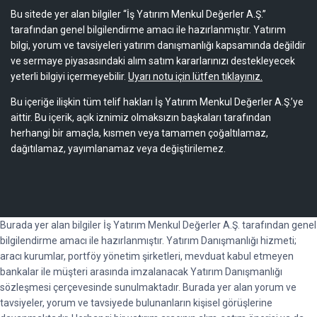
Bu sitede yer alan bilgiler “İş Yatırım Menkul Değerler A.Ş.”
tarafından genel bilgilendirme amacı ile hazırlanmıştır. Yatırım
bilgi, yorum ve tavsiyeleri yatırım danışmanlığı kapsamında değildir
ve sermaye piyasasındaki alım satım kararlarınızı destekleyecek
yeterli bilgiyi içermeyebilir.
Uyarı notu için lütfen tıklayınız.
Bu içeriğe ilişkin tüm telif hakları İş Yatırım Menkul Değerler A.Ş.’ye
aittir. Bu içerik, açık iznimiz olmaksızın başkaları tarafından
herhangi bir amaçla, kısmen veya tamamen çoğaltılamaz,
dağıtılamaz, yayımlanamaz veya değiştirilemez.
Burada yer alan bilgiler İş Yatırım Menkul Değerler A.Ş. tarafından genel
bilgilendirme amacı ile hazırlanmıştır. Yatırım Danışmanlığı hizmeti;
aracı kurumlar, portföy yönetim şirketleri, mevduat kabul etmeyen
bankalar ile müşteri arasında imzalanacak Yatırım Danışmanlığı
sözleşmesi çerçevesinde sunulmaktadır. Burada yer alan yorum ve
tavsiyeler, yorum ve tavsiyede bulunanların kişisel görüşlerine