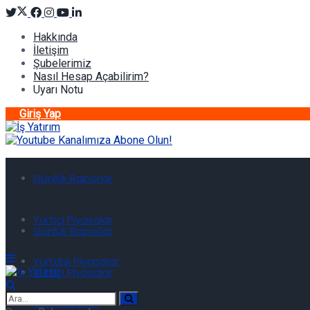
Hakkında
İletişim
Şubelerimiz
Nasıl Hesap Açabilirim?
Uyarı Notu
Giriş Yap
Günlük Raporlar
Yurtiçi Piyasalar
Günlük Raporlar
Yurtdışı Piyasalar
Yurtiçi Piyasalar
Son Haberler