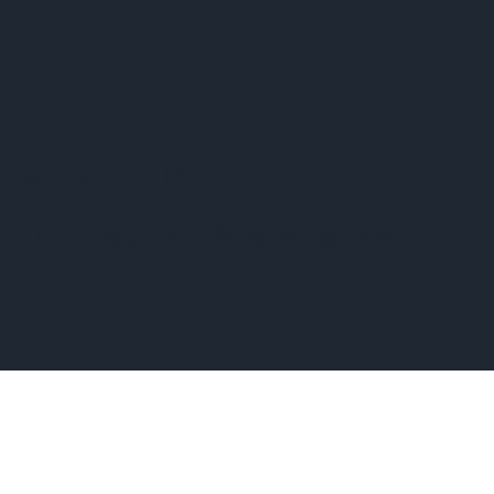
 Tüketim Malları
rini yayınladı. İç pazar satışları yıllık ihr