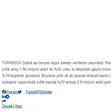
TURKBESD Şubat ayı beyaz eşya sanayi verilerini yayınladı. Buna 
yıllık artış 1.46 milyon adet ile %50 oldu. İç talepteki güçlü m
%19 büyüme gösterdi. Böylece yılın ilk iki ayında ihracat hacmi
iyileşme sayesinde yıllık bazda %29 artışla 2.9 milyon adet ger
Paylaş
Tweet
Gönder
Önceki Yazı