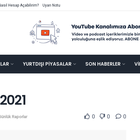
Nasıl Hesap Açabilirim?
Uyarı Notu
ALAR
YURTDIŞI PIYASALAR
SON HABERLER
V
/2021
0
0
0
Günlük Raporlar