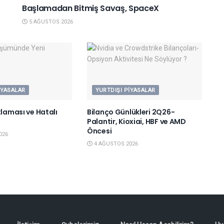
Başlamadan Bitmiş Savaş, SpaceX
5 AĞUSTOS 2026
IYASALAR
YURTDIŞI PIYASALAR
tlaması ve Hatalı
Bilanço Günlükleri 2Q26-
Palantir, Kioxiai, HBF ve AMD
Öncesi
026
4 AĞUSTOS 2026