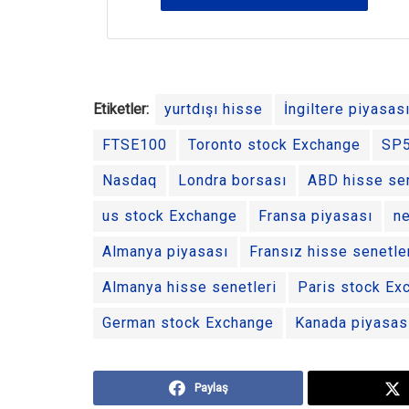
Etiketler:
yurtdışı hisse
İngiltere piyasas
FTSE100
Toronto stock Exchange
SP
Nasdaq
Londra borsası
ABD hisse sen
us stock Exchange
Fransa piyasası
n
Almanya piyasası
Fransız hisse senetle
Almanya hisse senetleri
Paris stock Ex
German stock Exchange
Kanada piyasas
Paylaş