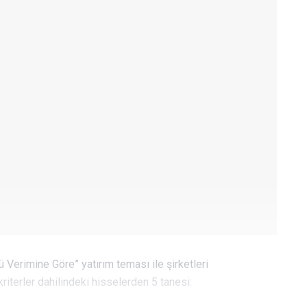
Verimine Göre” yatırım teması ile şirketleri
kriterler dahilindeki hisselerden 5 tanesi: