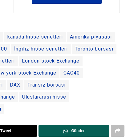
ı
kanada hisse senetleri
Amerika piyasası
500
İngiliz hisse senetleri
Toronto borsası
etleri
London stock Exchange
ew york stock Exchange
CAC40
ri
DAX
Fransız borsası
change
Uluslararası hisse
ı
Tweet
Gönder