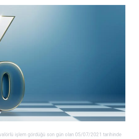
n valörlü işlem gördüğü son gün olan 05/07/2021 tarihinde