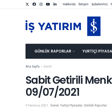
Hakkında
İletişim
Şubelerimiz
GÜNLÜK RAPORLAR
YURTIÇI PIYAS
Ana Sayfa
Genel
Sabit Getirili Men
09/07/2021
9 Temmuz 2021
Genel
,
Yurtiçi Piyasalar
,
Günlük Raporlar