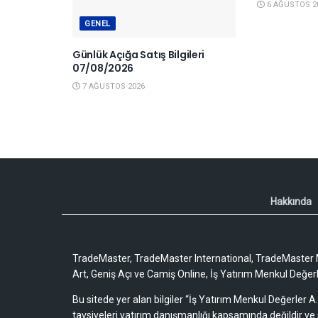
6 AĞUSTOS 2
GENEL
Günlük Açığa Satış Bilgileri
07/08/2026
7 AĞUSTOS 2026
Hakkında
TradeMaster, TradeMaster International, TradeMaster M
Art, Geniş Açı ve Camiş Online, İş Yatırım Menkul Değerler
Bu sitede yer alan bilgiler “İş Yatırım Menkul Değerler A.
tavsiyeleri yatırım danışmanlığı kapsamında değildir ve 