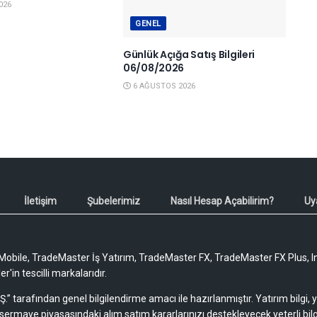
026
GENEL
Günlük Açığa Satış Bilgileri
06/08/2026
6 AĞUSTOS 2026
İletişim
Şubelerimiz
Nasıl Hesap Açabilirim?
Uy
obile, TradeMaster İş Yatırım, TradeMaster FX, TradeMaster FX Plus, I
'in tescilli markalarıdır.
Ş.” tarafından genel bilgilendirme amacı ile hazırlanmıştır. Yatırım bilgi,
sermaye piyasasındaki alım satım kararlarınızı destekleyecek yeterli bilg