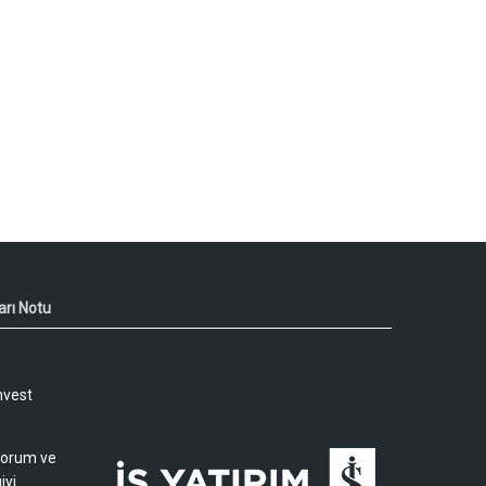
arı Notu
nvest
 yorum ve
iyi