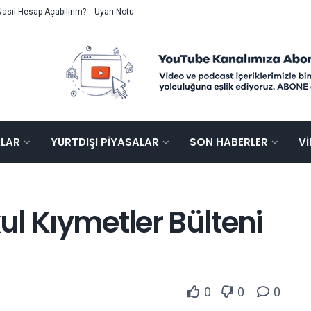
Nasıl Hesap Açabilirim?
Uyarı Notu
ALAR
YURTDIŞI PIYASALAR
SON HABERLER
V
kul Kıymetler Bülteni
0
0
0