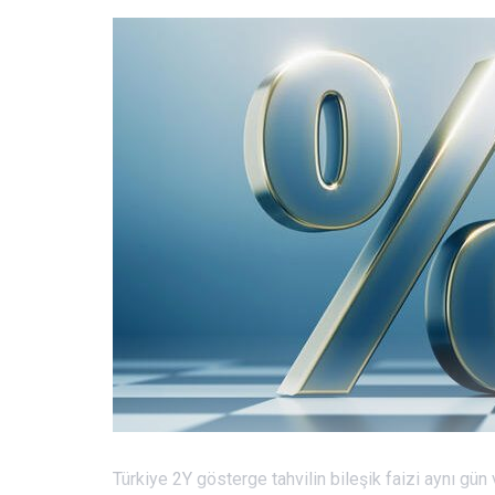
Türkiye 2Y gösterge tahvilin bileşik faizi aynı gü