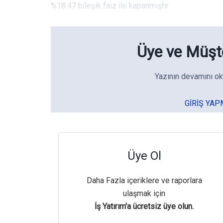
%18.47 bileşik faiz ile kapanmıştır.
Üye ve Müşte
Yazının devamını ok
GIRIŞ YAP
Üye Ol
Daha Fazla içeriklere ve raporlara
ulaşmak için
İş Yatırım'a ücretsiz üye olun.