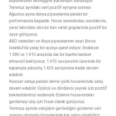
büyümesinin desteğiyle yükselişini sürdürüyor.
Temmuz ayındaki sert pozitif ayrışma sonrası
Ağustos ayına dünya piyasalarına paralel bir
performansla başladık. Hisse senedinden, eurotahvile,
yerel tahvilden dövize tüm varlık gruplarında pozitif bir
seyir görüyoruz.
ABD vadelileri ve Asya piyasalarının seyri Borsa
İstanbul’da yatay bir açılışa işaret ediyor. Endeksin
1.380 ve 1.410 arasında dar bir bantta hareket
etmesini bekliyoruz. 1.410 seviyesinin üzerinde bir
kapanışta yükseliş 1.425 seviyesine kadar devam
edebilir.
Küresel satışa paralel demir-çelik hisselerinde satış
devam edebilir. Üçüncü ve dördüncü çeyrek için pozitif
beklentilerimiz nedeniyle Erdemir hissesindeki
gerilemeyi alış için fırsat olarak görüyoruz.
Temmuz ayında satışların gerilediğini gösteren veri
sonrası otomotiv hisselerinde kar satışı görebiliriz.