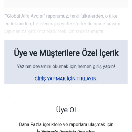
““Global Alfa Avcısı” raporumuz; farklı ülkelerden, o ülke
endeksinden, belirlenmiş çeşitli kriterler ile hisse seçimi
yapmanıza yardımcı olabilmek için tasarlanmıştır.
Üye ve Müşterilere Özel İçerik
Yazının devamını okumak için hemen giriş yapın!
GIRIŞ YAPMAK IÇIN TIKLAYIN.
Üye Ol
Daha Fazla içeriklere ve raporlara ulaşmak için