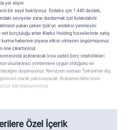
a yer alıyor.
cılı bir seyir bekliyoruz. Endeks için 1.440 destek,
ndaki seviyeler zarar durdurmak için kulanılabilir.
tahminin yukarı çeken Şok’un endeksi yenmesini
e net borçluluğu artan Alarko Holding hisselerinde satış
et kurma haberinin piyasa etkisi olmasını öngörmüyoruz.
i öne çıkartıyoruz.
nrasında açıklanacak kısa vadeli borç istatistikleri
onun uluslararası yöntemlere uygun olduğunu ve
ıtacağını düşünüyoruz. Revizyon sonrası Türkiye’nin dış
 göreceli olarak yakınsayacak. Açıklama daha önce
mli bir etki beklemiyoruz.
rilere Özel İçerik