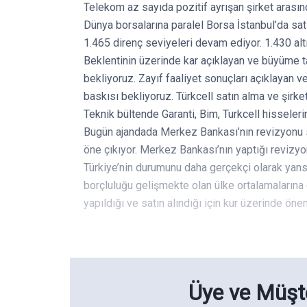
Telekom az sayıda pozitif ayrışan şirket arasınd
Dünya borsalarına paralel Borsa İstanbul’da satı
1.465 direnç seviyeleri devam ediyor. 1.430 altı
Beklentinin üzerinde kar açıklayan ve büyüme 
bekliyoruz. Zayıf faaliyet sonuçları açıklayan v
baskısı bekliyoruz. Türkcell satın alma ve şirk
Teknik bültende Garanti, Bim, Turkcell hisselerin
Bugün ajandada Merkez Bankası’nın revizyonu so
öne çıkıyor. Merkez Bankası’nın yaptığı revizy
Türkiye’nin durumunu daha gerçekçi olarak yans
borçluluğu gelişmekte olan ülke ortalamalarına
yapıldığı ve satın alındığı için kur üzerinde öne
Üye ve Müşte