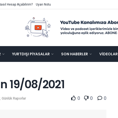
Nasıl Hesap Açabilirim?
Uyarı Notu
R
YURTDIŞI PIYASALAR
SON HABERLER
VIDEOLAR
n 19/08/2021
0
0
0
,
Günlük Raporlar