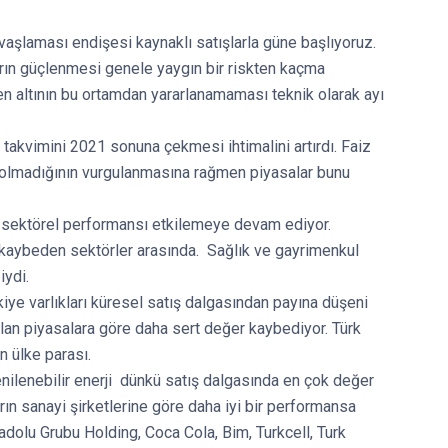
vaşlaması endişesi kaynaklı satışlarla güne başlıyoruz.
arın güçlenmesi genele yaygın bir riskten kaçma
len altının bu ortamdan yararlanamaması teknik olarak ayı
ı takvimini 2021 sonuna çekmesi ihtimalini artırdı. Faiz
şki olmadığının vurgulanmasına rağmen piyasalar bunu
ı sektörel performansı etkilemeye devam ediyor.
r kaybeden sektörler arasında. Sağlık ve gayrimenkul
iydi.
iye varlıkları küresel satış dalgasından payına düşeni
lan piyasalara göre daha sert değer kaybediyor. Türk
n ülke parası.
enilenebilir enerji dünkü satış dalgasında en çok değer
rın sanayi şirketlerine göre daha iyi bir performansa
adolu Grubu Holding, Coca Cola, Bim, Turkcell, Turk