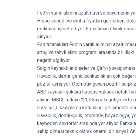
Fed’in varlık alımını azaltması ve büyümenin ya
Hisse senedi ve emtia fiyatları gerilerken, dol
eğilimine işaret ediyor. Emin liman olarak görü
sinyali.
Fed tutanakları Fed’in varlık alımının azaltılmas
artışı ve tahvil alımı programı arasında bir ili
negatif algılıyor.
Salgın kaynaklı endişeler ve Çin’in yavaşlamas
Havacılık, demir-çelik, bankacılık en çok değe
pozitif ayrışıyor. Otomotiv günün pozitif sürpriz
ABD kaynaklı şoklara hassas yüksek betalı Türk
alıyor. MSCI Türkiye %1,3 kayıpla gelişmekte o
lirası %1,0 kayıpla en kötü ikinci gelişmekte ola
Havacılık, demir-çelik, otomotiv, beyaz eşya, y
kaybeden sektörler arasında yer alıyor. Bankala
sahip olması teknik olarak önemli bir sinyal. An