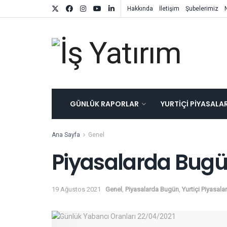
Hakkında
İletişim
Şubelerimiz
GÜNLÜK RAPORLAR
YURTIÇI PIYASALA
Ana Sayfa
Genel
Piyasalarda Bugü
19 Ağustos 2021
Genel
,
Piyasalarda Bugün
,
Yurtiçi Piyasalar