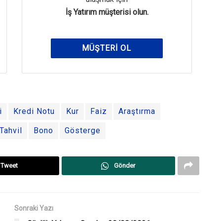
İş Yatırım müşterisi olun.
MÜŞTERI OL
i
Kredi Notu
Kur
Faiz
Araştırma
Tahvil
Bono
Gösterge
Tweet
Gönder
Sonraki Yazı