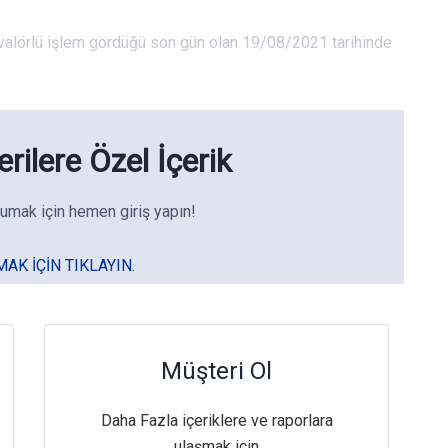
n valörlü işlem gördüğü son gün olan 19/08/2021 tarihinde
rilere Özel İçerik
umak için hemen giriş yapın!
MAK IÇIN TIKLAYIN.
Müşteri Ol
Daha Fazla içeriklere ve raporlara
ulaşmak için