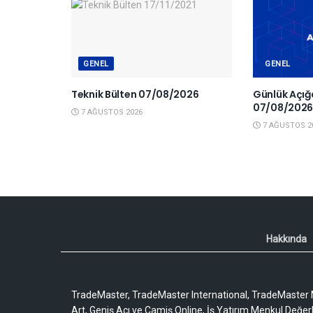
GENEL
GENEL
Teknik Bülten 07/08/2026
Günlük Açığa
07/08/202
7 AĞUSTOS 2026
7 AĞUSTOS 2
Hakkında
TradeMaster, TradeMaster International, TradeMaster M
Art, Geniş Açı ve Camiş Online, İş Yatırım Menkul Değerler