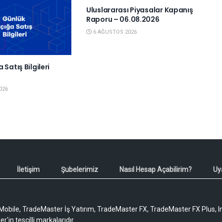
Uluslararası Piyasalar Kapanış
Raporu – 06.08.2026
6 AĞUSTOS 2026
 Satış Bilgileri
6
026
İletişim
Şubelerimiz
Nasıl Hesap Açabilirim?
Uy
obile, TradeMaster İş Yatırım, TradeMaster FX, TradeMaster FX Plus, I
'in tescilli markalarıdır.