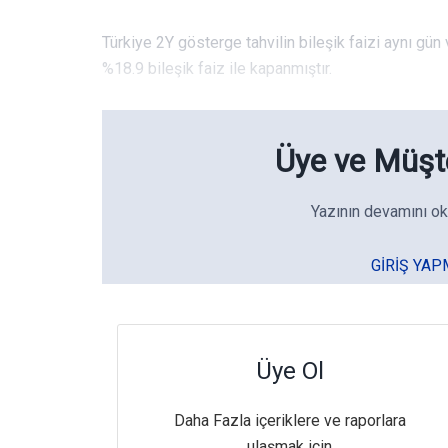
Türkiye 2Y gösterge tahvilin bileşik faizi aynı gü
%18.9 bileşik faiz ile kapanmıştır.
Üye ve Müşte
Yazının devamını ok
GIRIŞ YAP
Üye Ol
Daha Fazla içeriklere ve raporlara
ulaşmak için