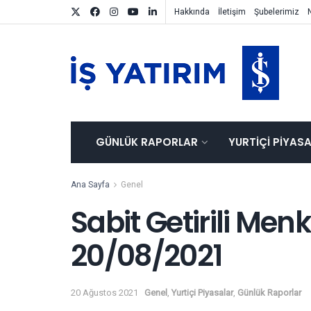
Hakkında
İletişim
Şubelerimiz
GÜNLÜK RAPORLAR
YURTIÇI PIYAS
Ana Sayfa
Genel
Sabit Getirili Men
20/08/2021
20 Ağustos 2021
Genel
,
Yurtiçi Piyasalar
,
Günlük Raporlar