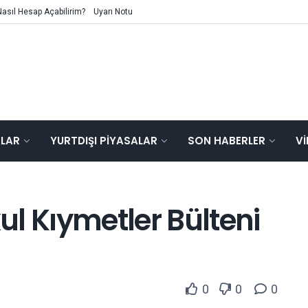
Nasıl Hesap Açabilirim?
Uyarı Notu
ALAR
YURTDIŞI PIYASALAR
SON HABERLER
V
kul Kıymetler Bülteni
0
0
0