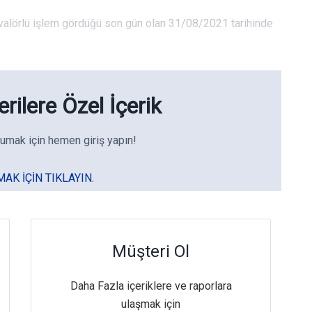
n valörlü işlem gördüğü son gün olan 31/08/2021 tarihinde
rilere Özel İçerik
umak için hemen giriş yapın!
MAK IÇIN TIKLAYIN.
Müşteri Ol
Daha Fazla içeriklere ve raporlara
ulaşmak için