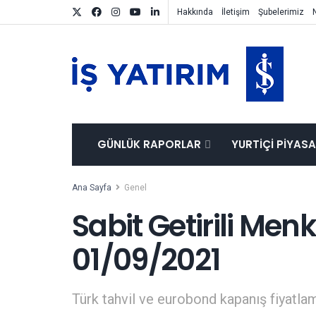
Hakkında
İletişim
Şubelerimiz
GÜNLÜK RAPORLAR
YURTIÇI PIYAS
Ana Sayfa
Genel
Sabit Getirili Men
01/09/2021
Türk tahvil ve eurobond kapanış fiyatlam