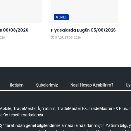
GENEL
en 06/08/2026
Piyasalarda Bugün 05/08/2026
026
5 AĞUSTOS 2026
İletişim
Şubelerimiz
Nasıl Hesap Açabilirim?
Uy
obile, TradeMaster İş Yatırım, TradeMaster FX, TradeMaster FX Plus, I
'in tescilli markalarıdır.
Ş.” tarafından genel bilgilendirme amacı ile hazırlanmıştır. Yatırım bilgi,