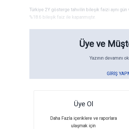
Türkiye 2Y gösterge tahvilin bileşik faizi aynı gü
%18.6 bileşik faiz ile kapanmıştır.
Üye ve Müşte
Yazının devamını ok
GIRIŞ YAP
Üye Ol
Daha Fazla içeriklere ve raporlara
ulaşmak için