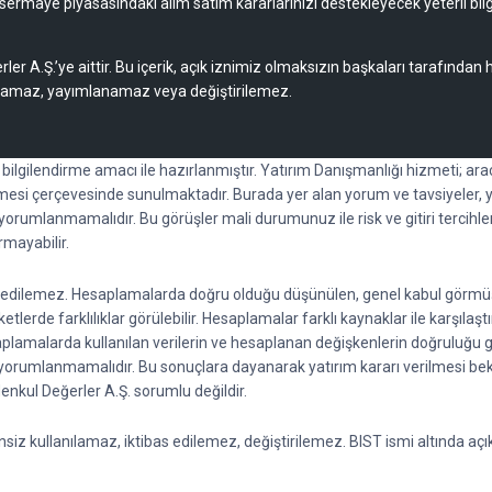
sermaye piyasasındaki alım satım kararlarınızı destekleyecek yeterli bilg
rler A.Ş.’ye aittir. Bu içerik, açık iznimiz olmaksızın başkaları tarafından
lamaz, yayımlanamaz veya değiştirilemez.
l bilgilendirme amacı ile hazırlanmıştır. Yatırım Danışmanlığı hizmeti; a
esi çerçevesinde sunulmaktadır. Burada yer alan yorum ve tavsiyeler, y
k yorumlanmamalıdır. Bu görüşler mali durumunuz ile risk ve gitiri tercihl
rmayabilir.
ti edilemez. Hesaplamalarda doğru olduğu düşünülen, genel kabul görmüş fo
lerde farklılıklar görülebilir. Hesaplamalar farklı kaynaklar ile karşılaştı
saplamalarda kullanılan verilerin ve hesaplanan değişkenlerin doğruluğu 
rak yorumlanmamalıdır. Bu sonuçlara dayanarak yatırım kararı verilmesi 
 Menkul Değerler A.Ş. sorumlu değildir.
z kullanılamaz, iktibas edilemez, değiştirilemez. BIST ismi altında açıkl