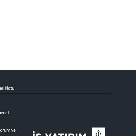
arı Notu
nvest
 yorum ve