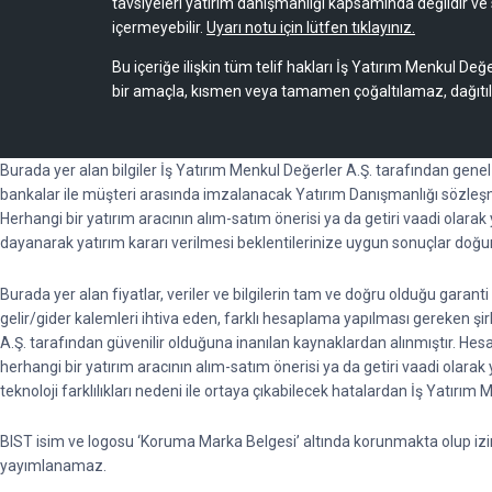
tavsiyeleri yatırım danışmanlığı kapsamında değildir ve 
içermeyebilir.
Uyarı notu için lütfen tıklayınız.
Bu içeriğe ilişkin tüm telif hakları İş Yatırım Menkul Değe
bir amaçla, kısmen veya tamamen çoğaltılamaz, dağıtı
Burada yer alan bilgiler İş Yatırım Menkul Değerler A.Ş. tarafından gene
bankalar ile müşteri arasında imzalanacak Yatırım Danışmanlığı sözleşm
Herhangi bir yatırım aracının alım-satım önerisi ya da getiri vaadi olara
dayanarak yatırım kararı verilmesi beklentilerinize uygun sonuçlar doğu
Burada yer alan fiyatlar, veriler ve bilgilerin tam ve doğru olduğu garan
gelir/gider kalemleri ihtiva eden, farklı hesaplama yapılması gereken şirket
A.Ş. tarafından güvenilir olduğuna inanılan kaynaklardan alınmıştır. He
herhangi bir yatırım aracının alım-satım önerisi ya da getiri vaadi ola
teknoloji farklılıkları nedeni ile ortaya çıkabilecek hatalardan İş Yatırım
BIST isim ve logosu ‘Koruma Marka Belgesi’ altında korunmakta olup izinsi
yayımlanamaz.