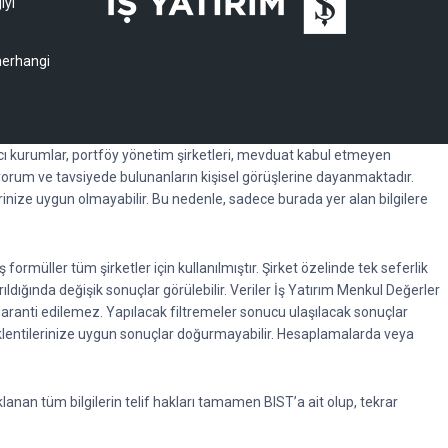
iyi
 herhangi
racı kurumlar, portföy yönetim şirketleri, mevduat kabul etmeyen
orum ve tavsiyede bulunanların kişisel görüşlerine dayanmaktadır.
erinize uygun olmayabilir. Bu nedenle, sadece burada yer alan bilgilere
rmüller tüm şirketler için kullanılmıştır. Şirket özelinde tek seferlik
rıldığında değişik sonuçlar görülebilir. Veriler İş Yatırım Menkul Değerler
garanti edilemez. Yapılacak filtremeler sonucu ulaşılacak sonuçlar
beklentilerinize uygun sonuçlar doğurmayabilir. Hesaplamalarda veya
anan tüm bilgilerin telif hakları tamamen BIST’a ait olup, tekrar