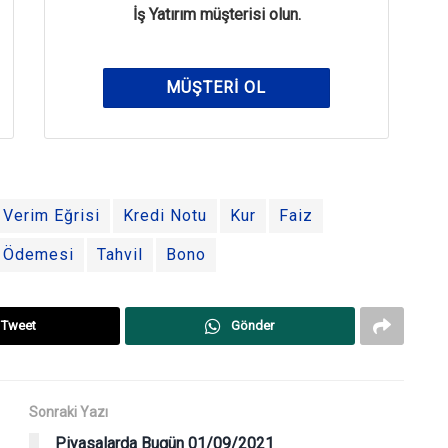
İş Yatırım müşterisi olun.
MÜŞTERI OL
Verim Eğrisi
Kredi Notu
Kur
Faiz
 Ödemesi
Tahvil
Bono
Tweet
Gönder
Sonraki Yazı
Piyasalarda Bugün 01/09/2021