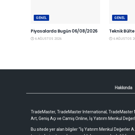
GENEL
GENEL
Piyasalarda Bugün 06/08/2026
Teknik Bült
6 AĞUSTOS 2026
6 AĞUSTOS 2
Hakkında
TradeMaster, TradeMaster International, TradeMaster M
Art, Geniş Açı ve Camiş Online, İş Yatırım Menkul Değerler
Bu sitede yer alan bilgiler “İş Yatırım Menkul Değerler A.