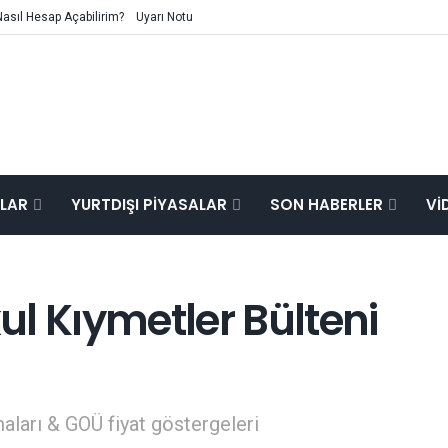
Nasıl Hesap Açabilirim?
Uyarı Notu
ALAR
YURTDIŞI PIYASALAR
SON HABERLER
VI
kul Kıymetler Bülteni
aları & GOÜ fiyat göstergeleri