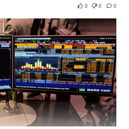
0
0
0