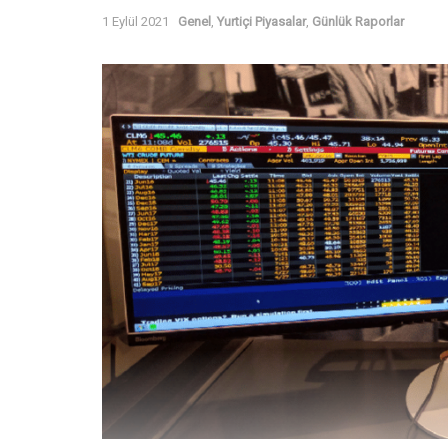
1 Eylül 2021
Genel
,
Yurtiçi Piyasalar
,
Günlük Raporlar