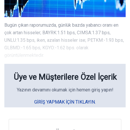
Bugün çıkan raporumuzda, günlük bazda yabancı oranı en
çok artan hisseler; BAYRK:1.51 bps, CIMSA:1.37 bps,
UNLU:1.35 bps, iken, azalan hisseler ise; PETKM:-1.93 bps,
GLBMD:-1.65 bps, KGYO:-1.62 bps. olarak
görüntülenmektedir.
Üye ve Müşterilere Özel İçerik
Yazının devamını okumak için hemen giriş yapın!
GIRIŞ YAPMAK IÇIN TIKLAYIN.