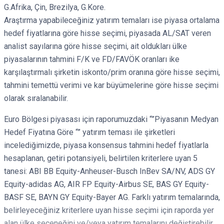
G.Afrika, Çin, Brezilya, G.Kore.
Araştırma yapabileceğiniz yatırım temaları ise piyasa ortalama
hedef fiyatlarına göre hisse seçimi, piyasada AL/SAT veren
analist sayılarına göre hisse seçimi, ait oldukları ülke
piyasalarının tahmini F/K ve FD/FAVÖK oranları ike
karşılaştırmalı şirketin iskonto/prim oranına göre hisse seçimi,
tahmini temettü verimi ve kar büyümelerine göre hisse seçimi
olarak sıralanabilir.
Euro Bölgesi piyasası için raporumuzdaki “”Piyasanın Medyan
Hedef Fiyatına Göre “” yatırım teması ile şirketleri
incelediğimizde, piyasa konsensus tahmini hedef fiyatlarla
hesaplanan, getiri potansiyeli, belirtilen kriterlere uyan 5
tanesi: ABI BB Equity-Anheuser-Busch InBev SA/NV, ADS GY
Equity-adidas AG, AIR FP Equity-Airbus SE, BAS GY Equity-
BASF SE, BAYN GY Equity-Bayer AG. Farklı yatırım temalarında,
belirleyeceğiniz kriterlere uyan hisse seçimi için raporda yer
alan ülke seçeneğini ve/veya yatırım temalarını değiştirebilir,