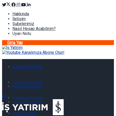
Hakkında
İletişim
Şubelerimiz
Nasıl Hesap Açabilirim?
Uyarı Notu
Giriş Yap
Günlük Raporlar
Yurtiçi Piyasalar
Günlük Raporlar
Yurtdışı Piyasalar
Yurtiçi Piyasalar
Son Haberler