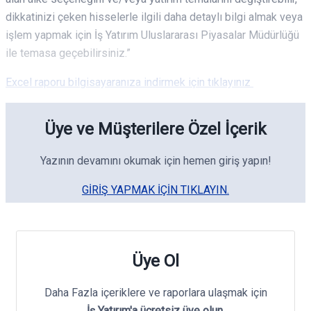
dikkatinizi çeken hisselerle ilgili daha detaylı bilgi almak veya
işlem yapmak için İş Yatırım Uluslararası Piyasalar Müdürlüğü
ile temasa geçebilirsiniz.”
Excel raporu bilgisayaranıza indirmek için tıklayınız
Üye ve Müşterilere Özel İçerik
Yazının devamını okumak için hemen giriş yapın!
GIRIŞ YAPMAK IÇIN TIKLAYIN.
Üye Ol
Daha Fazla içeriklere ve raporlara ulaşmak için
İş Yatırım'a ücretsiz üye olun.