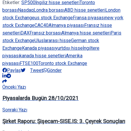
Etiketler:
SP500
İngiliz hisse senetleri
Toronto
borsası
Nasdaq
Londra borsası
ABD hisse senetleri
London
stock Exchange
us stock Exchange
Fransa piyasası
new york
stock Exchange
CAC40
Almanya piyasası
Fransız hisse
senetleri
DAX
Fransız borsası
Almanya hisse senetleri
Paris
stock Exchange
Uluslararası hisse
German stock
Exchange
Kanada piyasası
yurtdışı hisse
İngiltere
piyasası
kanada hisse senetleri
Amerika
piyasası
FTSE100
Toronto stock Exchange
Paylaş
Tweet
Gönder
Önceki Yazı
Piyasalarda Bugün 28/10/2021
Sonraki Yazı
Şirket Raporu: Şişecam-SISE.IS: 3. Çeyrek Sonuçları