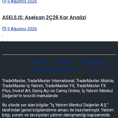
5 Ağustos 2026
ASELS.IS: Aselsan 2Ç26 Kar Analizi
5 Ağustos 2026
Hakkında
İletişim
Şubelerimiz
Nasıl Hesap Açabilirim?
Uyarı Notu
TradeMaster, TradeMaster International, TradeMaster Mobile,
TradeMaster İş Yatırım, TradeMaster FX, TradeMaster FX
Plus, Invest Art, Geniş Açı ve Camiş Online, İş Yatırım Menkul
Değerler'in tescilli markalarıdır.
Bu sitede yer alan bilgiler “İş Yatırım Menkul Değerler A.Ş.”
tarafından genel bilgilendirme amacı ile hazırlanmıştır. Yatırım
bilgi, yorum ve tavsiyeleri yatırım danışmanlığı kapsamında