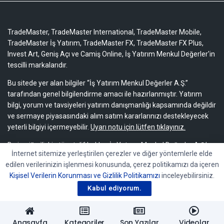
TradeMaster, TradeMaster International, TradeMaster Mobile,
TradeMaster İş Yatırım, TradeMaster FX, TradeMaster FX Plus,
Invest Art, Geniş Açı ve Camiş Online, İş Yatırım Menkul Değerler'in
tescilli markalarıdır.
Bu sitede yer alan bilgiler “İş Yatırım Menkul Değerler A.Ş.”
tarafından genel bilgilendirme amacı ile hazırlanmıştır. Yatırım
bilgi, yorum ve tavsiyeleri yatırım danışmanlığı kapsamında değildir
ve sermaye piyasasındaki alım satım kararlarınızı destekleyecek
yeterli bilgiyi içermeyebilir.
Uyarı notu için lütfen tıklayınız.
Bu içeriğe ilişkin tüm telif hakları İş Yatırım Menkul Değerler A.Ş.’ye
İnternet sitemize yerleştirilen çerezler ve diğer yöntemlerle elde
aittir. Bu içerik, açık iznimiz olmaksızın başkaları tarafından
edilen verilerinizin işlenmesi konusunda, çerez politikamızı da içeren
herhangi bir amaçla, kısmen veya tamamen çoğaltılamaz,
Kişisel Verilerin Korunması ve Gizlilik Politikamızı
inceleyebilirsiniz.
dağıtılamaz, yayımlanamaz veya değiştirilemez.
Kabul ediyorum.
Anasayfa
Kategoriler
Son Yazılar
Videolar