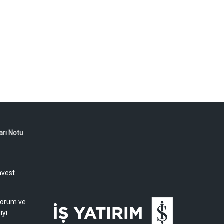
arı Notu
nvest
 yorum ve
iyi