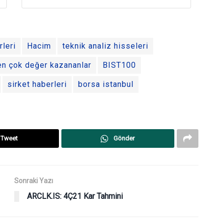
rleri
Hacim
teknik analiz hisseleri
en çok değer kazananlar
BIST100
sirket haberleri
borsa istanbul
Tweet
Gönder
Sonraki Yazı
ARCLK.IS: 4Ç21 Kar Tahmini