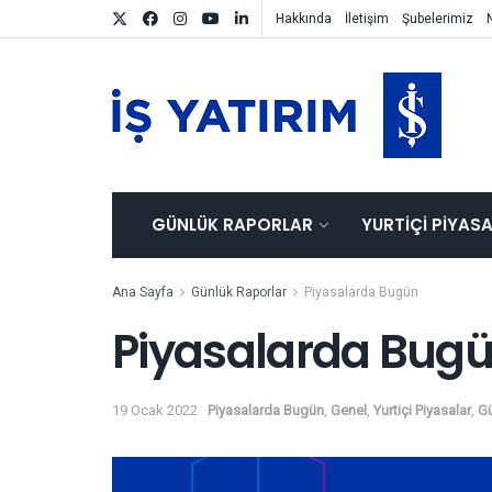
Hakkında
İletişim
Şubelerimiz
GÜNLÜK RAPORLAR
YURTIÇI PIYAS
Ana Sayfa
Günlük Raporlar
Piyasalarda Bugün
Piyasalarda Bugü
19 Ocak 2022
Piyasalarda Bugün
,
Genel
,
Yurtiçi Piyasalar
,
Gü