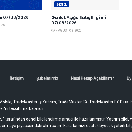
GENEL
en 07/08/2026
Günlük Açığa Satış Bilgileri
07/08/2026
026
7 AĞUSTOS 2026
İletişim
Şubelerimiz
Nasıl Hesap Açabilirim?
Uy
obile, TradeMaster İş Yatırım, TradeMaster FX, TradeMaster FX Plus, I
'in tescilli markalarıdır.
Ş.” tarafından genel bilgilendirme amacı ile hazırlanmıştır. Yatırım bilgi,
sermaye piyasasındaki alım satım kararlarınızı destekleyecek yeterli bilg