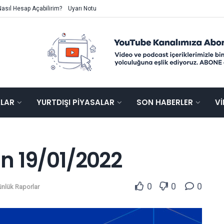
Nasıl Hesap Açabilirim?
Uyarı Notu
ALAR
YURTDIŞI PIYASALAR
SON HABERLER
V
n 19/01/2022
0
0
0
nlük Raporlar