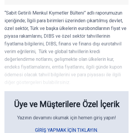
“Sabit Getirili Menkul Kıymetler Bülteni” adlı raporumuzun
içeriğinde; İlgili para birimleri üzerinden çıkartılmış devlet,
özel sektör, Türk ve başka ülkelerin eurobondlarının fiyat ve
piyasa rakamlarını, DIBS ve özel sektör tahvillerinin
fiyatlama bilgilerini, DIBS, finans ve finans dışı eurotahvil
verim eğrilerini, Türk ve global tahvillerin kredi
değerlendirme notlarını, gelişmekte olan ülkelerin kur,
endeks fiyatlamalarını, emtia fiyatlarını, ilgili günde kupon
ödemesi olacak tahvil bilgilerini ve para piyasası ile ilgili
diğer göstergeleri bulabilirsiniz.
Üye ve Müşterilere Özel İçerik
Yazının devamını okumak için hemen giriş yapın!
GIRIŞ YAPMAK IÇIN TIKLAYIN.