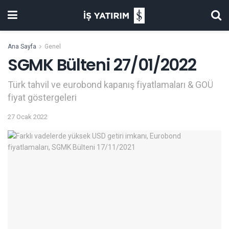
Ana Sayfa
Genel
SGMK Bülteni 27/01/2022
Türk tahvil ve eurobond kapanış fiyatlamaları & GOÜ
fiyat göstergeleri
27 Ocak 2022