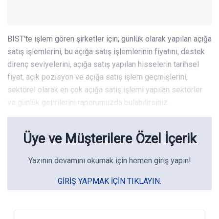
BIST’te işlem gören şirketler için; günlük olarak yapılan açığa
satış işlemlerini, bu açığa satış işlemlerinin fiyatını, destek
direnç seviyelerini, açığa satış yapılan hisselerin tarihsel
fiyat, açık pozisyon ve açığa satış işlem geçmişlerini,
sektörel olarak en çok açığa satış işlemi yapılan sektörler
ve günlük getirilerini raporumuzda bulabilirsiniz.
Üye ve Müşterilere Özel İçerik
Yazının devamını okumak için hemen giriş yapın!
GIRIŞ YAPMAK IÇIN TIKLAYIN.