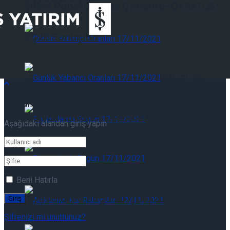
Şirket Raporu: Oyak Çimento-OYAKC.IS:
2Ç26 Sonuçları
Günlük Yabancı Oranları 07/08/2026
Tekrar Hoşgeldiniz!
Günlük Yabancı Oranları 07/08/2026
Aşağıdaki alandan giriş yapın
Piyasalarda Bugün 07/08/2026
Beni Hatırla
Piyasalarda Bugün 07/08/2026
Şifrenizi mi unuttunuz?