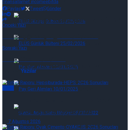
finansallar
net income
ebitda
Paylaş
Tweet
Gönder
Günlük Açığa Satış Bilgileri 07/08/2026
Önceki Yazı
Günlük Açığa Satış Bilgileri 18/02/2022-
ELÜS Günlük Bülteni 06/08/2026
Sonraki Yazı
Teknik Bülten 18/02/2022
ELÜS Günlük Bülteni 06/08/2026
Benzer
Yazılar
Genel
Pay Geri Alımları 06/08/2026
Şirket Raporu: Hepsiburada-HEPS: 2Ç26
Sonuçları
Pay Geri Alımları 06/08/2026
7 Ağustos 2026