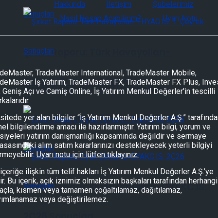
Hakkında
İletişim
Şubelerimiz
Nasıl Hesap Açabilirim?
Uyarı Notu
Şirket Raporu: Türk Havayolları-
deMaster, TradeMaster International, TradeMaster Mobile,
THYAO.IS: Şirket Güncelleme
deMaster İş Yatırım, TradeMaster FX, TradeMaster FX Plus, Inve
Şirket Raporu: Türk Havayolları-
, Geniş Açı ve Camiş Online, İş Yatırım Menkul Değerler'in tescilli
kalarıdır.
THYAO.IS: Şirket Güncelleme
sitede yer alan bilgiler “İş Yatırım Menkul Değerler A.Ş.” tarafınd
el bilgilendirme amacı ile hazırlanmıştır. Yatırım bilgi, yorum ve
siyeleri yatırım danışmanlığı kapsamında değildir ve sermaye
asasındaki alım satım kararlarınızı destekleyecek yeterli bilgiyi
rmeyebilir.
Uyarı notu için lütfen tıklayınız.
içeriğe ilişkin tüm telif hakları İş Yatırım Menkul Değerler A.Ş.’ye
tir. Bu içerik, açık iznimiz olmaksızın başkaları tarafından herhangi
Şirket Raporu: Oyak Çimento-OYAKC.IS:
çla, kısmen veya tamamen çoğaltılamaz, dağıtılamaz,
yımlanamaz veya değiştirilemez.
2Ç26 Sonuçları