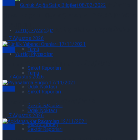
Genel
Günlük Açığa Satış Bilgileri 06/08/2026
Şirket Raporu: Oyak Çimento-OYAKC.IS: 2Ç26
Sonuçları
Günlük Açığa Satış Bilgileri 06/08/2026
Yurtiçi Piyasalar
7 Ağustos 2026
Tümü
Genel
Yurtiçi Piyasalar
Günlük Yabancı Oranları 07/08/2026
Şirket Raporları
Tümü
7 Ağustos 2026
Odak Noktası
Genel
Şirket Raporları
Piyasalarda Bugün 07/08/2026
Sektör Raporları
Odak Noktası
7 Ağustos 2026
Makro Strateji
Genel
Sektör Raporları