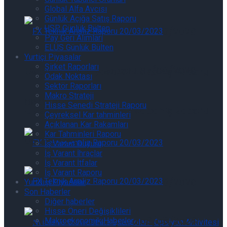
Global Alfa Avcısı
Günlük Açığa Satış Raporu
USP Günlük Bülten
FX Teknik Analiz Raporu 07/08/2026
Pay Geri Alımları
ELÜS Günlük Bülten
Yurtiçi Piyasalar
Şirket Raporları
FX Teknik Analiz Raporu 07/08/2026
Uluslararası Piyasalar Kapanış Raporu –
Odak Noktası
Sektör Raporları
Makro Strateji
06.08.2026
Hisse Senedi Strateji Raporu
Uluslararası Piyasalar Kapanış Raporu –
Çeyreksel Kar tahminleri
Açıklanan Kar Rakamları
Kar Tahminleri Raporu
06.08.2026
İş Varant Duyuru
İş Varant İhraçlar
İş Varant İtfalar
İş Varant Raporu
FX Teknik Analiz Raporu 06/08/2026
Yurtdışı Piyasalar
Son Haberler
Diğer haberler
Hisse Öneri Değişiklileri
FX Teknik Analiz Raporu 06/08/2026
Makroekonomik Haberler