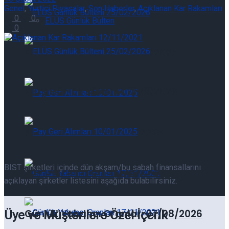
Genel
,
Yurtiçi Piyasalar
,
Son Haberler
,
Açıklanan Kar Rakamları
0
0
ELÜS Günlük Bülten
0
ELÜS Günlük Bülteni 07/08/2026
ELÜS Günlük Bülteni 07/08/2026
Pay Geri Alımları 07/08/2026
BIST şirketleri içinde dün akşam/bu sabah finansallarını
Pay Geri Alımları 07/08/2026
açıklayan şirketler listesini aşağıda bulabilirsiniz.
Günlük Yabancı Oranları 07/08/2026
Üye ve Müşterilere Özel İçerik