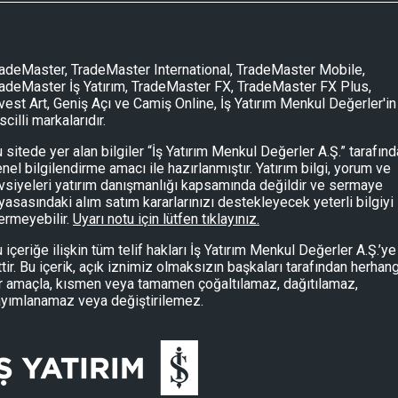
Piyasalarda Bugün 07/08/2026
adeMaster, TradeMaster International, TradeMaster Mobile,
adeMaster İş Yatırım, TradeMaster FX, TradeMaster FX Plus,
vest Art, Geniş Açı ve Camiş Online, İş Yatırım Menkul Değerler'in
Piyasalarda Bugün 07/08/2026
scilli markalarıdır.
 sitede yer alan bilgiler “İş Yatırım Menkul Değerler A.Ş.” tarafın
nel bilgilendirme amacı ile hazırlanmıştır. Yatırım bilgi, yorum ve
Açıklanan Kar Rakamları 07/08/2026
vsiyeleri yatırım danışmanlığı kapsamında değildir ve sermaye
yasasındaki alım satım kararlarınızı destekleyecek yeterli bilgiyi
ermeyebilir.
Uyarı notu için lütfen tıklayınız.
Açıklanan Kar Rakamları 07/08/2026
 içeriğe ilişkin tüm telif hakları İş Yatırım Menkul Değerler A.Ş.’ye
ttir. Bu içerik, açık iznimiz olmaksızın başkaları tarafından herhang
r amaçla, kısmen veya tamamen çoğaltılamaz, dağıtılamaz,
yımlanamaz veya değiştirilemez.
Teknik Bülten 07/08/2026
Teknik Bülten 07/08/2026