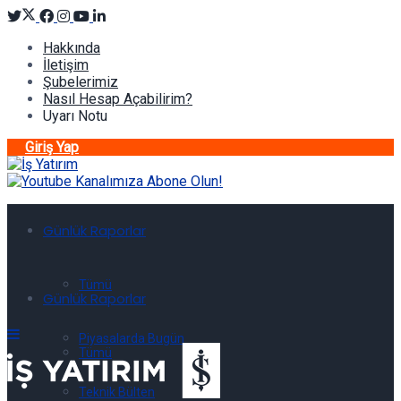
Hakkında
İletişim
Şubelerimiz
Nasıl Hesap Açabilirim?
Uyarı Notu
Giriş Yap
Günlük Raporlar
Tümü
Günlük Raporlar
Piyasalarda Bugün
Tümü
Teknik Bülten