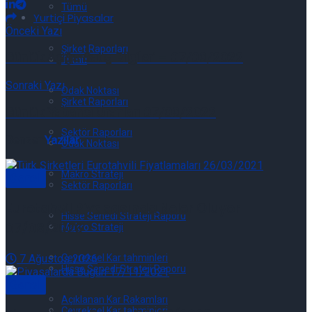
Tümü
Yurtiçi Piyasalar
Önceki Yazı
Şirket Raporları
Günlük Açığa Satış Bilgileri – 07/03/2022
Tümü
Sonraki Yazı
Odak Noktası
Şirket Raporları
Günlük Yabancı Oranları 07/03/2022
Sektör Raporları
Benzer
Yazılar
Odak Noktası
Makro Strateji
Genel
Sektör Raporları
Eurotahvil Piyasasında Neler Oluyor
Hisse Senedi Strateji Raporu
07/08/2026
Makro Strateji
7 Ağustos 2026
Çeyreksel Kar tahminleri
Hisse Senedi Strateji Raporu
Genel
Açıklanan Kar Rakamları
Çeyreksel Kar tahminleri