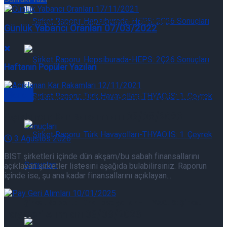
İş Varant Raporu: İş Varant 07/08/2026
Günlük Yabancı Oranları 07/03/2022
Şirket Raporu: Hepsiburada-HEPS: 2Ç26 Sonuçları
Haftanın Popüler Yazıları
Genel
Şirket Raporu: Hepsiburada-HEPS: 2Ç26 Sonuçları
Açıklanan Kar Rakamları 03/08/2026
3 Ağustos 2026
BIST şirketleri içinde dün akşam/bu sabah finansallarını
Şirket Raporu: Türk Havayolları-THYAO.IS: Şirket
açıklayan şirketler listesini aşağıda bulabilirsiniz. Raporun
içinde ise, şu ana kadar finansallarını açıklayan...
Güncelleme
Şirket Raporu: Türk Havayolları-THYAO.IS: Şirket
Pay Geri Alımları 03/08/2026