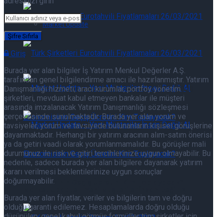
adresinizi girin
Market Update
Eurotahvil Piyasasında Neler Oluyor 07/08/2026
Giriş
Burada yer alan bilgiler İş Yatırım Menkul Değerler A.Ş.
tarafından genel bilgilendirme amacı ile hazırlanmıştır. Yatırım
Danışmanlığı hizmeti; aracı kurumlar, portföy yönetim
Eurotahvil Piyasasında Neler Oluyor 07/08/2026
şirketleri, mevduat kabul etmeyen bankalar ile müşteri
arasında imzalanacak Yatırım Danışmanlığı sözleşmesi
çerçevesinde sunulmaktadır. Burada yer alan yorum ve
tavsiyeler, yorum ve tavsiyede bulunanların kişisel görüşlerine
dayanmaktadır. Herhangi bir yatırım aracının alım-satım önerisi
ya da getiri vaadi olarak yorumlanmamalıdır. Bu görüşler mali
Market Update – Yeni Müşteriler İnsan Değil: AI
durumunuz ile risk ve gitiri tercihlerinize uygun olmayabilir. Bu
nedenle, sadece burada yer alan bilgilere dayanarak yatırım
kararı verilmesi beklentilerinize uygun sonuçlar
doğurmayabilir.
Ekonomisinin Geçiş Ücretini Kim Toplayacak?
Market Update – Yeni Müşteriler İnsan Değil: AI
Burada yer alan fiyatlar, veriler ve bilgilerin tam ve doğru
olduğu garanti edilemez. Hesaplamalarda doğru olduğu
düşünülen, genel kabul görmüş formüller tüm şirketler için