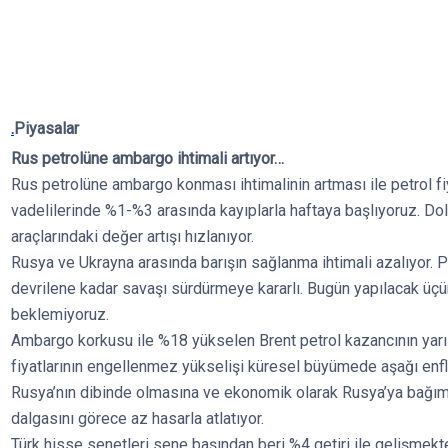
.
Piyasalar
Rus petrolüne ambargo ihtimali artıyor…
Rus petrolüne ambargo konması ihtimalinin artması ile petrol f
vadelilerinde %1-%3 arasında kayıplarla haftaya başlıyoruz. Dolar,
araçlarındaki değer artışı hızlanıyor.
Rusya ve Ukrayna arasında barışın sağlanma ihtimali azalıyor. 
devrilene kadar savaşı sürdürmeye kararlı. Bugün yapılacak üç
beklemiyoruz.
Ambargo korkusu ile %18 yükselen Brent petrol kazancının yarıs
fiyatlarının engellenmez yükselişi küresel büyümede aşağı enfla
Rusya’nın dibinde olmasına ve ekonomik olarak Rusya’ya bağım
dalgasını görece az hasarla atlatıyor.
Türk hisse senetleri sene başından beri %4 getiri ile gelişmekt