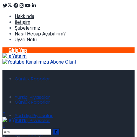
Hakkında
İletişim
Şubelerimiz
Nasıl Hesap Açabilirim?
Uyarı Notu
Giriş Yap
Günlük Raporlar
Yurtiçi Piyasalar
Günlük Raporlar
Yurtdışı Piyasalar
Yurtiçi Piyasalar
Son Haberler