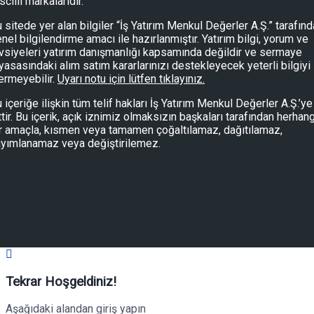
scilli markalarıdır.
 sitede yer alan bilgiler “İş Yatırım Menkul Değerler A.Ş.” tarafın
nel bilgilendirme amacı ile hazırlanmıştır. Yatırım bilgi, yorum ve
vsiyeleri yatırım danışmanlığı kapsamında değildir ve sermaye
yasasındaki alım satım kararlarınızı destekleyecek yeterli bilgiyi
ermeyebilir.
Uyarı notu için lütfen tıklayınız.
 içeriğe ilişkin tüm telif hakları İş Yatırım Menkul Değerler A.Ş.’ye
ttir. Bu içerik, açık iznimiz olmaksızın başkaları tarafından herhang
r amaçla, kısmen veya tamamen çoğaltılamaz, dağıtılamaz,
yımlanamaz veya değiştirilemez.
Tekrar Hoşgeldiniz!
Aşağıdaki alandan giriş yapın