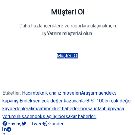
Müşteri Ol
Daha Fazla içeriklere ve raporlara ulaşmak için
İş Yatırım müşterisi olun.
Müşteri Ol
Etiketler:
Hacim
teknik analiz hisseleri
Araştırma
endeks
kapanışı
Endeks
en çok değer kazananlar
BIST100
en çok değer
kaybedenler
alım
satım
sirket haberleri
borsa istanbul
piyasa
yorumu
hisse
endeks açılışı
borsa
kar haberleri
Paylaş
Tweet
Gönder