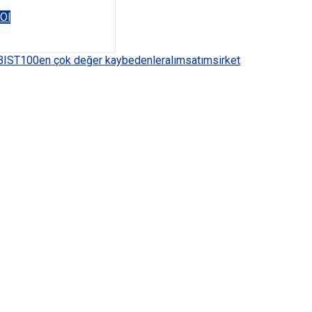
 Ol
BIST100
en çok değer kaybedenler
alım
satım
sirket