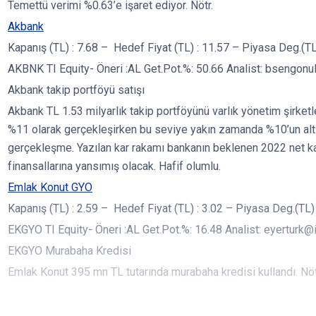
Temettü verimi %0.63’e işaret ediyor. Nötr.
Akbank
Kapanış (TL) : 7.68 – Hedef Fiyat (TL) : 11.57 – Piyasa Deg.(TL)
AKBNK TI Equity- Öneri :AL Get.Pot.%: 50.66 Analist: bsengonu
Akbank takip portföyü satışı
Akbank TL 1.53 milyarlık takip portföyünü varlık yönetim şirketle
%11 olarak gerçekleşirken bu seviye yakın zamanda %10’un alt
gerçekleşme. Yazılan kar rakamı bankanın beklenen 2022 net kar
finansallarına yansımış olacak. Hafif olumlu.
Emlak Konut GYO
Kapanış (TL) : 2.59 – Hedef Fiyat (TL) : 3.02 – Piyasa Deg.(TL) 
EKGYO TI Equity- Öneri :AL Get.Pot.%: 16.48 Analist: eyerturk@i
EKGYO Murabaha Kredisi
Emlak Konut 395 mn TL tutarında murabaha kredisi kullandı. Nöt