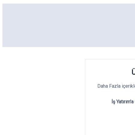
Ü
Daha Fazla içerik
İş Yatırım'a