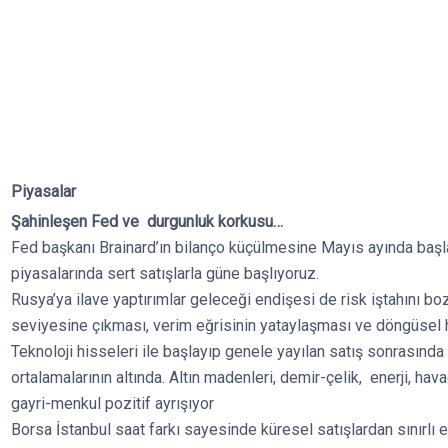
Piyasalar
Şahinleşen Fed ve durgunluk korkusu…
Fed başkanı Brainard’ın bilanço küçülmesine Mayıs ayında başl
piyasalarında sert satışlarla güne başlıyoruz.
Rusya’ya ilave yaptırımlar geleceği endişesi de risk iştahını boz
seviyesine çıkması, verim eğrisinin yataylaşması ve döngüsel h
Teknoloji hisseleri ile başlayıp genele yayılan satış sonrası
ortalamalarının altında. Altın madenleri, demir-çelik, enerji, hav
gayri-menkul pozitif ayrışıyor
Borsa İstanbul saat farkı sayesinde küresel satışlardan sınırlı