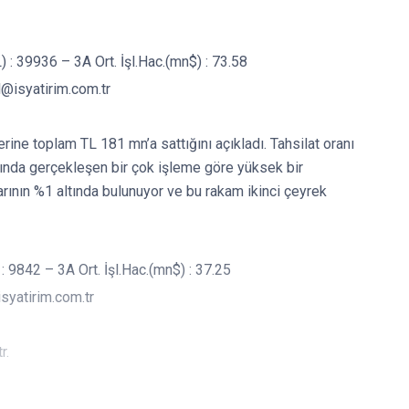
 : 39936 – 3A Ort. İşl.Hac.(mn$) : 73.58
l@isyatirim.com.tr
rine toplam TL 181 mn’a sattığını açıkladı. Tahsilat oranı
ında gerçekleşen bir çok işleme göre yüksek bir
ının %1 altında bulunuyor ve bu rakam ikinci çeyrek
: 9842 – 3A Ort. İşl.Hac.(mn$) : 37.25
syatirim.com.tr
r.