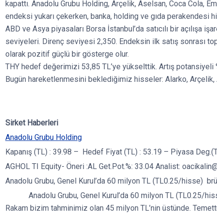
kapattı. Anadolu Grubu Holding, Arçelik, Aselsan, Coca Cola, Em
endeksi yukarı çekerken, banka, holding ve gıda perakendesi his
ABD ve Asya piyasaları Borsa İstanbul’da satıcılı bir açılışa işa
seviyeleri. Direnç seviyesi 2,350. Endeksin ilk satış sonrası t
olarak pozitif güçlü bir gösterge olur.
THY hedef değerimizi 53,85 TL’ye yükselttik. Artış potansiyeli
Bugün hareketlenmesini beklediğimiz hisseler: Alarko, Arçelik
Sirket Haberleri
Anadolu Grubu Holding
Kapanış (TL) : 39.98 – Hedef Fiyat (TL) : 53.19 – Piyasa Deg.(TL
AGHOL TI Equity- Öneri :AL Get.Pot.%: 33.04 Analist: oacikalin@
Anadolu Grubu, Genel Kurul’da 60 milyon TL (TL0.25/hisse) brüt
Anadolu Grubu, Genel Kurul’da 60 milyon TL (TL0.25/hisse) b
Rakam bizim tahminimiz olan 45 milyon TL’nin üstünde. Temettü