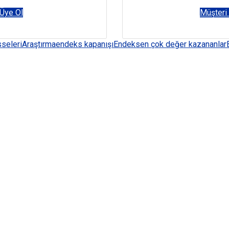
Üye Ol
Müşteri
sseleri
Araştırma
endeks kapanışı
Endeks
en çok değer kazananlar