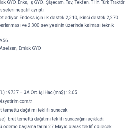
lak GYO, Enka, İş GYO, Şişecam, Tav, Tekfen, THY, Türk Traktör
seleri negatif ayrıştı.
ret ediyor. Endeks için ilk destek 2,310, ikinci destek 2,270
oparlanması ve 2,300 seviyesinin üzerinde kalması teknik
 %56.
, Aselsan, Emlak GYO.
) : 9737 – 3A Ort. İşl.Hac.(mn$) : 2.65
isyatirim.com.tr
 temettü dağıtımı teklifi sunacak
rüt temettü dağıtımı teklifi sunacağını açıkladı.
 ödeme başlama tarihi 27 Mayıs olarak teklif edilecek.