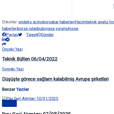
Etiketler:
endeks açılışı
borsa
kar haberleri
Hacim
teknik analiz hi
haberleri
borsa istanbul
piyasa yorumu
hisse
Paylaş
Tweet
Gönder
Önceki Yazı
Teknik Bülten 06/04/2022
Sonraki Yazı
Düşüşte görece sağlam kalabilmiş Avrupa şirketleri
Benzer
Yazılar
Genel