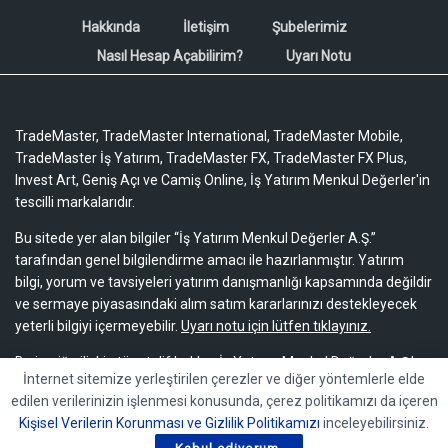
Hakkında
İletişim
Şubelerimiz
Nasıl Hesap Açabilirim?
Uyarı Notu
TradeMaster, TradeMaster International, TradeMaster Mobile,
TradeMaster İş Yatırım, TradeMaster FX, TradeMaster FX Plus,
Invest Art, Geniş Açı ve Camiş Online, İş Yatırım Menkul Değerler'in
tescilli markalarıdır.
Bu sitede yer alan bilgiler “İş Yatırım Menkul Değerler A.Ş.”
tarafından genel bilgilendirme amacı ile hazırlanmıştır. Yatırım
bilgi, yorum ve tavsiyeleri yatırım danışmanlığı kapsamında değildir
ve sermaye piyasasındaki alım satım kararlarınızı destekleyecek
yeterli bilgiyi içermeyebilir.
Uyarı notu için lütfen tıklayınız.
Bu içeriğe ilişkin tüm telif hakları İş Yatırım Menkul Değerler A.Ş.’ye
İnternet sitemize yerleştirilen çerezler ve diğer yöntemlerle elde
aittir. Bu içerik, açık iznimiz olmaksızın başkaları tarafından
edilen verilerinizin işlenmesi konusunda, çerez politikamızı da içeren
herhangi bir amaçla, kısmen veya tamamen çoğaltılamaz,
Kişisel Verilerin Korunması ve Gizlilik Politikamızı
inceleyebilirsiniz.
dağıtılamaz, yayımlanamaz veya değiştirilemez.