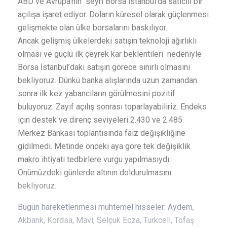
ABD ve Avrupa’nın seyri Borsa İstanbul’da satıcılı bir
açılışa işaret ediyor. Doların küresel olarak güçlenmesi
gelişmekte olan ülke borsalarını baskılıyor.
Ancak gelişmiş ülkelerdeki satışın teknoloji ağırlıklı
olması ve güçlü ilk çeyrek kar beklentileri nedeniyle
Borsa İstanbul’daki satışın görece sınırlı olmasını
bekliyoruz. Dünkü banka alışlarında uzun zamandan
sonra ilk kez yabancıların görülmesini pozitif
buluyoruz. Zayıf açılış sonrası toparlayabiliriz. Endeks
için destek ve direnç seviyeleri 2.430 ve 2.485.
Merkez Bankası toplantısında faiz değişikliğine
gidilmedi. Metinde önceki aya göre tek değişiklik
makro ihtiyati tedbirlere vurgu yapılmasıydı.
Önümüzdeki günlerde altının doldurulmasını
bekliyoruz.
Bugün hareketlenmesi muhtemel hisseler: Aydem,
Akbank, Kordsa, Mavi, Selçuk Ecza, Turkcell, Tofaş