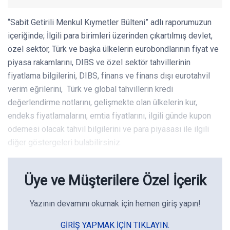
“Sabit Getirili Menkul Kıymetler Bülteni” adlı raporumuzun
içeriğinde; İlgili para birimleri üzerinden çıkartılmış devlet,
özel sektör, Türk ve başka ülkelerin eurobondlarının fiyat ve
piyasa rakamlarını, DIBS ve özel sektör tahvillerinin
fiyatlama bilgilerini, DIBS, finans ve finans dışı eurotahvil
verim eğrilerini, Türk ve global tahvillerin kredi
değerlendirme notlarını, gelişmekte olan ülkelerin kur,
endeks fiyatlamalarını, emtia fiyatlarını, ilgili günde kupon
ödemesi olacak tahvil bilgilerini ve para piyasası ile ilgili
diğer göstergeleri bulabilirsiniz.
Üye ve Müşterilere Özel İçerik
Yazının devamını okumak için hemen giriş yapın!
GIRIŞ YAPMAK IÇIN TIKLAYIN.