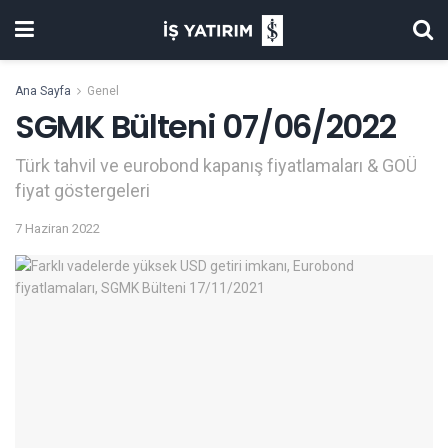
Ana Sayfa
Genel
SGMK Bülteni 07/06/2022
Türk tahvil ve eurobond kapanış fiyatlamaları & GOÜ
fiyat göstergeleri
7 Haziran 2022