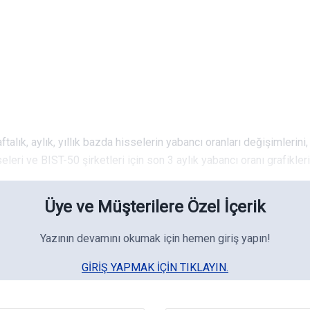
alık, aylık, yıllık bazda hisselerin yabancı oranları değişimlerini,
leri ve BIST-50 şirketleri için son 3 aylık yabancı oranı grafiklerin
Üye ve Müşterilere Özel İçerik
Yazının devamını okumak için hemen giriş yapın!
GIRIŞ YAPMAK IÇIN TIKLAYIN.