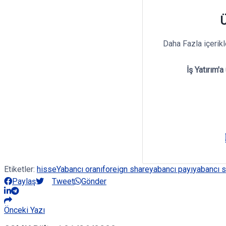
Ü
Daha Fazla içerik
İş Yatırım'a
Etiketler:
hisse
Yabancı oranı
foreign share
yabancı payı
yabancı 
Paylaş
Tweet
Gönder
Önceki Yazı