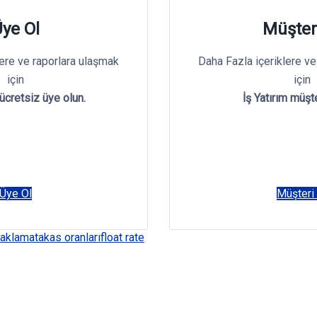
ye Ol
Müşter
lere ve raporlara ulaşmak
Daha Fazla içeriklere ve
için
için
 ücretsiz üye olun.
İş Yatırım müşte
Üye Ol
Müşteri
saklama
takas oranları
float rate