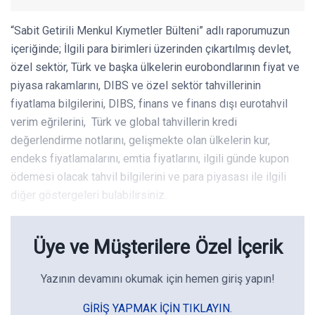
“Sabit Getirili Menkul Kıymetler Bülteni” adlı raporumuzun
içeriğinde; İlgili para birimleri üzerinden çıkartılmış devlet,
özel sektör, Türk ve başka ülkelerin eurobondlarının fiyat ve
piyasa rakamlarını, DIBS ve özel sektör tahvillerinin
fiyatlama bilgilerini, DIBS, finans ve finans dışı eurotahvil
verim eğrilerini, Türk ve global tahvillerin kredi
değerlendirme notlarını, gelişmekte olan ülkelerin kur,
endeks fiyatlamalarını, emtia fiyatlarını, ilgili günde kupon
ödemesi olacak tahvil bilgilerini ve para piyasası ile ilgili
diğer göstergeleri bulabilirsiniz.
Üye ve Müşterilere Özel İçerik
Yazının devamını okumak için hemen giriş yapın!
GIRIŞ YAPMAK IÇIN TIKLAYIN.