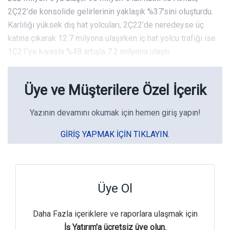
2Ç22’de konsolide gelirlerinin yaklaşık %37’sini oluşturdu.
Karlılığı yüksek dış hat yolcuları, 2Ç22’de neredeyse üç
katına çıkarak 12.7 milyona ulaşırken iç hat yolcu trafiği ise
1Ç21’ye kıyasla %48 artışla 7.2 milyona ulaştı.
Üye ve Müşterilere Özel İçerik
Yazının devamını okumak için hemen giriş yapın!
GIRIŞ YAPMAK IÇIN TIKLAYIN.
Üye Ol
Daha Fazla içeriklere ve raporlara ulaşmak için
İş Yatırım'a ücretsiz üye olun.