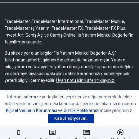
TradeMaster, TradeMaster International, TradeMaster Mobile,
TradeMaster İş Yatırım, TradeMaster FX, TradeMaster FX Plus,
Invest Art, Geniş Açı ve Camiş Online, İş Yatırım Menkul Değerler'in
tescilli markalarıdır.
Bu sitede yer alan bilgiler “İş Yatırım Menkul Değerler A.Ş.”
tarafından genel bilgilendirme amacı ile hazırlanmıştır. Yatırım
bilgi, yorum ve tavsiyeleri yatırım danışmanlığı kapsamında değildir
ve sermaye piyasasındaki alım satım kararlarınızı destekleyecek
yeterli bilgiyi içermeyebilir.
Uyarı notu için lütfen tıklayınız.
Bu içeriğe ilişkin tüm telif hakları İş Yatırım Menkul Değerler A.Ş.’ye
İnternet sitemize yerleştirilen çerezler ve diğer yöntemlerle elde
aittir. Bu içerik, açık iznimiz olmaksızın başkaları tarafından
edilen verilerinizin işlenmesi konusunda, çerez politikamızı da içeren
herhangi bir amaçla, kısmen veya tamamen çoğaltılamaz,
Kişisel Verilerin Korunması ve Gizlilik Politikamızı
inceleyebilirsiniz.
dağıtılamaz, yayımlanamaz veya değiştirilemez.
Kabul ediyorum.