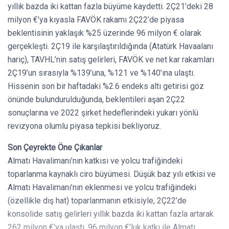
yıllık bazda iki kattan fazla büyüme kaydetti. 2Ç21’deki 28
milyon €’ya kıyasla FAVÖK rakamı 2Ç22’de piyasa
beklentisinin yaklaşık %25 üzerinde 96 milyon € olarak
gerçekleşti. 2Ç19 ile karşılaştırıldığında (Atatürk Havaalanı
hariç), TAVHL’nin satış gelirleri, FAVÖK ve net kar rakamları
2Ç19’un sırasıyla %139’una, %121 ve %140’ına ulaştı.
Hissenin son bir haftadaki %2.6 endeks altı getirisi göz
önünde bulundurulduğunda, beklentileri aşan 2Ç22
sonuçlarına ve 2022 şirket hedeflerindeki yukarı yönlü
revizyona olumlu piyasa tepkisi bekliyoruz.
Son Çeyrekte Öne Çıkanlar
Almatı Havalimanı’nın katkısı ve yolcu trafiğindeki
toparlanma kaynaklı ciro büyümesi. Düşük baz yılı etkisi ve
Almatı Havalimanı’nın eklenmesi ve yolcu trafiğindeki
(özellikle dış hat) toparlanmanın etkisiyle, 2Ç22’de
konsolide satış gelirleri yıllık bazda iki kattan fazla artarak
262 milyon €’ya ulaştı. 96 milyon €’luk katkı ile Almatı,