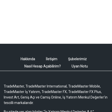
Hakkında
İletişim
Şubelerimiz
Nasıl Hesap Açabilirim?
Uyarı Notu
TradeMaster, TradeMaster International, TradeMaster Mobile,
TradeMaster İş Yatırım, TradeMaster FX, TradeMaster FX Plus,
Invest Art, Geniş Açı ve Camiş Online, İş Yatırım Menkul Değerler'in
tescilli markalarıdır.
Bu sitede yer alan bilgiler “İş Yatırım Menkul Değerler A.Ş.”