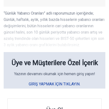
“Günlük Yabancı Oranları” adlı raporumuzun içeriğinde;
Günlük, haftalık, aylık, yıllık bazda hisselerin yabancı oranları
değişimlerini, bütün hisselerin cari yabancı oranlarının
güncel halini, son 10 günlük periyotta yabancı oranı artış ve
azalış trendinde olan hisseleri ve BIST-50 şirketleri için son
3 aylık yabancı oranı grafiklerini bulabilirsiniz.
Üye ve Müşterilere Özel İçerik
Yazının devamını okumak için hemen giriş yapın!
GIRIŞ YAPMAK IÇIN TIKLAYIN.