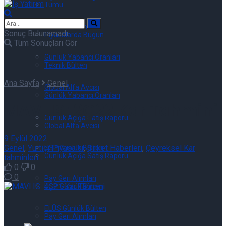
Tümü
Teknik Bülten
Sonuç Bulunamadı
Piyasalarda Bugün
Tüm Sonuçları Gör
Günlük Yabancı Oranları
Teknik Bülten
Ana Sayfa
Genel
Global Alfa Avcısı
Günlük Yabancı Oranları
MAVI.IS: 2Ç22 Kar Tahmini
Günlük Açığa Satış Raporu
Global Alfa Avcısı
9 Eylül 2022
Genel
,
Yurtiçi Piyasalar
,
Şirket Haberleri
,
Çeyreksel Kar
USP Günlük Bülten
Günlük Açığa Satış Raporu
tahminleri
0
0
0
Pay Geri Alımları
USP Günlük Bülten
ELÜS Günlük Bülten
Pay Geri Alımları