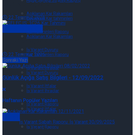
Hisse Senedi Strateji Raporu
ENJSA.IS: 2Ç26 Kar Tahmini
Açıklanan Kar Rakamları
22 Temmuz 2026
Çeyreksel Kar tahminleri
Şirket Raporları
Kar Tahminleri Raporu
Açıklanan Kar Rakamları
SELEC.IS: 2Ç26 Kar Tahmini
İş Varant Duyuru
22 Temmuz 2026
Kar Tahminleri Raporu
Sonraki Yazı
İş Varant İhraçlar
İş Varant Duyuru
Günlük Açığa Satış Bilgileri - 12/09/2022
İş Varant İtfalar
İş Varant İhraçlar
Haftanın Popüler Yazıları
İş Varant Raporu
İş Varant İtfalar
Genel
İş Varant Raporu
Açıklanan Kar Rakamları 03/08/2026