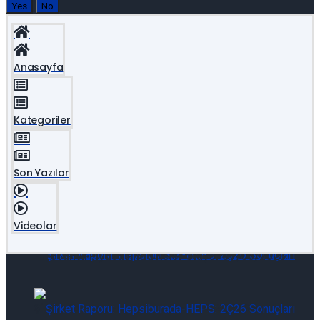
Yes
No
Makroekonomik Haberler
Şirket Haberleri
Sektör haberi
Anasayfa
Makroekonomik Haberler
Diğer haberler
Sektör haberi
Kategoriler
Diğer haberler
Son Yazılar
Eurotahvil Piyasasında Neler Oluyor 07/08/2026
Videolar
Eurotahvil Piyasasında Neler Oluyor 07/08/2026
Şirket Raporu: Hepsiburada-HEPS: 2Ç26 Sonuçları