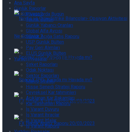
Ana Sayfa
Günlük Raporlar
Piyasalarda Bugün
Teknik Bülten
Günlük Yabancı Oranları
Global Alfa Avcısı
Bilanço Günlükleri 2Q26- AMD
Günlük Açığa Satış Raporu
USP Günlük Bülten
Pay Geri Alımları
ELÜS Günlük Bülten
Bilanço Günlükleri 2Q26- AMD
Yurtiçi Piyasalar
Şirket Raporları
Odak Noktası
Sektör Raporları
Başlamadan Bitmiş Savaş, SpaceX
Makro Strateji
Hisse Senedi Strateji Raporu
Çeyreksel Kar tahminleri
Açıklanan Kar Rakamları
Başlamadan Bitmiş Savaş, SpaceX
Kar Tahminleri Raporu
İş Varant Duyuru
İş Varant İhraçlar
İş Varant İtfalar
FX Teknik Analiz Raporu 05/08/2026
İş Varant Raporu
Yurtdışı Piyasalar