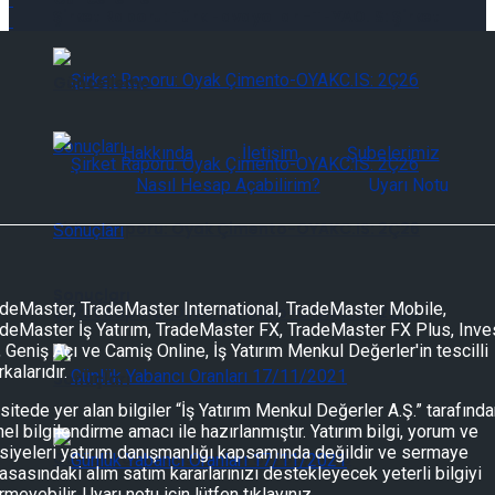
Şirket Raporu: Türk Havayolları-THYAO.IS: Şirket
Güncelleme
Hakkında
İletişim
Şubelerimiz
Nasıl Hesap Açabilirim?
Uyarı Notu
Şirket Raporu: Oyak Çimento-OYAKC.IS: 2Ç26
Sonuçları
deMaster, TradeMaster International, TradeMaster Mobile,
Şirket Raporu: Oyak Çimento-OYAKC.IS: 2Ç26
deMaster İş Yatırım, TradeMaster FX, TradeMaster FX Plus, Inve
, Geniş Açı ve Camiş Online, İş Yatırım Menkul Değerler'in tescilli
kalarıdır.
Sonuçları
sitede yer alan bilgiler “İş Yatırım Menkul Değerler A.Ş.” tarafınd
el bilgilendirme amacı ile hazırlanmıştır. Yatırım bilgi, yorum ve
siyeleri yatırım danışmanlığı kapsamında değildir ve sermaye
Günlük Yabancı Oranları 07/08/2026
asasındaki alım satım kararlarınızı destekleyecek yeterli bilgiyi
rmeyebilir.
Uyarı notu için lütfen tıklayınız.