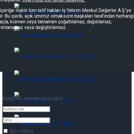
içeriğe ilişkin tüm telif hakları İş Yatırım Menkul Değerler A.Ş.’ye
Günlük Yabancı Oranları 07/08/2026
tir. Bu içerik, açık iznimiz olmaksızın başkaları tarafından herhangi
çla, kısmen veya tamamen çoğaltılamaz, dağıtılamaz,
yımlanamaz veya değiştirilemez.
Piyasalarda Bugün 07/08/2026
Piyasalarda Bugün 07/08/2026
Açıklanan Kar Rakamları 07/08/2026
Tekrar Hoşgeldiniz!
Aşağıdaki alandan giriş yapın
Açıklanan Kar Rakamları 07/08/2026
Teknik Bülten 07/08/2026
Beni Hatırla