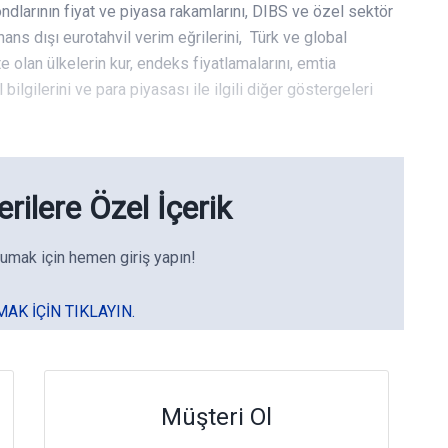
ndlarının fiyat ve piyasa rakamlarını, DIBS ve özel sektör
finans dışı eurotahvil verim eğrilerini, Türk ve global
e olan ülkelerin kur, endeks fiyatlamalarını, emtia
 bilgilerini ve para piyasası ile ilgili diğer göstergeleri
rilere Özel İçerik
umak için hemen giriş yapın!
MAK IÇIN TIKLAYIN.
Müşteri Ol