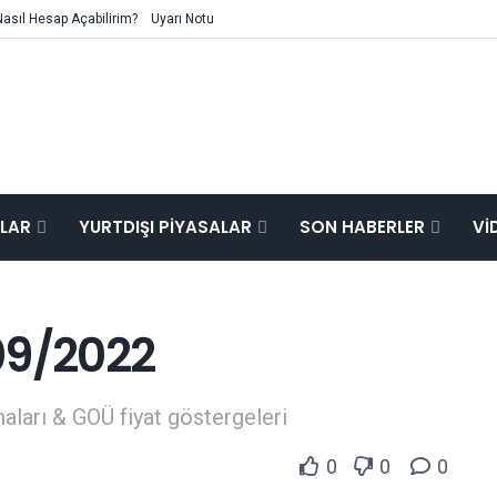
Nasıl Hesap Açabilirim?
Uyarı Notu
ALAR
YURTDIŞI PIYASALAR
SON HABERLER
VI
09/2022
aları & GOÜ fiyat göstergeleri
0
0
0