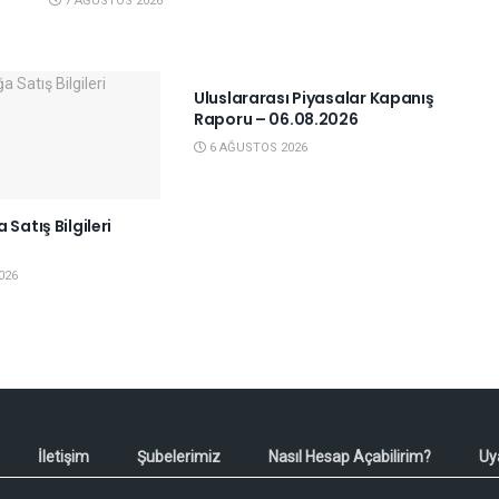
7 AĞUSTOS 2026
YURTDIŞI PIYASALAR
Uluslararası Piyasalar Kapanış
Raporu – 06.08.2026
6 AĞUSTOS 2026
 Satış Bilgileri
6
026
İletişim
Şubelerimiz
Nasıl Hesap Açabilirim?
Uy