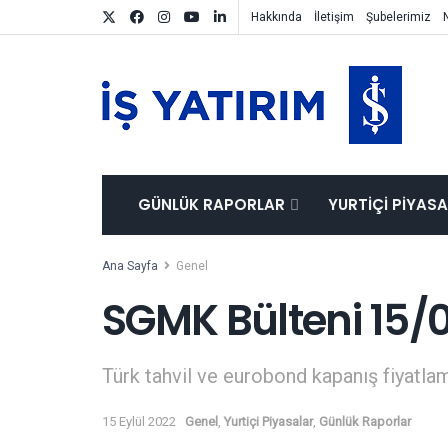
Hakkında
İletişim
Şubelerimiz
GÜNLÜK RAPORLAR
YURTIÇI PIYAS
Ana Sayfa
Genel
SGMK Bülteni 15/
Türk tahvil ve eurobond kapanış fiyatlam
15 Eylül 2022
Genel
,
Yurtiçi Piyasalar
,
Günlük Raporlar