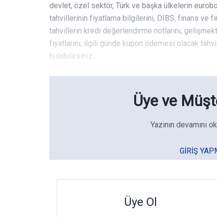
devlet, özel sektör, Türk ve başka ülkelerin eurobo
tahvillerinin fiyatlama bilgilerini, DIBS, finans ve 
tahvillerin kredi değerlendirme notlarını, gelişmekt
fiyatlarını, ilgili günde kupon ödemesi olacak tahvil
bulabilirsiniz.
Üye ve Müşte
Yazının devamını ok
GIRIŞ YAP
Üye Ol