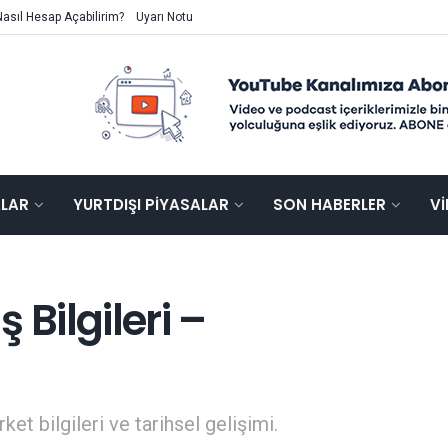
Nasıl Hesap Açabilirim?
Uyarı Notu
ALAR
YURTDIŞI PIYASALAR
SON HABERLER
V
 Bilgileri –
ket bilgileri ve tarihsel gelişimi.