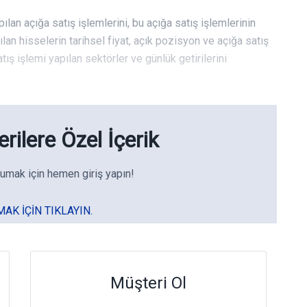
pılan açığa satış işlemlerini, bu açığa satış işlemlerinin
pılan hisselerin tarihsel fiyat, açık pozisyon ve açığa satış
ış işlemi yapılan sektörler ve günlük getirilerini
rilere Özel İçerik
umak için hemen giriş yapın!
MAK IÇIN TIKLAYIN.
Müşteri Ol