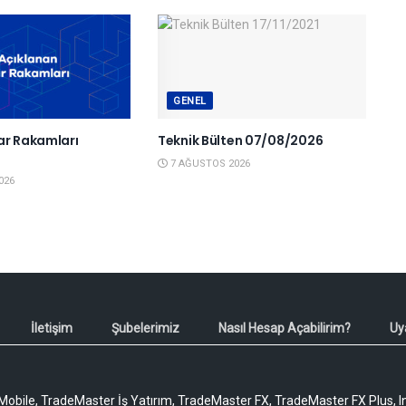
GENEL
ar Rakamları
Teknik Bülten 07/08/2026
6
7 AĞUSTOS 2026
026
İletişim
Şubelerimiz
Nasıl Hesap Açabilirim?
Uy
obile, TradeMaster İş Yatırım, TradeMaster FX, TradeMaster FX Plus, I