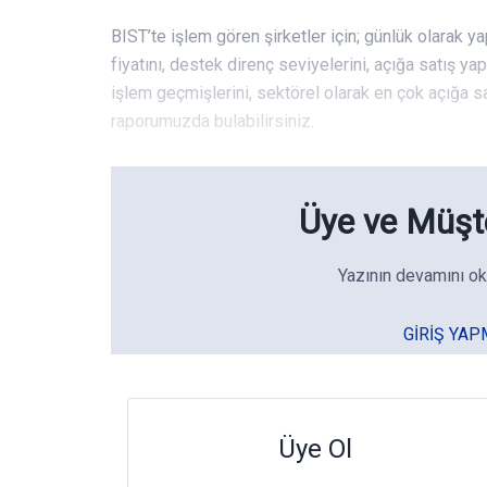
BIST’te işlem gören şirketler için; günlük olarak ya
fiyatını, destek direnç seviyelerini, açığa satış ya
işlem geçmişlerini, sektörel olarak en çok açığa sat
raporumuzda bulabilirsiniz.
Üye ve Müşte
Yazının devamını ok
GIRIŞ YAP
Üye Ol