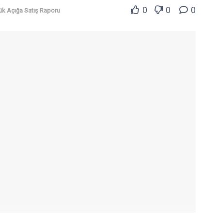
0
0
0
ük Açığa Satış Raporu