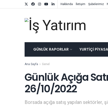
Hakkında
İletişim
Şubelerimiz
GÜNLÜK RAPORLAR
YURTIÇI PIYAS
Ana Sayfa
Genel
Günlük Açığa Satış
26/10/2022
Borsada açığa satış yapılan sektörler, şir